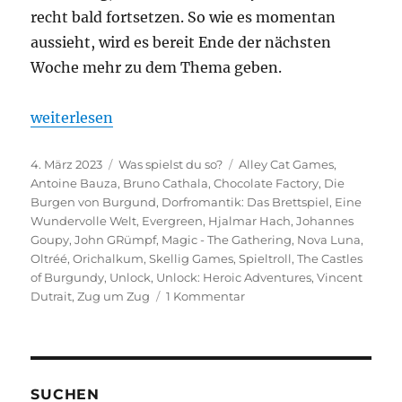
recht bald fortsetzen. So wie es momentan
aussieht, wird es bereit Ende der nächsten
Woche mehr zu dem Thema geben.
„Was spielst du so? – Februar 2023“
weiterlesen
Veröffentlicht
Kategorien
Schlagwörter
4. März 2023
Was spielst du so?
Alley Cat Games
,
am
Antoine Bauza
,
Bruno Cathala
,
Chocolate Factory
,
Die
Burgen von Burgund
,
Dorfromantik: Das Brettspiel
,
Eine
Wundervolle Welt
,
Evergreen
,
Hjalmar Hach
,
Johannes
Goupy
,
John GRümpf
,
Magic - The Gathering
,
Nova Luna
,
Oltréé
,
Orichalkum
,
Skellig Games
,
Spieltroll
,
The Castles
of Burgundy
,
Unlock
,
Unlock: Heroic Adventures
,
Vincent
zu
Dutrait
,
Zug um Zug
1 Kommentar
Was
spielst
du
so?
–
SUCHEN