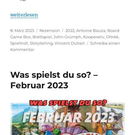
„Oltréé – Familien-, Brett- und Rollenspiel, geht
weiterlesen
Veröffentlicht
Kategorien
Schlagwörter
8. März 2023
Rezension
2022
,
Antoine Bauza
,
Board
am
Game Box
,
Brettspiel
,
John Grümph
,
Kooperativ
,
Oltréé
,
Spieltroll
,
Storytelling
,
Vincent Dutrait
Schreibe einen
zu
Kommentar
Oltréé
–
Familien-,
Was spielst du so? –
Brett-
und
Februar 2023
Rollenspiel,
geht
das
zusammen?