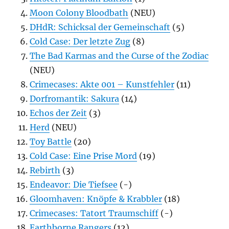
Moon Colony Bloodbath
(NEU)
DHdR: Schicksal der Gemeinschaft
(5)
Cold Case: Der letzte Zug
(8)
The Bad Karmas and the Curse of the Zodiac
(NEU)
Crimecases: Akte 001 – Kunstfehler
(11)
Dorfromantik: Sakura
(14)
Echos der Zeit
(3)
Herd
(NEU)
Toy Battle
(20)
Cold Case: Eine Prise Mord
(19)
Rebirth
(3)
Endeavor: Die Tiefsee
(-)
Gloomhaven: Knöpfe & Krabbler
(18)
Crimecases: Tatort Traumschiff
(-)
Earthborne Rangers
(12)