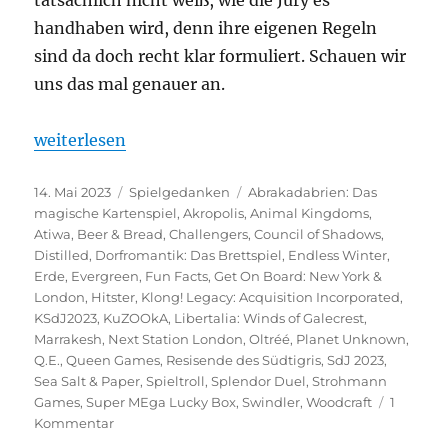
handhaben wird, denn ihre eigenen Regeln
sind da doch recht klar formuliert. Schauen wir
uns das mal genauer an.
„Ein Blick in die Glaskugel“
weiterlesen
Veröffentlicht
Kategorien
Schlagwörter
14. Mai 2023
Spielgedanken
Abrakadabrien: Das
am
magische Kartenspiel
,
Akropolis
,
Animal Kingdoms
,
Atiwa
,
Beer & Bread
,
Challengers
,
Council of Shadows
,
Distilled
,
Dorfromantik: Das Brettspiel
,
Endless Winter
,
Erde
,
Evergreen
,
Fun Facts
,
Get On Board: New York &
London
,
Hitster
,
Klong! Legacy: Acquisition Incorporated
,
KSdJ2023
,
KuZOOkA
,
Libertalia: Winds of Galecrest
,
Marrakesh
,
Next Station London
,
Oltréé
,
Planet Unknown
,
Q.E.
,
Queen Games
,
Resisende des Südtigris
,
SdJ 2023
,
Sea Salt & Paper
,
Spieltroll
,
Splendor Duel
,
Strohmann
Games
,
Super MEga Lucky Box
,
Swindler
,
Woodcraft
1
zu
Kommentar
Ein