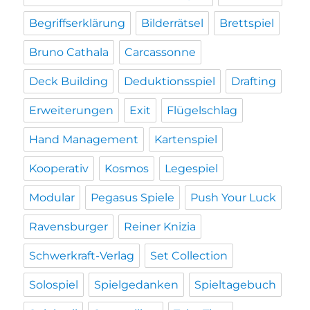
Begriffserklärung
Bilderrätsel
Brettspiel
Bruno Cathala
Carcassonne
Deck Building
Deduktionsspiel
Drafting
Erweiterungen
Exit
Flügelschlag
Hand Management
Kartenspiel
Kooperativ
Kosmos
Legespiel
Modular
Pegasus Spiele
Push Your Luck
Ravensburger
Reiner Knizia
Schwerkraft-Verlag
Set Collection
Solospiel
Spielgedanken
Spieltagebuch