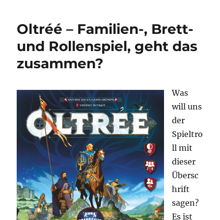
Blick
in
Oltréé – Familien-, Brett-
die
Glaskugel
und Rollenspiel, geht das
zusammen?
Was
will uns
der
Spieltro
ll mit
dieser
Übersc
hrift
sagen?
Es ist