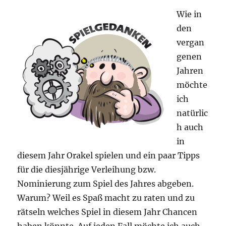
Wie in
den
vergan
genen
Jahren
möchte
ich
natürlic
h auch
in
diesem Jahr Orakel spielen und ein paar Tipps
für die diesjährige Verleihung bzw.
Nominierung zum Spiel des Jahres abgeben.
Warum? Weil es Spaß macht zu raten und zu
rätseln welches Spiel in diesem Jahr Chancen
haben könnte. Auf jeden Fall möchte ich auch