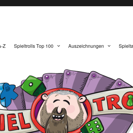
A-Z
Spieltrolls Top 100
Auszeichnungen
Spielt