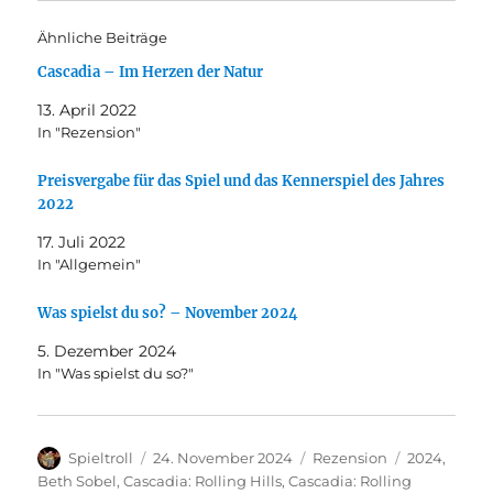
Ähnliche Beiträge
Cascadia – Im Herzen der Natur
13. April 2022
In "Rezension"
Preisvergabe für das Spiel und das Kennerspiel des Jahres
2022
17. Juli 2022
In "Allgemein"
Was spielst du so? – November 2024
5. Dezember 2024
In "Was spielst du so?"
Autor
Veröffentlicht
Kategorien
Schlagwört
Spieltroll
24. November 2024
Rezension
2024
,
am
Beth Sobel
,
Cascadia: Rolling Hills
,
Cascadia: Rolling