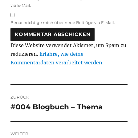
via E-Mail.
Benachrichtige mich über neue Beiträge via E-Mail.
Diese Website verwendet Akismet, um Spam zu
reduzieren.
Erfahre, wie deine
Kommentardaten verarbeitet werden.
Beitragsnavigation
ZURÜCK
#004 Blogbuch – Thema
Vorheriger
Beitrag:
WEITER