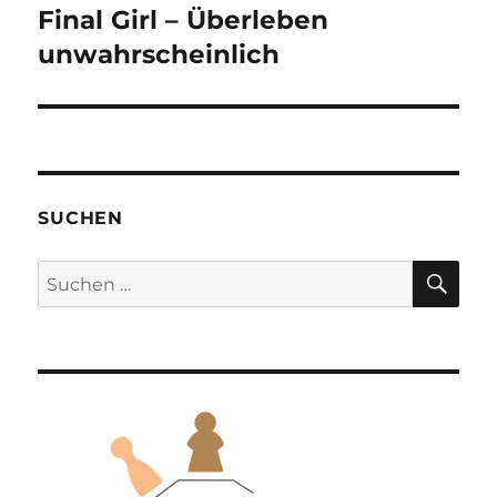
Final Girl – Überleben
Nächster
Beitrag:
unwahrscheinlich
SUCHEN
SU
Suchen
nach: