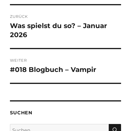
Beitragsnavigation
ZURÜCK
Was spielst du so? – Januar
Vorheriger
Beitrag:
2026
WEITER
#018 Blogbuch – Vampir
Nächster
Beitrag:
SUCHEN
SU
Suchen