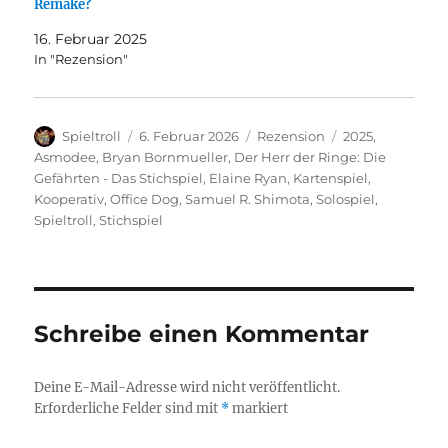
Remake?
16. Februar 2025
In "Rezension"
Autor
Veröffentlicht
Kategorien
Schlagwörter
Spieltroll
6. Februar 2026
Rezension
2025
,
am
Asmodee
,
Bryan Bornmueller
,
Der Herr der Ringe: Die
Gefährten - Das Stichspiel
,
Elaine Ryan
,
Kartenspiel
,
Kooperativ
,
Office Dog
,
Samuel R. Shimota
,
Solospiel
,
Spieltroll
,
Stichspiel
Schreibe einen Kommentar
Deine E-Mail-Adresse wird nicht veröffentlicht.
Erforderliche Felder sind mit
*
markiert