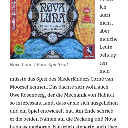
Ich
auch
nicht,
aber
manche
Leute
behaup
ten
Nova Luna / Foto: Spieltroll
man
müsste das Spiel des Niederländers Corné van
Moorsel kennen. Das dachte sich wohl auch
Uwe Rosenberg, der die Mechanik von Habitat
so interessant fand, dass er sie sich ausgeliehen
und ein Spiel entwickelt hat. Am Ende schrieb
er die beiden Namen auf die Packung und Nova
Luna war geboren. Natürlich steuerte auch Uwe