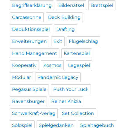
Begriffserklärung
Bilderrätsel
Brettspiel
Carcassonne
Deck Building
Deduktionsspiel
Drafting
Erweiterungen
Exit
Flügelschlag
Hand Management
Kartenspiel
Kooperativ
Kosmos
Legespiel
Modular
Pandemic Legacy
Pegasus Spiele
Push Your Luck
Ravensburger
Reiner Knizia
Schwerkraft-Verlag
Set Collection
Solospiel
Spielgedanken
Spieltagebuch