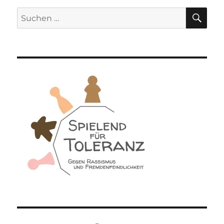
SU
Suchen
nach: