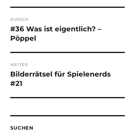
Beitragsnavigation
ZURÜCK
#36 Was ist eigentlich? –
Vorheriger
Beitrag:
Pöppel
WEITER
Bilderrätsel für Spielenerds
Nächster
Beitrag:
#21
SUCHEN