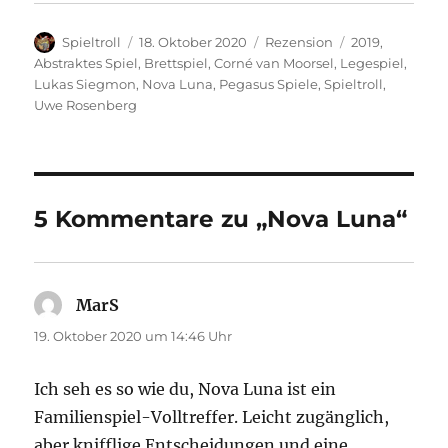
Autor
Veröffentlicht
Kategorien
Schlagwörter
Spieltroll
18. Oktober 2020
Rezension
2019
,
am
Abstraktes Spiel
,
Brettspiel
,
Corné van Moorsel
,
Legespiel
,
Lukas Siegmon
,
Nova Luna
,
Pegasus Spiele
,
Spieltroll
,
Uwe Rosenberg
5 Kommentare zu „Nova Luna“
MarS
sagt:
19. Oktober 2020 um 14:46 Uhr
Ich seh es so wie du, Nova Luna ist ein
Familienspiel-Volltreffer. Leicht zugänglich,
aber knifflige Entscheidungen und eine