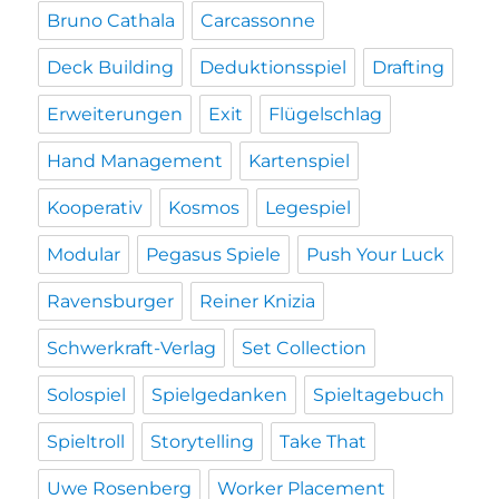
Bruno Cathala
Carcassonne
Deck Building
Deduktionsspiel
Drafting
Erweiterungen
Exit
Flügelschlag
Hand Management
Kartenspiel
Kooperativ
Kosmos
Legespiel
Modular
Pegasus Spiele
Push Your Luck
Ravensburger
Reiner Knizia
Schwerkraft-Verlag
Set Collection
Solospiel
Spielgedanken
Spieltagebuch
Spieltroll
Storytelling
Take That
Uwe Rosenberg
Worker Placement