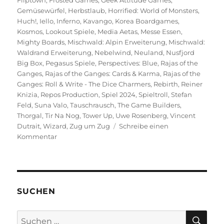
Gemüsewürfel
,
Herbstlaub
,
Horrified: World of Monsters
,
Huch!
,
Iello
,
Inferno
,
Kavango
,
Korea Boardgames
,
Kosmos
,
Lookout Spiele
,
Media Aetas
,
Messe Essen
,
Mighty Boards
,
Mischwald: Alpin Erweiterung
,
Mischwald:
Waldrand Erweiterung
,
Nebelwind
,
Neuland
,
Nusfjord
Big Box
,
Pegasus Spiele
,
Perspectives: Blue
,
Rajas of the
Ganges
,
Rajas of the Ganges: Cards & Karma
,
Rajas of the
Ganges: Roll & Write - The Dice Charmers
,
Rebirth
,
Reiner
Knizia
,
Repos Production
,
Spiel 2024
,
Spieltroll
,
Stefan
Feld
,
Suna Valo
,
Tauschrausch
,
The Game Builders
,
Thorgal
,
Tir Na Nog
,
Tower Up
,
Uwe Rosenberg
,
Vincent
Dutrait
,
Wizard
,
Zug um Zug
Schreibe einen
zu
Kommentar
Spiel
2024
–
Eine
Vorschau
SUCHEN
auf
die
SU
Suchen
Veröffentlichungen