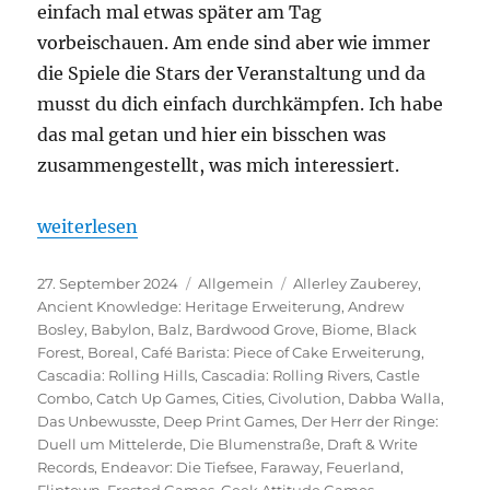
einfach mal etwas später am Tag
vorbeischauen. Am ende sind aber wie immer
die Spiele die Stars der Veranstaltung und da
musst du dich einfach durchkämpfen. Ich habe
das mal getan und hier ein bisschen was
zusammengestellt, was mich interessiert.
„Spiel 2024 – Eine Vorschau auf die Veröffentlichu
weiterlesen
Veröffentlicht
Kategorien
Schlagwörter
27. September 2024
Allgemein
Allerley Zauberey
,
am
Ancient Knowledge: Heritage Erweiterung
,
Andrew
Bosley
,
Babylon
,
Balz
,
Bardwood Grove
,
Biome
,
Black
Forest
,
Boreal
,
Café Barista: Piece of Cake Erweiterung
,
Cascadia: Rolling Hills
,
Cascadia: Rolling Rivers
,
Castle
Combo
,
Catch Up Games
,
Cities
,
Civolution
,
Dabba Walla
,
Das Unbewusste
,
Deep Print Games
,
Der Herr der Ringe:
Duell um Mittelerde
,
Die Blumenstraße
,
Draft & Write
Records
,
Endeavor: Die Tiefsee
,
Faraway
,
Feuerland
,
Fliptown
,
Frosted Games
,
Geek Attitude Games
,