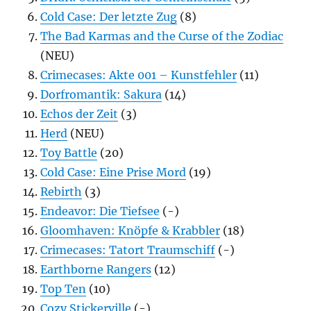
Cold Case: Der letzte Zug
(8)
The Bad Karmas and the Curse of the Zodiac
(NEU)
Crimecases: Akte 001 – Kunstfehler
(11)
Dorfromantik: Sakura
(14)
Echos der Zeit
(3)
Herd
(NEU)
Toy Battle
(20)
Cold Case: Eine Prise Mord
(19)
Rebirth
(3)
Endeavor: Die Tiefsee
(-)
Gloomhaven: Knöpfe & Krabbler
(18)
Crimecases: Tatort Traumschiff
(-)
Earthborne Rangers
(12)
Top Ten
(10)
Cozy Stickerville
(-)