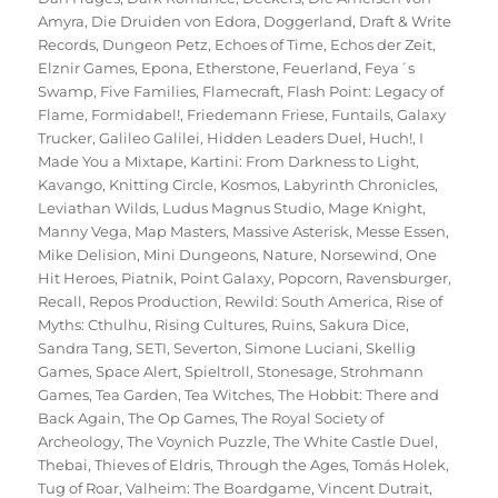
Amyra
,
Die Druiden von Edora
,
Doggerland
,
Draft & Write
Records
,
Dungeon Petz
,
Echoes of Time
,
Echos der Zeit
,
Elznir Games
,
Epona
,
Etherstone
,
Feuerland
,
Feya´s
Swamp
,
Five Families
,
Flamecraft
,
Flash Point: Legacy of
Flame
,
Formidabel!
,
Friedemann Friese
,
Funtails
,
Galaxy
Trucker
,
Galileo Galilei
,
Hidden Leaders Duel
,
Huch!
,
I
Made You a Mixtape
,
Kartini: From Darkness to Light
,
Kavango
,
Knitting Circle
,
Kosmos
,
Labyrinth Chronicles
,
Leviathan Wilds
,
Ludus Magnus Studio
,
Mage Knight
,
Manny Vega
,
Map Masters
,
Massive Asterisk
,
Messe Essen
,
Mike Delision
,
Mini Dungeons
,
Nature
,
Norsewind
,
One
Hit Heroes
,
Piatnik
,
Point Galaxy
,
Popcorn
,
Ravensburger
,
Recall
,
Repos Production
,
Rewild: South America
,
Rise of
Myths: Cthulhu
,
Rising Cultures
,
Ruins
,
Sakura Dice
,
Sandra Tang
,
SETI
,
Severton
,
Simone Luciani
,
Skellig
Games
,
Space Alert
,
Spieltroll
,
Stonesage
,
Strohmann
Games
,
Tea Garden
,
Tea Witches
,
The Hobbit: There and
Back Again
,
The Op Games
,
The Royal Society of
Archeology
,
The Voynich Puzzle
,
The White Castle Duel
,
Thebai
,
Thieves of Eldris
,
Through the Ages
,
Tomás Holek
,
Tug of Roar
,
Valheim: The Boardgame
,
Vincent Dutrait
,