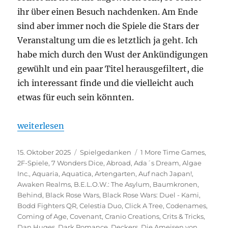
ihr über einen Besuch nachdenken. Am Ende
sind aber immer noch die Spiele die Stars der
Veranstaltung um die es letztlich ja geht. Ich
habe mich durch den Wust der Ankündigungen
gewühlt und ein paar Titel herausgefiltert, die
ich interessant finde und die vielleicht auch
etwas für euch sein könnten.
„Spiel 2025 – Eine Vorschau auf die Veröffentlichu
weiterlesen
Veröffentlicht
Kategorien
Schlagwörter
15. Oktober 2025
Spielgedanken
1 More Time Games
,
am
2F-Spiele
,
7 Wonders Dice
,
Abroad
,
Ada´s Dream
,
Algae
Inc.
,
Aquaria
,
Aquatica
,
Artengarten
,
Auf nach Japan!
,
Awaken Realms
,
B.E.L.O.W.: The Asylum
,
Baumkronen
,
Behind
,
Black Rose Wars
,
Black Rose Wars: Duel - Kami
,
Bodd Fighters QR
,
Celestia Duo
,
Click A Tree
,
Codenames
,
Coming of Age
,
Covenant
,
Cranio Creations
,
Crits & Tricks
,
Dan Huges
,
Dark Romance
,
Deckers
,
Die Ameisen von