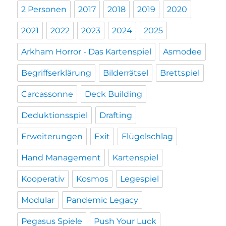
2 Personen
2017
2018
2019
2020
2021
2022
2023
2024
2025
Arkham Horror - Das Kartenspiel
Asmodee
Begriffserklärung
Bilderrätsel
Brettspiel
Carcassonne
Deck Building
Deduktionsspiel
Drafting
Erweiterungen
Exit
Flügelschlag
Hand Management
Kartenspiel
Kooperativ
Kosmos
Legespiel
Modular
Pandemic Legacy
Pegasus Spiele
Push Your Luck