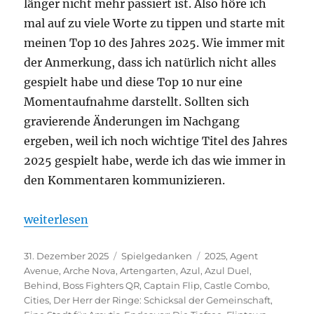
länger nicht mehr passiert ist. Also höre ich
mal auf zu viele Worte zu tippen und starte mit
meinen Top 10 des Jahres 2025. Wie immer mit
der Anmerkung, dass ich natürlich nicht alles
gespielt habe und diese Top 10 nur eine
Momentaufnahme darstellt. Sollten sich
gravierende Änderungen im Nachgang
ergeben, weil ich noch wichtige Titel des Jahres
2025 gespielt habe, werde ich das wie immer in
den Kommentaren kommunizieren.
„Spiele des Jahres 2025“
weiterlesen
Veröffentlicht
Kategorien
Schlagwörter
31. Dezember 2025
Spielgedanken
2025
,
Agent
am
Avenue
,
Arche Nova
,
Artengarten
,
Azul
,
Azul Duel
,
Behind
,
Boss Fighters QR
,
Captain Flip
,
Castle Combo
,
Cities
,
Der Herr der Ringe: Schicksal der Gemeinschaft
,