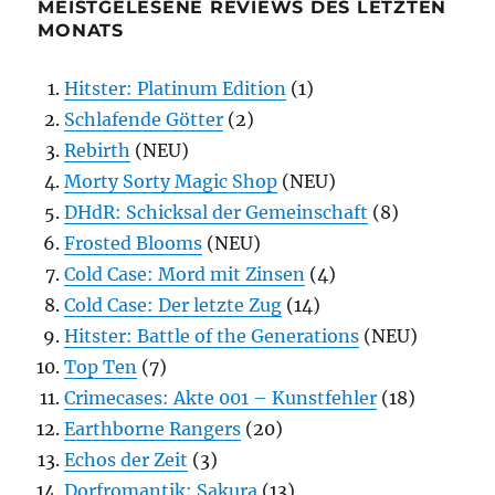
MEISTGELESENE REVIEWS DES LETZTEN
MONATS
Hitster: Platinum Edition
(1)
Schlafende Götter
(2)
Rebirth
(NEU)
Morty Sorty Magic Shop
(NEU)
DHdR: Schicksal der Gemeinschaft
(8)
Frosted Blooms
(NEU)
Cold Case: Mord mit Zinsen
(4)
Cold Case: Der letzte Zug
(14)
Hitster: Battle of the Generations
(NEU)
Top Ten
(7)
Crimecases: Akte 001 – Kunstfehler
(18)
Earthborne Rangers
(20)
Echos der Zeit
(3)
Dorfromantik: Sakura
(13)