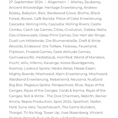
Veröffentlicht
Kategorien
Schlagwörter
27. September 2024
Allgemein
Allerley Zauberey
,
am
Ancient Knowledge: Heritage Erweiterung
,
Andrew
Bosley
,
Babylon
,
Balz
,
Bardwood Grove
,
Biome
,
Black
Forest
,
Boreal
,
Café Barista: Piece of Cake Erweiterung
,
Cascadia: Rolling Hills
,
Cascadia: Rolling Rivers
,
Castle
Combo
,
Catch Up Games
,
Cities
,
Civolution
,
Dabba Walla
,
Das Unbewusste
,
Deep Print Games
,
Der Herr der Ringe:
Duell um Mittelerde
,
Die Blumenstraße
,
Draft & Write
Records
,
Endeavor: Die Tiefsee
,
Faraway
,
Feuerland
,
Fliptown
,
Frosted Games
,
Geek Attitude Games
,
Gemüsewürfel
,
Herbstlaub
,
Horrified: World of Monsters
,
Huch!
,
Iello
,
Inferno
,
Kavango
,
Korea Boardgames
,
Kosmos
,
Lookout Spiele
,
Media Aetas
,
Messe Essen
,
Mighty Boards
,
Mischwald: Alpin Erweiterung
,
Mischwald:
Waldrand Erweiterung
,
Nebelwind
,
Neuland
,
Nusfjord
Big Box
,
Pegasus Spiele
,
Perspectives: Blue
,
Rajas of the
Ganges
,
Rajas of the Ganges: Cards & Karma
,
Rajas of the
Ganges: Roll & Write - The Dice Charmers
,
Rebirth
,
Reiner
Knizia
,
Repos Production
,
Spiel 2024
,
Spieltroll
,
Stefan
Feld
,
Suna Valo
,
Tauschrausch
,
The Game Builders
,
Thorgal
,
Tir Na Nog
,
Tower Up
,
Uwe Rosenberg
,
Vincent
Dutrait
,
Wizard
,
Zug um Zug
Schreibe einen