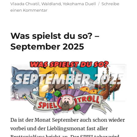
Vlaada Chvatil
,
Waldland
,
Yokohama Duell
Schreibe
zu
einen Kommentar
Spiel
2025
–
Was spielst du so? –
Eine
Vorschau
September 2025
auf
die
Veröffentlichungen
Da ist der Monat September auch schon wieder
vorbei und der Lieblingsmonat fast aller
Brettspielfans bricht an. Der SPIELtober wird