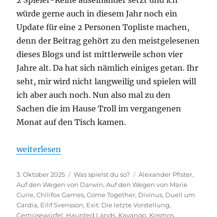
würde gerne auch in diesem Jahr noch ein
Update für eine 2 Personen Topliste machen,
denn der Beitrag gehört zu den meistgelesenen
dieses Blogs und ist mittlerweile schon vier
Jahre alt. Da hat sich nämlich einiges getan. Ihr
seht, mir wird nicht langweilig und spielen will
ich aber auch noch. Nun also mal zu den
Sachen die im Hause Troll im vergangenen
Monat auf den Tisch kamen.
„Was spielst du so? – September 2025“
weiterlesen
Veröffentlicht
Kategorien
Schlagwörter
3. Oktober 2025
Was spielst du so?
Alexander Pfister
,
am
Auf den Wegen von Darwin
,
Auf den Wegen von Marie
Curie
,
Chilifox Games
,
Come Together
,
Divinus
,
Duell um
Cardia
,
Eilif Svensson
,
Exit: Die letzte Vorstellung
,
Gemüsewürfel
,
Haunted Lands
,
Kavango
,
Kosmos
,