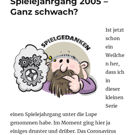
Spielejahrgang 2005 –
Knizia
Ganz schwach?
Ist jetzt
schon
ein
Weilche
n her,
dass ich
in
dieser
kleinen
Serie
einen Spielejahrgang unter die Lupe
genommen habe. Im Moment ging hier ja
einiges drunter und drüber. Das Coronavirus