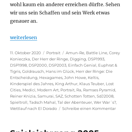
wohl kaum ein anderer erreichen dürfte. Sehen
wir uns sein Schaffen und sein Werk etwas
genauer an.
„Portrait – Reiner Knizia“
weiterlesen
Veröffentlicht
Kategorien
Schlagwörter
11. Oktober 2020
Portrait
Amun-Re
,
Battle Line
,
Corey
am
Konieczka
,
Der Herr der Ringe
,
Digging
,
DSP1993
,
DSP1998
,
DSP2000
,
DSP2003
,
Einfach Genial
,
Euphrat &
Tigris
,
Goldrausch
,
Hans im Glück
,
Herr der Ringe: Die
Entscheidung
,
Hexagames
,
John Howe
,
Keltis
,
Kinderspiel des Jahres
,
King Arthur
,
Klaus Teuber
,
Lost
Cities
,
Medici
,
Modern Art
,
Portrait
,
Ra
,
Ramses Pyramid
,
Reiner Knizia
,
Samurai
,
SAZ
,
Schotten Totten
,
SdJ2008
,
Spieltroll
,
Tadsch Mahal
,
Tal der Abenteuer
,
Wer War´s?
,
zu
Wettlauf nach El Dorado
Schreibe einen Kommentar
Portrait
–
Reiner