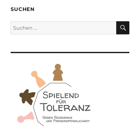
Ganz
schwach?
SUCHEN
SU
Suchen
nach: