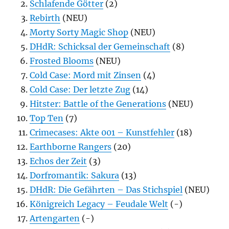
Schlafende Götter
(2)
Rebirth
(NEU)
Morty Sorty Magic Shop
(NEU)
DHdR: Schicksal der Gemeinschaft
(8)
Frosted Blooms
(NEU)
Cold Case: Mord mit Zinsen
(4)
Cold Case: Der letzte Zug
(14)
Hitster: Battle of the Generations
(NEU)
Top Ten
(7)
Crimecases: Akte 001 – Kunstfehler
(18)
Earthborne Rangers
(20)
Echos der Zeit
(3)
Dorfromantik: Sakura
(13)
DHdR: Die Gefährten – Das Stichspiel
(NEU)
Königreich Legacy – Feudale Welt
(-)
Artengarten
(-)