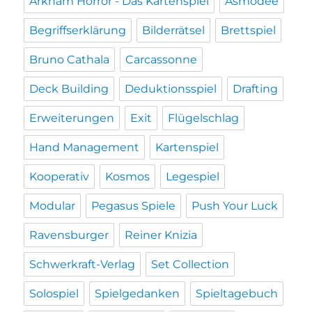
Arkham Horror - Das Kartenspiel
Asmodee
Begriffserklärung
Bilderrätsel
Brettspiel
Bruno Cathala
Carcassonne
Deck Building
Deduktionsspiel
Drafting
Erweiterungen
Exit
Flügelschlag
Hand Management
Kartenspiel
Kooperativ
Kosmos
Legespiel
Modular
Pegasus Spiele
Push Your Luck
Ravensburger
Reiner Knizia
Schwerkraft-Verlag
Set Collection
Solospiel
Spielgedanken
Spieltagebuch