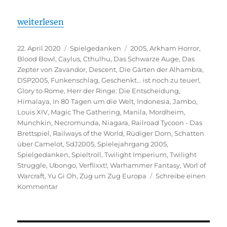
„Spielejahrgang 2005 – Ganz schwach?“
weiterlesen
Veröffentlicht
Kategorien
Schlagwörter
22. April 2020
Spielgedanken
2005
,
Arkham Horror
,
am
Blood Bowl
,
Caylus
,
Cthulhu
,
Das Schwarze Auge
,
Das
Zepter von Zavandor
,
Descent
,
Die Gärten der Alhambra
,
DSP2005
,
Funkenschlag
,
Geschenkt... ist noch zu teuer!
,
Glory to Rome
,
Herr der Ringe: Die Entscheidung
,
Himalaya
,
In 80 Tagen um die Welt
,
Indonesia
,
Jambo
,
Louis XIV
,
Magic The Gathering
,
Manila
,
Mordheim
,
Munchkin
,
Necromunda
,
Niagara
,
Railroad Tycoon - Das
Brettspiel
,
Railways of the World
,
Rüdiger Dorn
,
Schatten
über Camelot
,
SdJ2005
,
Spielejahrgang 2005
,
Spielgedanken
,
Spieltroll
,
Twilight Imperium
,
Twilight
Struggle
,
Ubongo
,
Verflixxt!
,
Warhammer Fantasy
,
Worl of
Warcraft
,
Yu Gi Oh
,
Zug um Zug Europa
Schreibe einen
zu
Kommentar
Spielejahrgang
2005
–