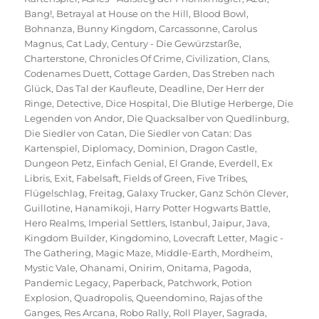
Bang!
,
Betrayal at House on the Hill
,
Blood Bowl
,
Bohnanza
,
Bunny Kingdom
,
Carcassonne
,
Carolus
Magnus
,
Cat Lady
,
Century - Die Gewürzstarße
,
Charterstone
,
Chronicles Of Crime
,
Civilization
,
Clans
,
Codenames Duett
,
Cottage Garden
,
Das Streben nach
Glück
,
Das Tal der Kaufleute
,
Deadline
,
Der Herr der
Ringe
,
Detective
,
Dice Hospital
,
Die Blutige Herberge
,
Die
Legenden von Andor
,
Die Quacksalber von Quedlinburg
,
Die Siedler von Catan
,
Die Siedler von Catan: Das
Kartenspiel
,
Diplomacy
,
Dominion
,
Dragon Castle
,
Dungeon Petz
,
Einfach Genial
,
El Grande
,
Everdell
,
Ex
Libris
,
Exit
,
Fabelsaft
,
Fields of Green
,
Five Tribes
,
Flügelschlag
,
Freitag
,
Galaxy Trucker
,
Ganz Schön Clever
,
Guillotine
,
Hanamikoji
,
Harry Potter Hogwarts Battle
,
Hero Realms
,
Imperial Settlers
,
Istanbul
,
Jaipur
,
Java
,
Kingdom Builder
,
Kingdomino
,
Lovecraft Letter
,
Magic -
The Gathering
,
Magic Maze
,
Middle-Earth
,
Mordheim
,
Mystic Vale
,
Ohanami
,
Onirim
,
Onitama
,
Pagoda
,
Pandemic Legacy
,
Paperback
,
Patchwork
,
Potion
Explosion
,
Quadropolis
,
Queendomino
,
Rajas of the
Ganges
,
Res Arcana
,
Robo Rally
,
Roll Player
,
Sagrada
,