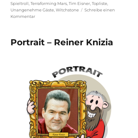
Spieltroll
,
Terraforming Mars
,
Tim Eisner
,
Topliste
,
Unangenehme Gäste
,
Witchstone
Schreibe einen
zu
Kommentar
Spiele
des
Jahres
Portrait – Reiner Knizia
2021