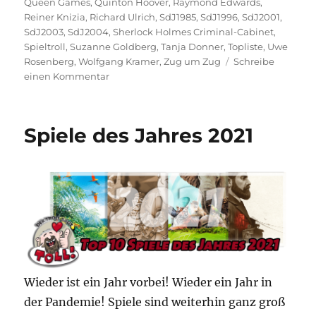
Queen Games
,
Quinton Hoover
,
Raymond Edwards
,
Reiner Knizia
,
Richard Ulrich
,
SdJ1985
,
SdJ1996
,
SdJ2001
,
SdJ2003
,
SdJ2004
,
Sherlock Holmes Criminal-Cabinet
,
Spieltroll
,
Suzanne Goldberg
,
Tanja Donner
,
Topliste
,
Uwe
Rosenberg
,
Wolfgang Kramer
,
Zug um Zug
Schreibe
zu
einen Kommentar
Top
10
Spiele
Spiele des Jahres 2021
von
vor
2005
Wieder ist ein Jahr vorbei! Wieder ein Jahr in
der Pandemie! Spiele sind weiterhin ganz groß