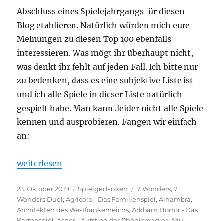
Abschluss eines Spielejahrgangs für diesen
Blog etablieren. Natürlich würden mich eure
Meinungen zu diesen Top 100 ebenfalls
interessieren. Was mögt ihr überhaupt nicht,
was denkt ihr fehlt auf jeden Fall. Ich bitte nur
zu bedenken, dass es eine subjektive Liste ist
und ich alle Spiele in dieser Liste natürlich
gespielt habe. Man kann .leider nicht alle Spiele
kennen und ausprobieren. Fangen wir einfach
an:
„Spieltrolls Top 100 – Die besten Spiele aller Zeiten
weiterlesen
Veröffentlicht
Kategorien
Schlagwörter
23. Oktober 2019
Spielgedanken
7 Wonders
,
7
am
Wonders Duel
,
Agricola - Das Familienspiel
,
Alhambra
,
Architekten des Westfrankenreichs
,
Arkham Horror - Das
Kartenspiel
,
Ashes - Aufstieg der Phönixmagier
,
Azul
,