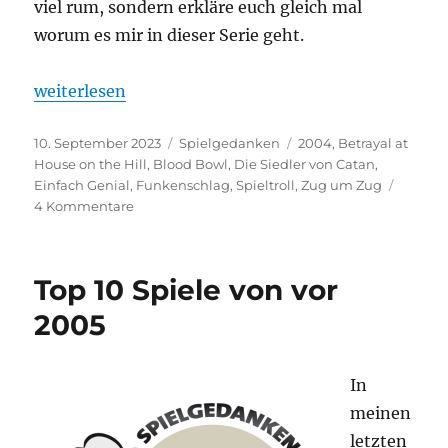
viel rum, sondern erkläre euch gleich mal
worum es mir in dieser Serie geht.
„Projekt: Die perfekte Sammlung – 2004“
weiterlesen
Veröffentlicht
Kategorien
Schlagwörter
10. September 2023
Spielgedanken
2004
,
Betrayal at
am
House on the Hill
,
Blood Bowl
,
Die Siedler von Catan
,
Einfach Genial
,
Funkenschlag
,
Spieltroll
,
Zug um Zug
zu
4 Kommentare
Projekt:
Die
perfekte
Top 10 Spiele von vor
Sammlung
–
2005
2004
In
meinen
letzten