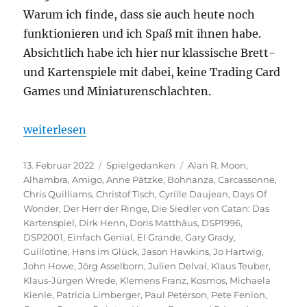
Warum ich finde, dass sie auch heute noch
funktionieren und ich Spaß mit ihnen habe.
Absichtlich habe ich hier nur klassische Brett-
und Kartenspiele mit dabei, keine Trading Card
Games und Miniaturenschlachten.
„Top 10 Spiele von vor 2005“
weiterlesen
Veröffentlicht
Kategorien
Schlagwörter
13. Februar 2022
Spielgedanken
Alan R. Moon
,
am
Alhambra
,
Amigo
,
Anne Pätzke
,
Bohnanza
,
Carcassonne
,
Chris Quilliams
,
Christof Tisch
,
Cyrille Daujean
,
Days Of
Wonder
,
Der Herr der Ringe
,
Die Siedler von Catan: Das
Kartenspiel
,
Dirk Henn
,
Doris Matthäus
,
DSP1996
,
DSP2001
,
Einfach Genial
,
El Grande
,
Gary Grady
,
Guillotine
,
Hans im Glück
,
Jason Hawkins
,
Jo Hartwig
,
John Howe
,
Jörg Asselborn
,
Julien Delval
,
Klaus Teuber
,
Klaus-Jürgen Wrede
,
Klemens Franz
,
Kosmos
,
Michaela
Kienle
,
Patricia Limberger
,
Paul Peterson
,
Pete Fenlon
,