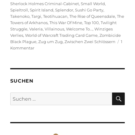
Sherlock Holmes Criminal-Cabinet
,
Small World
,
Spieltroll
,
Spirit Island
,
Splendor
,
Sushi Go Party
,
Takenoko
,
Targi
,
Teotihuacan
,
The Rise of Queensdale
,
The
Towers of Arkhanos
,
This War Of Mine
,
Top 100
,
Twilight
Struggle
,
Valeria
,
Villainous
,
Welcome To...
,
Winziges
Verlies
,
World of Warcraft Trading Card Game
,
Zombicide
Black Plague
,
Zug um Zug
,
Zwischen Zwei Schlössern
1
zu
Kommentar
Spieltrolls
Top
100
–
Die
SUCHEN
besten
Spiele
SU
Suchen
aller
nach:
Zeiten
(2019)