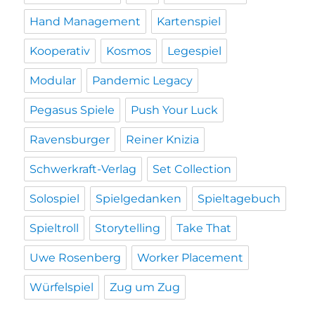
Hand Management
Kartenspiel
Kooperativ
Kosmos
Legespiel
Modular
Pandemic Legacy
Pegasus Spiele
Push Your Luck
Ravensburger
Reiner Knizia
Schwerkraft-Verlag
Set Collection
Solospiel
Spielgedanken
Spieltagebuch
Spieltroll
Storytelling
Take That
Uwe Rosenberg
Worker Placement
Würfelspiel
Zug um Zug