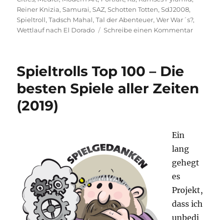
Reiner Knizia
,
Samurai
,
SAZ
,
Schotten Totten
,
SdJ2008
,
Spieltroll
,
Tadsch Mahal
,
Tal der Abenteuer
,
Wer War´s?
,
zu
Wettlauf nach El Dorado
Schreibe einen Kommentar
Portrait
–
Reiner
Spieltrolls Top 100 – Die
Knizia
besten Spiele aller Zeiten
(2019)
Ein
lang
gehegt
es
Projekt,
dass ich
unbedi