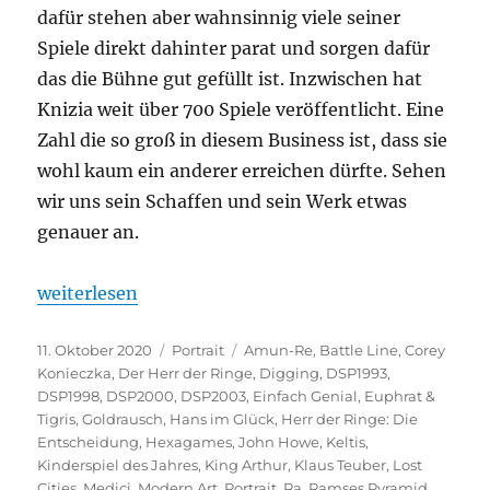
dafür stehen aber wahnsinnig viele seiner
Spiele direkt dahinter parat und sorgen dafür
das die Bühne gut gefüllt ist. Inzwischen hat
Knizia weit über 700 Spiele veröffentlicht. Eine
Zahl die so groß in diesem Business ist, dass sie
wohl kaum ein anderer erreichen dürfte. Sehen
wir uns sein Schaffen und sein Werk etwas
genauer an.
„Portrait – Reiner Knizia“
weiterlesen
Veröffentlicht
Kategorien
Schlagwörter
11. Oktober 2020
Portrait
Amun-Re
,
Battle Line
,
Corey
am
Konieczka
,
Der Herr der Ringe
,
Digging
,
DSP1993
,
DSP1998
,
DSP2000
,
DSP2003
,
Einfach Genial
,
Euphrat &
Tigris
,
Goldrausch
,
Hans im Glück
,
Herr der Ringe: Die
Entscheidung
,
Hexagames
,
John Howe
,
Keltis
,
Kinderspiel des Jahres
,
King Arthur
,
Klaus Teuber
,
Lost
Cities
,
Medici
,
Modern Art
,
Portrait
,
Ra
,
Ramses Pyramid
,