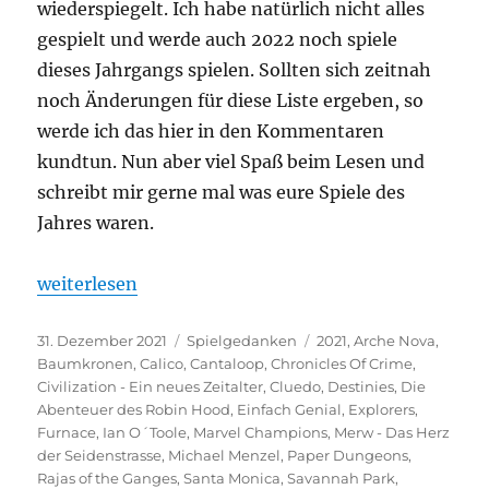
wiederspiegelt. Ich habe natürlich nicht alles
gespielt und werde auch 2022 noch spiele
dieses Jahrgangs spielen. Sollten sich zeitnah
noch Änderungen für diese Liste ergeben, so
werde ich das hier in den Kommentaren
kundtun. Nun aber viel Spaß beim Lesen und
schreibt mir gerne mal was eure Spiele des
Jahres waren.
„Spiele des Jahres 2021“
weiterlesen
Veröffentlicht
Kategorien
Schlagwörter
31. Dezember 2021
Spielgedanken
2021
,
Arche Nova
,
am
Baumkronen
,
Calico
,
Cantaloop
,
Chronicles Of Crime
,
Civilization - Ein neues Zeitalter
,
Cluedo
,
Destinies
,
Die
Abenteuer des Robin Hood
,
Einfach Genial
,
Explorers
,
Furnace
,
Ian O´Toole
,
Marvel Champions
,
Merw - Das Herz
der Seidenstrasse
,
Michael Menzel
,
Paper Dungeons
,
Rajas of the Ganges
,
Santa Monica
,
Savannah Park
,