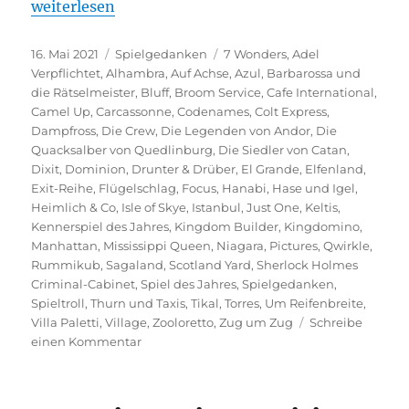
„Spiele des Jahres – Ein Überblick“
weiterlesen
Veröffentlicht
Kategorien
Schlagwörter
16. Mai 2021
Spielgedanken
7 Wonders
,
Adel
am
Verpflichtet
,
Alhambra
,
Auf Achse
,
Azul
,
Barbarossa und
die Rätselmeister
,
Bluff
,
Broom Service
,
Cafe International
,
Camel Up
,
Carcassonne
,
Codenames
,
Colt Express
,
Dampfross
,
Die Crew
,
Die Legenden von Andor
,
Die
Quacksalber von Quedlinburg
,
Die Siedler von Catan
,
Dixit
,
Dominion
,
Drunter & Drüber
,
El Grande
,
Elfenland
,
Exit-Reihe
,
Flügelschlag
,
Focus
,
Hanabi
,
Hase und Igel
,
Heimlich & Co
,
Isle of Skye
,
Istanbul
,
Just One
,
Keltis
,
Kennerspiel des Jahres
,
Kingdom Builder
,
Kingdomino
,
Manhattan
,
Mississippi Queen
,
Niagara
,
Pictures
,
Qwirkle
,
Rummikub
,
Sagaland
,
Scotland Yard
,
Sherlock Holmes
Criminal-Cabinet
,
Spiel des Jahres
,
Spielgedanken
,
Spieltroll
,
Thurn und Taxis
,
Tikal
,
Torres
,
Um Reifenbreite
,
Villa Paletti
,
Village
,
Zooloretto
,
Zug um Zug
Schreibe
zu
einen Kommentar
Spiele
des
Jahres