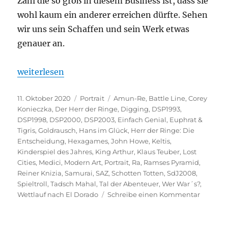
Zahl die so groß in diesem Business ist, dass sie
wohl kaum ein anderer erreichen dürfte. Sehen
wir uns sein Schaffen und sein Werk etwas
genauer an.
„Portrait – Reiner Knizia“
weiterlesen
Veröffentlicht
Kategorien
Schlagwörter
11. Oktober 2020
Portrait
Amun-Re
,
Battle Line
,
Corey
am
Konieczka
,
Der Herr der Ringe
,
Digging
,
DSP1993
,
DSP1998
,
DSP2000
,
DSP2003
,
Einfach Genial
,
Euphrat &
Tigris
,
Goldrausch
,
Hans im Glück
,
Herr der Ringe: Die
Entscheidung
,
Hexagames
,
John Howe
,
Keltis
,
Kinderspiel des Jahres
,
King Arthur
,
Klaus Teuber
,
Lost
Cities
,
Medici
,
Modern Art
,
Portrait
,
Ra
,
Ramses Pyramid
,
Reiner Knizia
,
Samurai
,
SAZ
,
Schotten Totten
,
SdJ2008
,
Spieltroll
,
Tadsch Mahal
,
Tal der Abenteuer
,
Wer War´s?
,
zu
Wettlauf nach El Dorado
Schreibe einen Kommentar
Portrait
–
Reiner