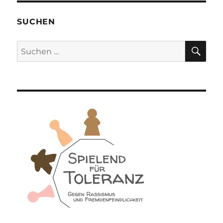
Knizia
SUCHEN
SU
Suchen
nach: