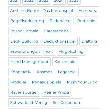
2021
2022
2023
2024
2025
Arkham Horror - Das Kartenspiel
Asmodee
Begriffserklärung
Bilderrätsel
Brettspiel
Bruno Cathala
Carcassonne
Deck Building
Deduktionsspiel
Drafting
Erweiterungen
Exit
Flügelschlag
Hand Management
Kartenspiel
Kooperativ
Kosmos
Legespiel
Modular
Pegasus Spiele
Push Your Luck
Ravensburger
Reiner Knizia
Schwerkraft-Verlag
Set Collection