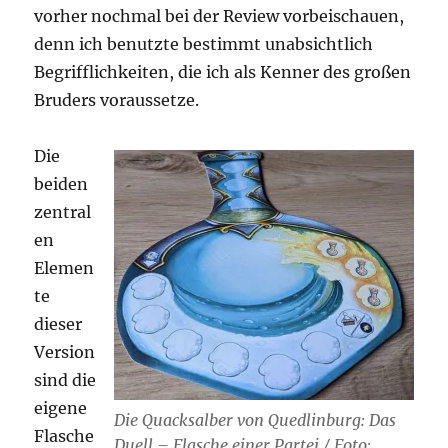
vorher nochmal bei der Review vorbeischauen,
denn ich benutzte bestimmt unabsichtlich
Begrifflichkeiten, die ich als Kenner des großen
Bruders voraussetze.
Die
beiden
zentral
en
Elemen
te
dieser
Version
sind die
eigene
Die Quacksalber von Quedlinburg: Das
Flasche
Duell – Flasche einer Partei / Foto: