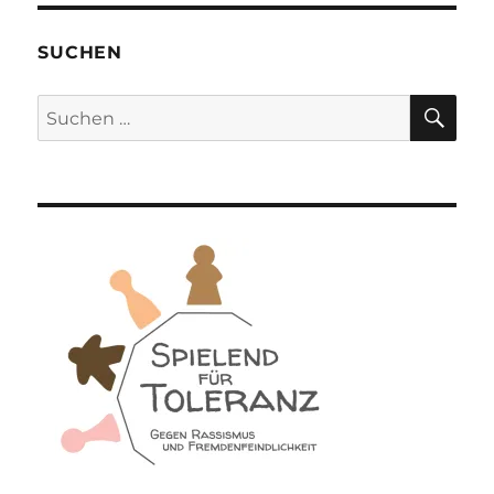
SUCHEN
SU
Suchen
nach: