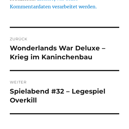
Kommentardaten verarbeitet werden.
Beitragsnavigation
ZURÜCK
Wonderlands War Deluxe –
Vorheriger
Beitrag:
Krieg im Kaninchenbau
WEITER
Spielabend #32 – Legespiel
Nächster
Beitrag:
Overkill