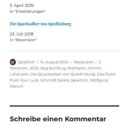
5. April 2019
In "Erweiterungen"
Die Quacksalber von Quedlinburg
23. Juli 2018
In "Rezension"
Autor
Veröffentlicht
Kategorien
Schlagwörter
Spieltroll
15. August 2024
Rezension
2
am
Personen
,
2024
,
Bag Building
,
Brettspiel
,
Dennis
Lohausen
,
Die Quacksalber von Quedlinburg: Das Duell
,
Push Your Luck
,
Schmidt Spiele
,
Spieltroll
,
Wolfgang
Warsch
Schreibe einen Kommentar