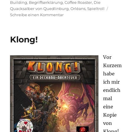
am
Building
,
Begriffserklärung
,
Coffee Roaster
,
Die
Quacksalber von Quedlinburg
,
Orléans
,
Spieltroll
zu
Schreibe einen Kommentar
#19
Was
ist
Klong!
eigentlich?
–
Bag
Vor
Building
Kurzem
habe
ich mir
endlich
mal
eine
Kopie
von
Klong!