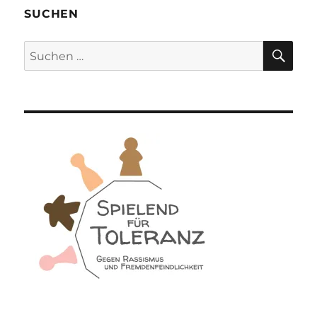
SUCHEN
SU
Suchen
nach: