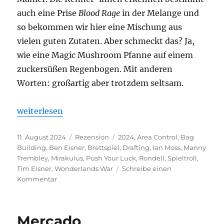
auch eine Prise
Blood Rage
in der Melange und
so bekommen wir hier eine Mischung aus
vielen guten Zutaten. Aber schmeckt das? Ja,
wie eine Magic Mushroom Pfanne auf einem
zuckersüßen Regenbogen. Mit anderen
Worten: großartig aber trotzdem seltsam.
„Wonderlands War Deluxe – Krieg im Kaninchenba
weiterlesen
Veröffentlicht
Kategorien
Schlagwörter
11. August 2024
Rezension
2024
,
Area Control
,
Bag
am
Building
,
Ben Eisner
,
Brettspiel
,
Drafting
,
Ian Moss
,
Manny
Trembley
,
Mirakulus
,
Push Your Luck
,
Rondell
,
Spieltroll
,
Tim Eisner
,
Wonderlands War
Schreibe einen
zu
Kommentar
Wonderlands
War
Deluxe
Mercado
–