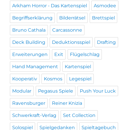
Arkham Horror - Das Kartenspiel
Asmodee
Begriffserklärung
Bilderrätsel
Brettspiel
Bruno Cathala
Carcassonne
Deck Building
Deduktionsspiel
Drafting
Erweiterungen
Exit
Flügelschlag
Hand Management
Kartenspiel
Kooperativ
Kosmos
Legespiel
Modular
Pegasus Spiele
Push Your Luck
Ravensburger
Reiner Knizia
Schwerkraft-Verlag
Set Collection
Solospiel
Spielgedanken
Spieltagebuch