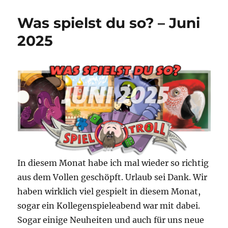
of
the
Was spielst du so? – Juni
Amazonia
–
2025
Quacksalber
vom
Dschungel
In diesem Monat habe ich mal wieder so richtig
aus dem Vollen geschöpft. Urlaub sei Dank. Wir
haben wirklich viel gespielt in diesem Monat,
sogar ein Kollegenspieleabend war mit dabei.
Sogar einige Neuheiten und auch für uns neue