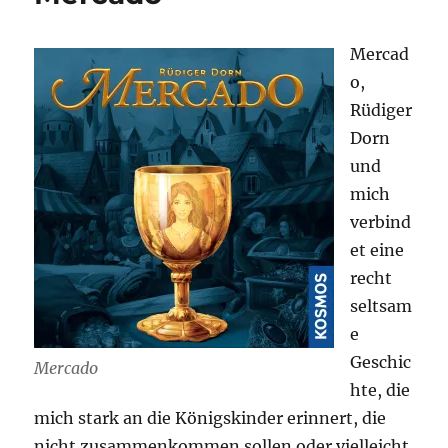
Krieg
im
Mercad
Kaninchenbau
o,
Rüdiger
Dorn
und
mich
verbind
et eine
recht
seltsam
e
Geschic
Mercado
hte, die
mich stark an die Königskinder erinnert, die
nicht zusammenkommen sollen oder vielleicht