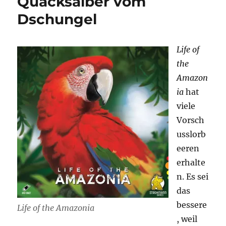
Quacksalber vom
Dschungel
Life of
the
Amazon
ia
hat
viele
Vorsch
usslorb
eeren
erhalte
n. Es sei
das
bessere
Life of the Amazonia
, weil