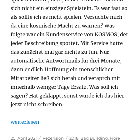
sich nicht ein einziger Spielstein. Es war fast so
als sollte ich es nicht spielen. Versuchte mich
da eine kosmische Macht zu warnen? Was
folgte war ein Kundenservice von KOSMOS, der
jeder Beschreibung spottet. Mit Service hatte
das zunächst mal gar nichts zu tun. Nur
automatische Antwortmails für drei Monate,
dann endlich Hoffnung ein menschlicher
Mitarbeiter ließ sich herab und veraprch mir
innerhalb weniger Tage Ersatz. Was soll ich
sagen? Hat geklappt, sonst würde ich das hier
jetzt nicht schreiben.
„Mercado“
weiterlesen
Veröffentlicht
Kategorien
Schlagwörter
20. April 2021
Rezension
2018
,
Bag Building
,
Fiore