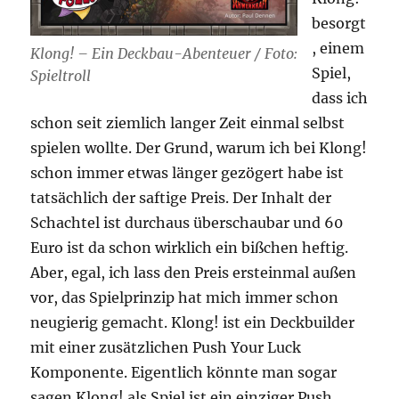
besorgt
, einem
Klong! – Ein Deckbau-Abenteuer / Foto:
Spiel,
Spieltroll
dass ich
schon seit ziemlich langer Zeit einmal selbst
spielen wollte. Der Grund, warum ich bei Klong!
schon immer etwas länger gezögert habe ist
tatsächlich der saftige Preis. Der Inhalt der
Schachtel ist durchaus überschaubar und 60
Euro ist da schon wirklich ein bißchen heftig.
Aber, egal, ich lass den Preis ersteinmal außen
vor, das Spielprinzip hat mich immer schon
neugierig gemacht. Klong! ist ein Deckbuilder
mit einer zusätzlichen Push Your Luck
Komponente. Eigentlich könnte man sogar
sagen Klong! als Spiel ist ein einziger Push