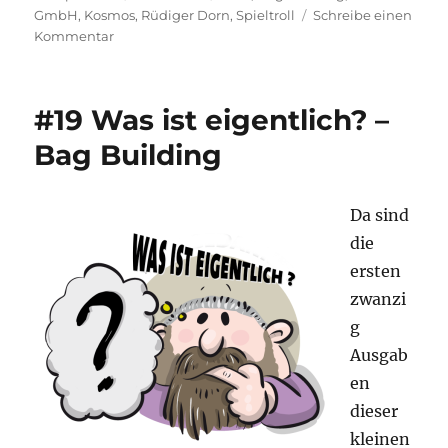
am
GmbH
,
Kosmos
,
Rüdiger Dorn
,
Spieltroll
Schreibe einen
zu
Kommentar
Mercado
#19 Was ist eigentlich? –
Bag Building
Da sind
die
ersten
zwanzi
g
Ausgab
en
dieser
kleinen