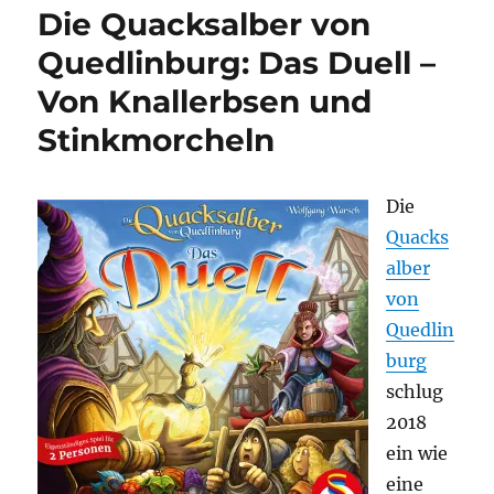
Die Quacksalber von
so?
–
Quedlinburg: Das Duell –
Juni
Von Knallerbsen und
2025
Stinkmorcheln
Die
Quacks
alber
von
Quedlin
burg
schlug
2018
ein wie
eine