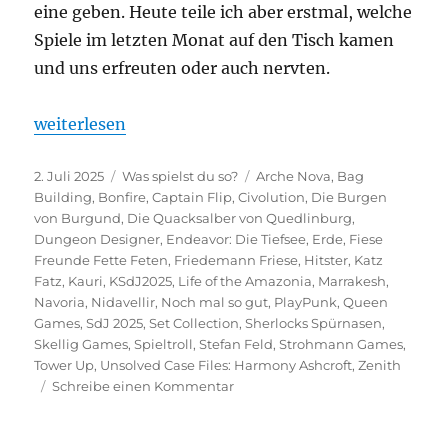
eine geben. Heute teile ich aber erstmal, welche
Spiele im letzten Monat auf den Tisch kamen
und uns erfreuten oder auch nervten.
„Was spielst du so? – Juni 2025“
weiterlesen
Veröffentlicht
Kategorien
Schlagwörter
2. Juli 2025
Was spielst du so?
Arche Nova
,
Bag
am
Building
,
Bonfire
,
Captain Flip
,
Civolution
,
Die Burgen
von Burgund
,
Die Quacksalber von Quedlinburg
,
Dungeon Designer
,
Endeavor: Die Tiefsee
,
Erde
,
Fiese
Freunde Fette Feten
,
Friedemann Friese
,
Hitster
,
Katz
Fatz
,
Kauri
,
KSdJ2025
,
Life of the Amazonia
,
Marrakesh
,
Navoria
,
Nidavellir
,
Noch mal so gut
,
PlayPunk
,
Queen
Games
,
SdJ 2025
,
Set Collection
,
Sherlocks Spürnasen
,
Skellig Games
,
Spieltroll
,
Stefan Feld
,
Strohmann Games
,
Tower Up
,
Unsolved Case Files: Harmony Ashcroft
,
Zenith
zu
Schreibe einen Kommentar
Was
spielst
du