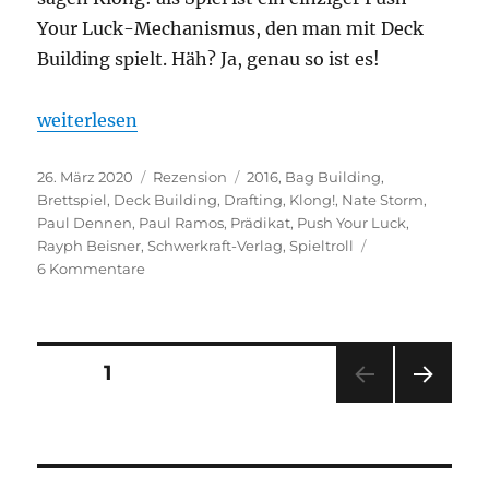
Your Luck-Mechanismus, den man mit Deck
Building spielt. Häh? Ja, genau so ist es!
„Klong!“
weiterlesen
Veröffentlicht
Kategorien
Schlagwörter
26. März 2020
Rezension
2016
,
Bag Building
,
am
Brettspiel
,
Deck Building
,
Drafting
,
Klong!
,
Nate Storm
,
Paul Dennen
,
Paul Ramos
,
Prädikat
,
Push Your Luck
,
Rayph Beisner
,
Schwerkraft-Verlag
,
Spieltroll
zu
6 Kommentare
Klong!
Seitennummerierung
SEITE
1
NÄC
der
HSTE
SEIT
Beiträge
E