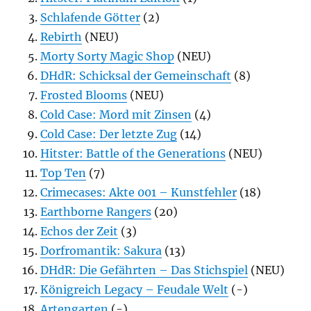
Schlafende Götter
(2)
Rebirth
(NEU)
Morty Sorty Magic Shop
(NEU)
DHdR: Schicksal der Gemeinschaft
(8)
Frosted Blooms
(NEU)
Cold Case: Mord mit Zinsen
(4)
Cold Case: Der letzte Zug
(14)
Hitster: Battle of the Generations
(NEU)
Top Ten
(7)
Crimecases: Akte 001 – Kunstfehler
(18)
Earthborne Rangers
(20)
Echos der Zeit
(3)
Dorfromantik: Sakura
(13)
DHdR: Die Gefährten – Das Stichspiel
(NEU)
Königreich Legacy – Feudale Welt
(-)
Artengarten
(-)