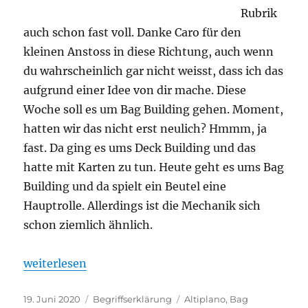
Rubrik
auch schon fast voll. Danke Caro für den
kleinen Anstoss in diese Richtung, auch wenn
du wahrscheinlich gar nicht weisst, dass ich das
aufgrund einer Idee von dir mache. Diese
Woche soll es um Bag Building gehen. Moment,
hatten wir das nicht erst neulich? Hmmm, ja
fast. Da ging es ums Deck Building und das
hatte mit Karten zu tun. Heute geht es ums Bag
Building und da spielt ein Beutel eine
Hauptrolle. Allerdings ist die Mechanik sich
schon ziemlich ähnlich.
„#19 Was ist eigentlich? – Bag Building“
weiterlesen
Veröffentlicht
Kategorien
Schlagwörter
19. Juni 2020
Begriffserklärung
Altiplano
,
Bag