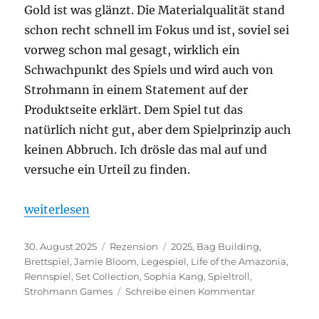
Gold ist was glänzt. Die Materialqualität stand
schon recht schnell im Fokus und ist, soviel sei
vorweg schon mal gesagt, wirklich ein
Schwachpunkt des Spiels und wird auch von
Strohmann in einem Statement auf der
Produktseite erklärt. Dem Spiel tut das
natürlich nicht gut, aber dem Spielprinzip auch
keinen Abbruch. Ich drösle das mal auf und
versuche ein Urteil zu finden.
„Life of the Amazonia – Quacksalber vom Dschunge
weiterlesen
Veröffentlicht
Kategorien
Schlagwörter
30. August 2025
Rezension
2025
,
Bag Building
,
am
Brettspiel
,
Jamie Bloom
,
Legespiel
,
Life of the Amazonia
,
Rennspiel
,
Set Collection
,
Sophia Kang
,
Spieltroll
,
zu
Strohmann Games
Schreibe einen Kommentar
Life