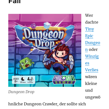
Fall
Wer
dachte
Tiny
Epic
Dungeo
n
oder
Winzig
es
Verlies
wären
kleine
und
Dungeon Drop
ungewö
hnliche Dungeon Crawler, der sollte sich