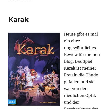
Gloomhaven
–
Die
Karak
Pranken
des
Löwen
Heute gibt es mal
ein eher
ungewöhnliches
Review für meinen
Blog. Das Spiel
Karak ist meiner
Frau in die Hände
gefallen und sie
war von der
niedlichen Optik
und der
Beschreibung des