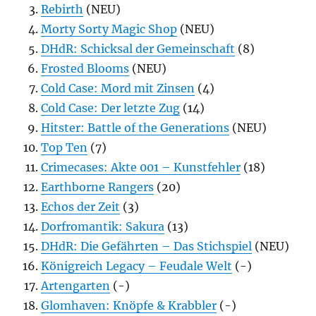
Rebirth
(NEU)
Morty Sorty Magic Shop
(NEU)
DHdR: Schicksal der Gemeinschaft
(8)
Frosted Blooms
(NEU)
Cold Case: Mord mit Zinsen
(4)
Cold Case: Der letzte Zug
(14)
Hitster: Battle of the Generations
(NEU)
Top Ten
(7)
Crimecases: Akte 001 – Kunstfehler
(18)
Earthborne Rangers
(20)
Echos der Zeit
(3)
Dorfromantik: Sakura
(13)
DHdR: Die Gefährten – Das Stichspiel
(NEU)
Königreich Legacy – Feudale Welt
(-)
Artengarten
(-)
Glomhaven: Knöpfe & Krabbler
(-)