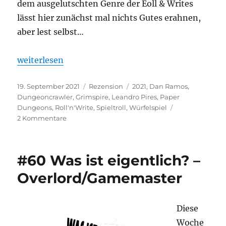
dem ausgelutschten Genre der Eoll & Writes
lässt hier zunächst mal nichts Gutes erahnen,
aber lest selbst…
„Paper Dungeons“
weiterlesen
Veröffentlicht
Kategorien
Schlagwörter
19. September 2021
Rezension
2021
,
Dan Ramos
,
am
Dungeoncrawler
,
Grimspire
,
Leandro Pires
,
Paper
Dungeons
,
Roll'n'Write
,
Spieltroll
,
Würfelspiel
zu
2 Kommentare
Paper
Dungeons
#60 Was ist eigentlich? –
Overlord/Gamemaster
Diese
Woche