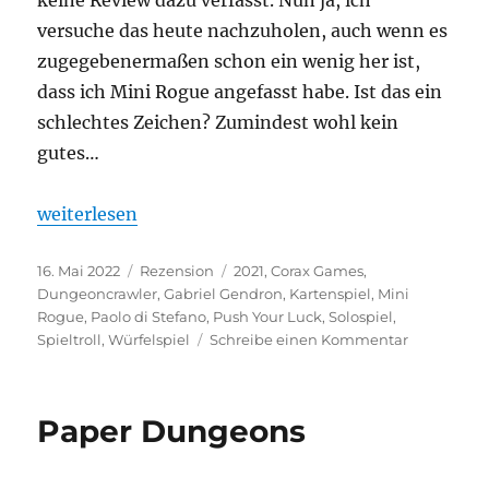
versuche das heute nachzuholen, auch wenn es
zugegebenermaßen schon ein wenig her ist,
dass ich Mini Rogue angefasst habe. Ist das ein
schlechtes Zeichen? Zumindest wohl kein
gutes…
„Mini Rogue“
weiterlesen
Veröffentlicht
Kategorien
Schlagwörter
16. Mai 2022
Rezension
2021
,
Corax Games
,
am
Dungeoncrawler
,
Gabriel Gendron
,
Kartenspiel
,
Mini
Rogue
,
Paolo di Stefano
,
Push Your Luck
,
Solospiel
,
zu
Spieltroll
,
Würfelspiel
Schreibe einen Kommentar
Mini
Rogue
Paper Dungeons