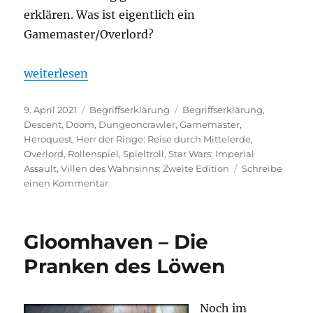
erklären. Was ist eigentlich ein
Gamemaster/Overlord?
„#60 Was ist eigentlich? – Overlord/Gamemaster“
weiterlesen
Veröffentlicht
Kategorien
Schlagwörter
9. April 2021
Begriffserklärung
Begriffserklärung
,
am
Descent
,
Doom
,
Dungeoncrawler
,
Gamemaster
,
Heroquest
,
Herr der Ringe: Reise durch Mittelerde
,
Overlord
,
Rollenspiel
,
Spieltroll
,
Star Wars: Imperial
Assault
,
Villen des Wahnsinns: Zweite Edition
Schreibe
zu
einen Kommentar
#60
Was
ist
Gloomhaven – Die
eigentlich?
–
Pranken des Löwen
Overlord/Gamemaster
Noch im