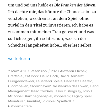
um und bei uns heißt es
Die Pranken des Löwen
.
Ich dachte mir, das könnte die Chance sein, zu
verstehen, was dran ist an dem Spiel, ohne
zuviel in den Titel zu investieren. Ich habe es
zusammen mit meiner Frau getestet und was
soll ich sagen, ihr seht schon, was ich der
Schachtel angeheftet habe… aber lest selbst.
„Gloomhaven – Die Pranken des Löwen“
weiterlesen
Veröffentlicht
Kategorien
Schlagwörter
7. März 2021
Rezension
2020
,
Alexandr Elichev
,
am
Brettspiel
,
Cat Bock
,
David Bock
,
David Demaret
,
Dungeoncrawler
,
Feuerland Spiele
,
Francesca Baerald
,
Gloomhaven
,
Gloomhaven: Die Pranken des Löwen
,
Hand
Management
,
Isaac Childres
,
Jason D. Kingsley
,
Josh T.
McDowell
,
Kampagnenspiel
,
Kooperativ
,
Legacy Spiel
,
Miniaturen
,
Prädikat
,
Solospiel
,
Spieltroll
zu
6 Kommentare