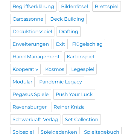
Begriffserklärung
Bilderrätsel
Brettspiel
Carcassonne
Deck Building
Deduktionsspiel
Drafting
Erweiterungen
Exit
Flügelschlag
Hand Management
Kartenspiel
Kooperativ
Kosmos
Legespiel
Modular
Pandemic Legacy
Pegasus Spiele
Push Your Luck
Ravensburger
Reiner Knizia
Schwerkraft-Verlag
Set Collection
Solospiel
Spielgedanken
Spieltagebuch