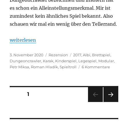
es schon ein Alleinstellungsmerkmal. Mir ist
zumindest kein ähnliches Spiel bekannt. Also
schauen wir mal ein wenig über den Tellerrand.
„Karak“
weiterlesen
Veröffentlicht
Kategorien
Schlagwörter
3. November 2020
Rezension
2017
,
Albi
,
Brettspiel
,
am
Dungeoncrawler
,
Karak
,
Kinderspiel
,
Legespiel
,
Modular
,
zu
Petr Miksa
,
Roman Hladík
,
Spieltroll
6 Kommentare
Karak
Seitennummerierung
SEITE
1
NÄC
der
HSTE
SEIT
Beiträge
E