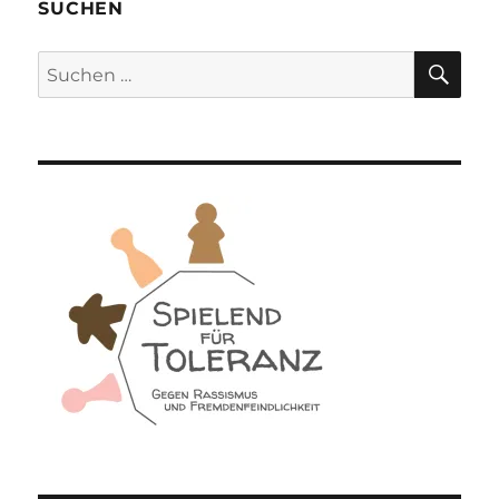
SUCHEN
SU
Suchen
nach: