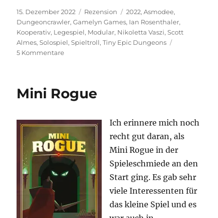
Veröffentlicht
Kategorien
Schlagwörter
15. Dezember 2022
Rezension
2022
,
Asmodee
,
am
Dungeoncrawler
,
Gamelyn Games
,
Ian Rosenthaler
,
Kooperativ
,
Legespiel
,
Modular
,
Nikoletta Vaszi
,
Scott
Almes
,
Solospiel
,
Spieltroll
,
Tiny Epic Dungeons
zu
5 Kommentare
Tiny
Epic
Dungeons
Mini Rogue
–
Dungeoncrawler
oder
Ich erinnere mich noch
Puzzlespiel?
recht gut daran, als
Mini Rogue in der
Spieleschmiede an den
Start ging. Es gab sehr
viele Interessenten für
das kleine Spiel und es
war auch in