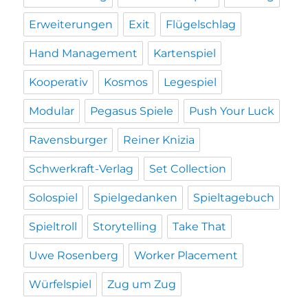
Erweiterungen
Exit
Flügelschlag
Hand Management
Kartenspiel
Kooperativ
Kosmos
Legespiel
Modular
Pegasus Spiele
Push Your Luck
Ravensburger
Reiner Knizia
Schwerkraft-Verlag
Set Collection
Solospiel
Spielgedanken
Spieltagebuch
Spieltroll
Storytelling
Take That
Uwe Rosenberg
Worker Placement
Würfelspiel
Zug um Zug