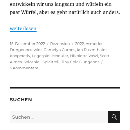
entwickeln wir uns langsam und würfeln ein
paar Würfel, aber es geht natürlich auch anders.
„Tiny Epic Dungeons – Dungeoncrawler oder Puzzle
weiterlesen
Veröffentlicht
Kategorien
Schlagwörter
15. Dezember 2022
Rezension
2022
,
Asmodee
,
am
Dungeoncrawler
,
Gamelyn Games
,
Ian Rosenthaler
,
Kooperativ
,
Legespiel
,
Modular
,
Nikoletta Vaszi
,
Scott
Almes
,
Solospiel
,
Spieltroll
,
Tiny Epic Dungeons
zu
5 Kommentare
Tiny
Epic
Dungeons
–
Dungeoncrawler
SUCHEN
oder
Puzzlespiel?
SU
Suchen
nach: