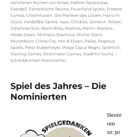
verlorenen Ruinen von Arnak
,
Edition Spielwiese
,
Everdell
,
Fantastische Reiche
,
Feuerland Spiele
,
Frosted
Games
,
Gloomhaven: Die Pranken des Löwen
,
Hans im
Glück
,
HeidelBär Spiele
,
Isaac Childres
,
James A. Wilson
,
Johannes Sich
,
Kevin Riley
,
Kosmos
,
Martin Wallace
,
Messe Essen
,
Michaela Stachova
,
Michal Stach
,
MicroMacro: Crime City
,
Mín & Elwen
,
Paleo
,
Pegasus
Spiele
,
Peter Rustemeyer
,
Praga Caput Regni
,
Spieltroll
,
Starling Games
,
Strohmann Games
,
Vladimír Suchý
zu
Schreibe einen Kommentar
Deutscher
Spielepreis
2021
Spiel des Jahres – Die
Nominierten
Heute
um
10:30