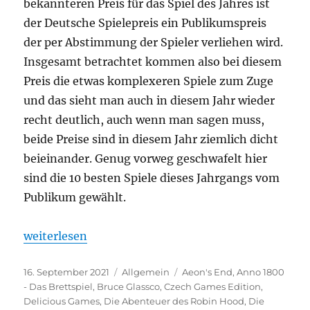
bekannteren Preis für das Spiel des Jahres ist
der Deutsche Spielepreis ein Publikumspreis
der per Abstimmung der Spieler verliehen wird.
Insgesamt betrachtet kommen also bei diesem
Preis die etwas komplexeren Spiele zum Zuge
und das sieht man auch in diesem Jahr wieder
recht deutlich, auch wenn man sagen muss,
beide Preise sind in diesem Jahr ziemlich dicht
beieinander. Genug vorweg geschwafelt hier
sind die 10 besten Spiele dieses Jahrgangs vom
Publikum gewählt.
„Deutscher Spielepreis 2021“
weiterlesen
Veröffentlicht
Kategorien
Schlagwörter
16. September 2021
Allgemein
Aeon's End
,
Anno 1800
am
- Das Brettspiel
,
Bruce Glassco
,
Czech Games Edition
,
Delicious Games
,
Die Abenteuer des Robin Hood
,
Die