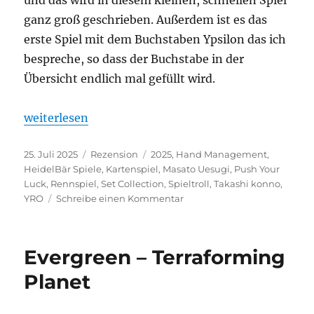
ganz groß geschrieben. Außerdem ist es das
erste Spiel mit dem Buchstaben Ypsilon das ich
bespreche, so dass der Buchstabe in der
Übersicht endlich mal gefüllt wird.
„YRO – Manga Symbiose“
weiterlesen
Veröffentlicht
Kategorien
Schlagwörter
25. Juli 2025
Rezension
2025
,
Hand Management
,
am
HeidelBär Spiele
,
Kartenspiel
,
Masato Uesugi
,
Push Your
Luck
,
Rennspiel
,
Set Collection
,
Spieltroll
,
Takashi konno
,
zu
YRO
Schreibe einen Kommentar
YRO
–
Manga
Evergreen – Terraforming
Symbiose
Planet