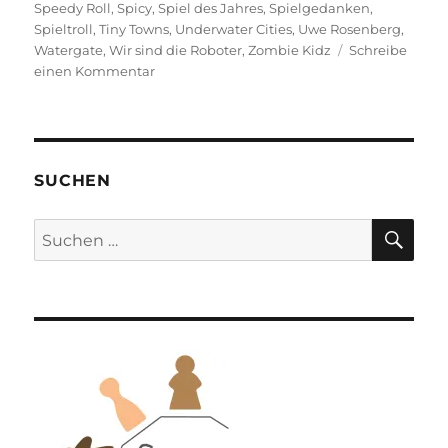
Speedy Roll
,
Spicy
,
Spiel des Jahres
,
Spielgedanken
,
Spieltroll
,
Tiny Towns
,
Underwater Cities
,
Uwe Rosenberg
,
Watergate
,
Wir sind die Roboter
,
Zombie Kidz
Schreibe
zu
einen Kommentar
Spiel
des
Jahres
–
Die
SUCHEN
Nominierten
SU
Suchen
nach: