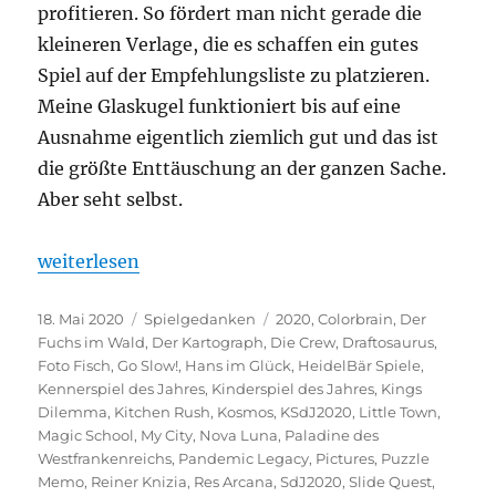
profitieren. So fördert man nicht gerade die
kleineren Verlage, die es schaffen ein gutes
Spiel auf der Empfehlungsliste zu platzieren.
Meine Glaskugel funktioniert bis auf eine
Ausnahme eigentlich ziemlich gut und das ist
die größte Enttäuschung an der ganzen Sache.
Aber seht selbst.
„Spiel des Jahres – Die Nominierten“
weiterlesen
Veröffentlicht
Kategorien
Schlagwörter
18. Mai 2020
Spielgedanken
2020
,
Colorbrain
,
Der
am
Fuchs im Wald
,
Der Kartograph
,
Die Crew
,
Draftosaurus
,
Foto Fisch
,
Go Slow!
,
Hans im Glück
,
HeidelBär Spiele
,
Kennerspiel des Jahres
,
Kinderspiel des Jahres
,
Kings
Dilemma
,
Kitchen Rush
,
Kosmos
,
KSdJ2020
,
Little Town
,
Magic School
,
My City
,
Nova Luna
,
Paladine des
Westfrankenreichs
,
Pandemic Legacy
,
Pictures
,
Puzzle
Memo
,
Reiner Knizia
,
Res Arcana
,
SdJ2020
,
Slide Quest
,