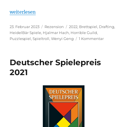
„Evergreen – Terraforming Planet“
weiterlesen
Veröffentlicht
Kategorien
Schlagwörter
23. Februar 2023
Rezension
2022
,
Brettspiel
,
Drafting
,
am
HeidelBär Spiele
,
Hjalmar Hach
,
Horrible Guild
,
zu
Puzzlespiel
,
Spieltroll
,
Wenyi Geng
1 Kommentar
Evergreen
–
Terraformin
Deutscher Spielepreis
Planet
2021