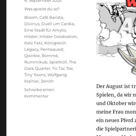
Veröffentlicht
4. September 2025
am
Kategorien
Was spielst du so?
Schlagwörter
Bloom
,
Café Barista
,
Divinus
,
Duell um Cardia
,
Eine Stadt für Amytis
,
Hitster
,
Hitster Celebration
,
Katz Fatz
,
Königreich
Legacy
,
Pentaquest
,
Qwirkle
,
Rommé
,
Rummikub
,
Spieltroll
,
The
Dark Quarter
,
Tic Tac Toe
,
Tiny Towns
,
Wolfgang
Kramer
,
Zenith
Der August ist t
Schreibe einen
Spielen, da wir 
zu
Kommentar
Was
und Oktober wird
spielst
meine Frau mome
du
ein neues Pferd 
so?
–
die Spielpartner
August