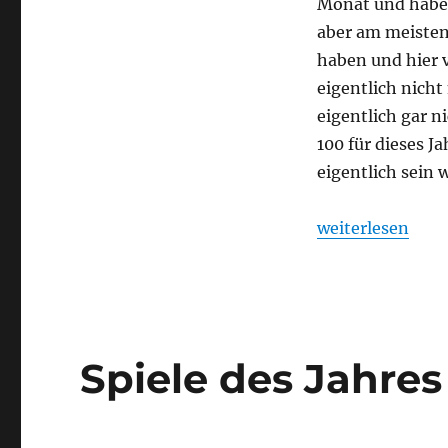
Monat und haben
2025
aber am meisten 
haben und hier 
eigentlich nicht
eigentlich gar n
100 für dieses Ja
eigentlich sein w
„Was spielst du
weiterlesen
Spiele des Jahres