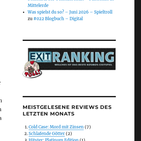
Mittelerde
Was spielst du so? – Juni 2026 – Spieltroll
zu
#022 Blogbuch – Digital
r
n
MEISTGELESENE REVIEWS DES
n
LETZTEN MONATS
a
Cold Case: Mord mit Zinsen
(7)
Schlafende Götter
(2)
Hitster: Platinum Edition
(1)