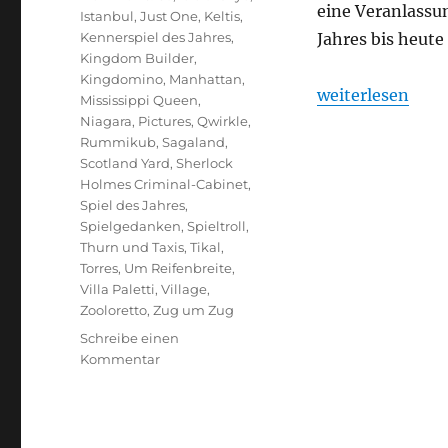
eine Veranlassun
Istanbul
,
Just One
,
Keltis
,
Kennerspiel des Jahres
,
Jahres bis heute
Kingdom Builder
,
Kingdomino
,
Manhattan
,
„Spiele des Jahr
weiterlesen
Mississippi Queen
,
Niagara
,
Pictures
,
Qwirkle
,
Rummikub
,
Sagaland
,
Scotland Yard
,
Sherlock
Holmes Criminal-Cabinet
,
Spiel des Jahres
,
Spielgedanken
,
Spieltroll
,
Thurn und Taxis
,
Tikal
,
Torres
,
Um Reifenbreite
,
Villa Paletti
,
Village
,
Zooloretto
,
Zug um Zug
Schreibe einen
zu
Kommentar
Spiele
des
Jahres
–