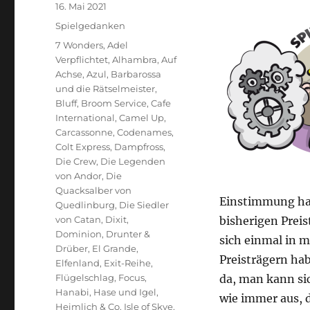
Veröffentlicht
16. Mai 2021
am
Kategorien
Spielgedanken
Schlagwörter
7 Wonders
,
Adel
Verpflichtet
,
Alhambra
,
Auf
Achse
,
Azul
,
Barbarossa
und die Rätselmeister
,
Bluff
,
Broom Service
,
Cafe
International
,
Camel Up
,
Carcassonne
,
Codenames
,
Colt Express
,
Dampfross
,
Die Crew
,
Die Legenden
von Andor
,
Die
Quacksalber von
Einstimmung habe
Quedlinburg
,
Die Siedler
von Catan
,
Dixit
,
bisherigen Preis
Dominion
,
Drunter &
sich einmal in m
Drüber
,
El Grande
,
Preisträgern hab
Elfenland
,
Exit-Reihe
,
Flügelschlag
,
Focus
,
da, man kann sic
Hanabi
,
Hase und Igel
,
wie immer aus, d
Heimlich & Co
,
Isle of Skye
,