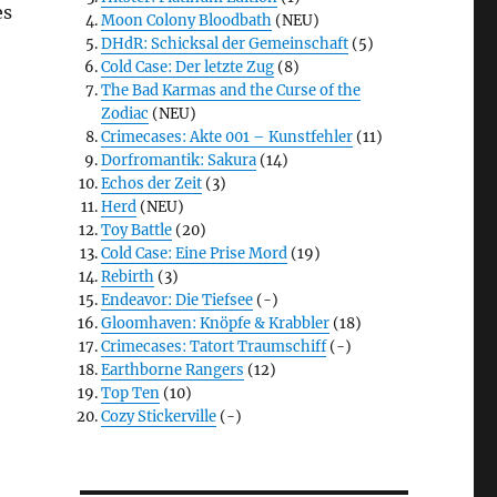
es
Moon Colony Bloodbath
(NEU)
DHdR: Schicksal der Gemeinschaft
(5)
Cold Case: Der letzte Zug
(8)
The Bad Karmas and the Curse of the
Zodiac
(NEU)
Crimecases: Akte 001 – Kunstfehler
(11)
Dorfromantik: Sakura
(14)
Echos der Zeit
(3)
Herd
(NEU)
Toy Battle
(20)
Cold Case: Eine Prise Mord
(19)
Rebirth
(3)
Endeavor: Die Tiefsee
(-)
Gloomhaven: Knöpfe & Krabbler
(18)
Crimecases: Tatort Traumschiff
(-)
Earthborne Rangers
(12)
Top Ten
(10)
Cozy Stickerville
(-)