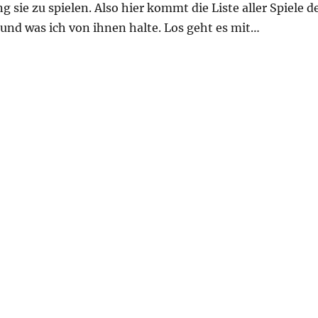
g sie zu spielen. Also hier kommt die Liste aller Spiele d
 und was ich von ihnen halte. Los geht es mit…
es – Ein Überblick“