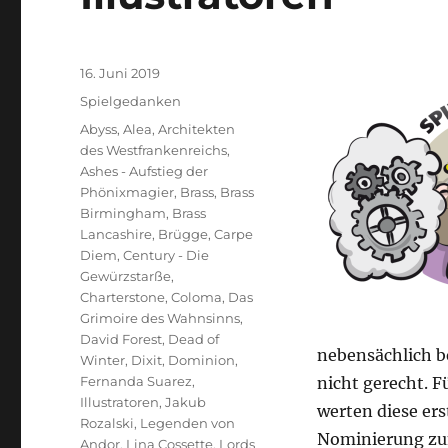
Veröffentlicht
16. Juni 2019
am
Kategorien
Spielgedanken
Schlagwörter
Abyss
,
Alea
,
Architekten
des Westfrankenreichs
,
Ashes - Aufstieg der
Phönixmagier
,
Brass
,
Brass
Birmingham
,
Brass
Lancashire
,
Brügge
,
Carpe
Diem
,
Century - Die
Gewürzstarße
,
Charterstone
,
Coloma
,
Das
Grimoire des Wahnsinns
,
David Forest
,
Dead of
nebensächlich be
Winter
,
Dixit
,
Dominion
,
Fernanda Suarez
,
nicht gerecht. F
Illustratoren
,
Jakub
werten diese ers
Rozalski
,
Legenden von
Nominierung zum
Andor
,
Lina Cossette
,
Lords