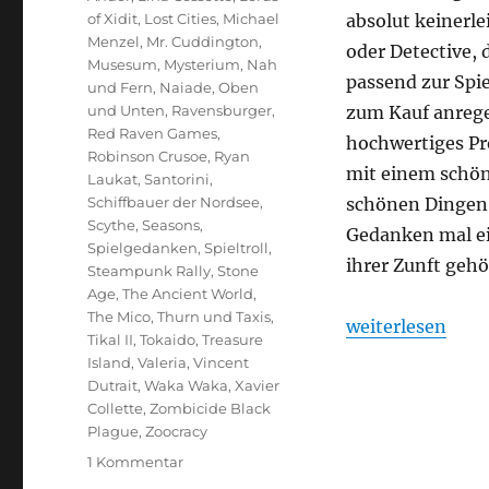
of Xidit
,
Lost Cities
,
Michael
absolut keinerle
Menzel
,
Mr. Cuddington
,
oder Detective, 
Musesum
,
Mysterium
,
Nah
passend zur Spi
und Fern
,
Naiade
,
Oben
und Unten
,
Ravensburger
,
zum Kauf anrege
Red Raven Games
,
hochwertiges Pr
Robinson Crusoe
,
Ryan
mit einem schön
Laukat
,
Santorini
,
Schiffbauer der Nordsee
,
schönen Dingen 
Scythe
,
Seasons
,
Gedanken mal ein
Spielgedanken
,
Spieltroll
,
ihrer Zunft geh
Steampunk Rally
,
Stone
Age
,
The Ancient World
,
The Mico
,
Thurn und Taxis
,
„Die heimlichen 
weiterlesen
Tikal II
,
Tokaido
,
Treasure
Island
,
Valeria
,
Vincent
Dutrait
,
Waka Waka
,
Xavier
Collette
,
Zombicide Black
Plague
,
Zoocracy
zu
1 Kommentar
Die