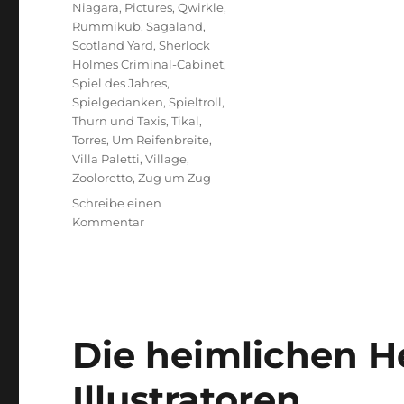
Niagara
,
Pictures
,
Qwirkle
,
Rummikub
,
Sagaland
,
Scotland Yard
,
Sherlock
Holmes Criminal-Cabinet
,
Spiel des Jahres
,
Spielgedanken
,
Spieltroll
,
Thurn und Taxis
,
Tikal
,
Torres
,
Um Reifenbreite
,
Villa Paletti
,
Village
,
Zooloretto
,
Zug um Zug
Schreibe einen
zu
Kommentar
Spiele
des
Jahres
–
Ein
Überblick
Die heimlichen He
Illustratoren