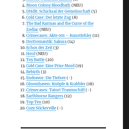
Moon Colony Bloodbath
(NEU)
DHdR: Schicksal der Gemeinschaft
(5)
Cold Case: Der letzte Zug
(8)
The Bad Karmas and the Curse of the
Zodiac
(NEU)
Crimecases: Akte 001 – Kunstfehler
(11)
Dorfromantik: Sakura
(14)
Echos der Zeit
(3)
Herd
(NEU)
Toy Battle
(20)
Cold Case: Eine Prise Mord
(19)
Rebirth
(3)
Endeavor: Die Tiefsee
(-)
Gloomhaven: Knöpfe & Krabbler
(18)
Crimecases: Tatort Traumschiff
(-)
Earthborne Rangers
(12)
Top Ten
(10)
Cozy Stickerville
(-)