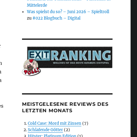
Mittelerde
Was spielst du so? – Juni 2026 – Spieltroll
zu
#022 Blogbuch – Digital
r
n
n
a
MEISTGELESENE REVIEWS DES
es
LETZTEN MONATS
Cold Case: Mord mit Zinsen
(7)
Schlafende Götter
(2)
Hitster: Platinum Edition
(1)