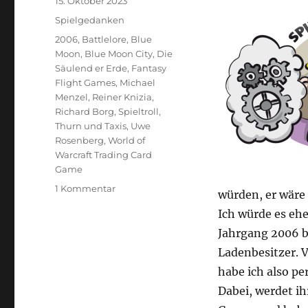
Veröffentlicht
15. Oktober 2023
am
Kategorien
Spielgedanken
Schlagwörter
2006
,
Battlelore
,
Blue
Moon
,
Blue Moon City
,
Die
Säulend er Erde
,
Fantasy
Flight Games
,
Michael
Menzel
,
Reiner Knizia
,
Richard Borg
,
Spieltroll
,
Thurn und Taxis
,
Uwe
Rosenberg
,
World of
Warcraft Trading Card
Game
zu
1 Kommentar
würden, er wäre 
Projekt:
Ich würde es eh
Die
perfekte
Jahrgang 2006 be
Sammlung
Ladenbesitzer. V
–
habe ich also pe
2006
Dabei, werdet ih