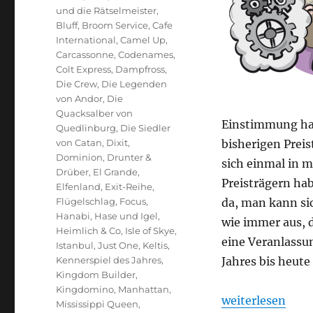
und die Rätselmeister
,
Bluff
,
Broom Service
,
Cafe
International
,
Camel Up
,
Carcassonne
,
Codenames
,
Colt Express
,
Dampfross
,
Die Crew
,
Die Legenden
von Andor
,
Die
Quacksalber von
Einstimmung habe
Quedlinburg
,
Die Siedler
von Catan
,
Dixit
,
bisherigen Preis
Dominion
,
Drunter &
sich einmal in m
Drüber
,
El Grande
,
Preisträgern hab
Elfenland
,
Exit-Reihe
,
Flügelschlag
,
Focus
,
da, man kann sic
Hanabi
,
Hase und Igel
,
wie immer aus, d
Heimlich & Co
,
Isle of Skye
,
eine Veranlassun
Istanbul
,
Just One
,
Keltis
,
Kennerspiel des Jahres
,
Jahres bis heute
Kingdom Builder
,
Kingdomino
,
Manhattan
,
„Spiele des Jahr
weiterlesen
Mississippi Queen
,