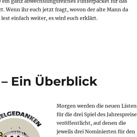
 ein ganz abwechslungsreiches Fünferpacket für das
t. Wenn ihr euch jetzt fragt, wovon der alte Mann da
 lest einfach weiter, es wird euch erklärt.
erfekte Sammlung – 2006“
 – Ein Überblick
Morgen werden die neuen Listen
für die drei Spiel des Jahrespreise
veröffentlicht, auf denen die
jeweils drei Nominierten für den