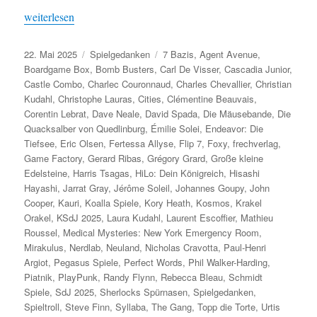
„Spiel des Jahres 2025 – Die Nominierungen“
weiterlesen
Veröffentlicht
Kategorien
Schlagwörter
22. Mai 2025
Spielgedanken
7 Bazis
,
Agent Avenue
,
am
Boardgame Box
,
Bomb Busters
,
Carl De Visser
,
Cascadia Junior
,
Castle Combo
,
Charlec Couronnaud
,
Charles Chevallier
,
Christian
Kudahl
,
Christophe Lauras
,
Cities
,
Clémentine Beauvais
,
Corentin Lebrat
,
Dave Neale
,
David Spada
,
Die Mäusebande
,
Die
Quacksalber von Quedlinburg
,
Émilie Solei
,
Endeavor: Die
Tiefsee
,
Eric Olsen
,
Fertessa Allyse
,
Flip 7
,
Foxy
,
frechverlag
,
Game Factory
,
Gerard Ribas
,
Grégory Grard
,
Große kleine
Edelsteine
,
Harris Tsagas
,
HiLo: Dein Königreich
,
Hisashi
Hayashi
,
Jarrat Gray
,
Jérôme Soleil
,
Johannes Goupy
,
John
Cooper
,
Kauri
,
Koalla Spiele
,
Kory Heath
,
Kosmos
,
Krakel
Orakel
,
KSdJ 2025
,
Laura Kudahl
,
Laurent Escoffier
,
Mathieu
Roussel
,
Medical Mysteries: New York Emergency Room
,
Mirakulus
,
Nerdlab
,
Neuland
,
Nicholas Cravotta
,
Paul-Henri
Argiot
,
Pegasus Spiele
,
Perfect Words
,
Phil Walker-Harding
,
Piatnik
,
PlayPunk
,
Randy Flynn
,
Rebecca Bleau
,
Schmidt
Spiele
,
SdJ 2025
,
Sherlocks Spürnasen
,
Spielgedanken
,
Spieltroll
,
Steve Finn
,
Syllaba
,
The Gang
,
Topp die Torte
,
Urtis