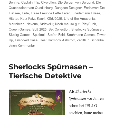
am
Bonfire
,
Captain Flip
,
Civolution
,
Die Burgen von Burgund
,
Die
Quacksalber von Quedlinburg
,
Dungeon Designer
,
Endeavor: Die
Tiefsee
,
Erde
,
Fiese Freunde Fette Feten
,
Friedemann Friese
,
Hitster
,
Katz Fatz
,
Kauri
,
KSdJ2025
,
Life of the Amazonia
,
Marrakesh
,
Navoria
,
Nidavellir
,
Noch mal so gut
,
PlayPunk
,
Queen Games
,
SdJ 2025
,
Set Collection
,
Sherlocks Spürnasen
,
Skellig Games
,
Spieltroll
,
Stefan Feld
,
Strohmann Games
,
Tower
Up
,
Unsolved Case Files: Harmony Ashcroft
,
Zenith
Schreibe
zu
einen Kommentar
Was
spielst
du
Sherlocks Spürnasen –
so?
–
Tierische Detektive
Juni
2025
Als
Sherlocks
Spürnasen
vor Jahren
schon bei IELLO
erschien, hatte meine