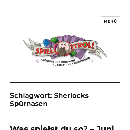
MENÜ
Spieltroll
Schlagwort:
Sherlocks
Spürnasen
Was spielst du so? – Juni