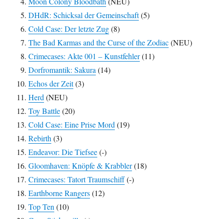
Moon Colony Bloodbath
(NEU)
DHdR: Schicksal der Gemeinschaft
(5)
Cold Case: Der letzte Zug
(8)
The Bad Karmas and the Curse of the Zodiac
(NEU)
Crimecases: Akte 001 – Kunstfehler
(11)
Dorfromantik: Sakura
(14)
Echos der Zeit
(3)
Herd
(NEU)
Toy Battle
(20)
Cold Case: Eine Prise Mord
(19)
Rebirth
(3)
Endeavor: Die Tiefsee
(-)
Gloomhaven: Knöpfe & Krabbler
(18)
Crimecases: Tatort Traumschiff
(-)
Earthborne Rangers
(12)
Top Ten
(10)