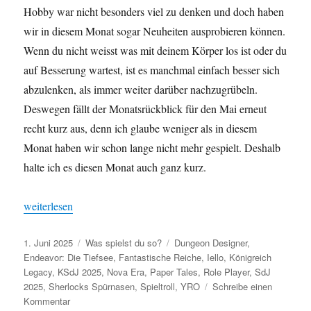
Hobby war nicht besonders viel zu denken und doch haben
wir in diesem Monat sogar Neuheiten ausprobieren können.
Wenn du nicht weisst was mit deinem Körper los ist oder du
auf Besserung wartest, ist es manchmal einfach besser sich
abzulenken, als immer weiter darüber nachzugrübeln.
Deswegen fällt der Monatsrückblick für den Mai erneut
recht kurz aus, denn ich glaube weniger als in diesem
Monat haben wir schon lange nicht mehr gespielt. Deshalb
halte ich es diesen Monat auch ganz kurz.
„Was spielst du so? – Mai 2025“
weiterlesen
Veröffentlicht
Kategorien
Schlagwörter
1. Juni 2025
Was spielst du so?
Dungeon Designer
,
am
Endeavor: Die Tiefsee
,
Fantastische Reiche
,
Iello
,
Königreich
Legacy
,
KSdJ 2025
,
Nova Era
,
Paper Tales
,
Role Player
,
SdJ
2025
,
Sherlocks Spürnasen
,
Spieltroll
,
YRO
Schreibe einen
zu
Kommentar