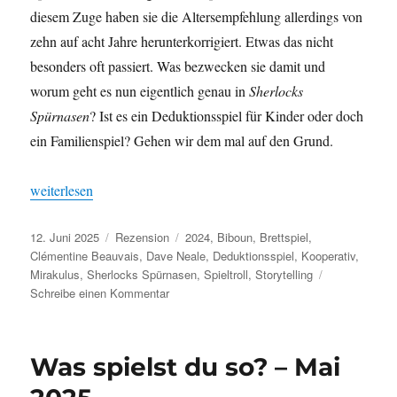
diesem Zuge haben sie die Altersempfehlung allerdings von
zehn auf acht Jahre herunterkorrigiert. Etwas das nicht
besonders oft passiert. Was bezwecken sie damit und
worum geht es nun eigentlich genau in
Sherlocks
Spürnasen
? Ist es ein Deduktionsspiel für Kinder oder doch
ein Familienspiel? Gehen wir dem mal auf den Grund.
„Sherlocks Spürnasen – Tierische Detektive“
weiterlesen
Veröffentlicht
Kategorien
Schlagwörter
12. Juni 2025
Rezension
2024
,
Biboun
,
Brettspiel
,
am
Clémentine Beauvais
,
Dave Neale
,
Deduktionsspiel
,
Kooperativ
,
Mirakulus
,
Sherlocks Spürnasen
,
Spieltroll
,
Storytelling
zu
Schreibe einen Kommentar
Sherlocks
Spürnasen
–
Was spielst du so? – Mai
Tierische
Detektive