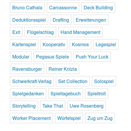
Bruno Cathala
Carcassonne
Deck Building
Deduktionsspiel
Drafting
Erweiterungen
Exit
Flügelschlag
Hand Management
Kartenspiel
Kooperativ
Kosmos
Legespiel
Modular
Pegasus Spiele
Push Your Luck
Ravensburger
Reiner Knizia
Schwerkraft-Verlag
Set Collection
Solospiel
Spielgedanken
Spieltagebuch
Spieltroll
Storytelling
Take That
Uwe Rosenberg
Worker Placement
Würfelspiel
Zug um Zug