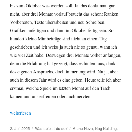
bis zum Oktober was werden soll. Ja, das denkt man gar
nicht, aber drei Monate vorlauf braucht das schon: Ranken,
Vorbereiten, Texte überarbeiten und neu Schreiben.
Grafiken anfertigen und dann im Oktober fertig sein. So
hundert kleine Minibeiträge sind nicht an einem Tag
geschrieben und ich weiss ja auch nie so genau, wann ich
wie viel Zeit habe. Deswegen drei Monate vorher anfangen,
denn die Erfahrung hat gezeigt, dass es hinten raus, dank
des eigenen Anspruchs, doch immer eng wird. Na ja, aber
auch in diesem Jahr wird es eine geben. Heute teile ich aber
erstmal, welche Spiele im letzten Monat auf den Tisch
kamen und uns erfreuten oder auch nervten.
„Was spielst du so? – Juni 2025“
weiterlesen
Veröffentlicht
Kategorien
Schlagwörter
2. Juli 2025
Was spielst du so?
Arche Nova
,
Bag Building
,