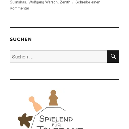
Šulinskas
,
Wolfgang Warsch
,
Zenith
Schreibe einen
zu
Kommentar
Spiel
des
Jahres
2025
–
SUCHEN
Die
Nominierungen
SU
Suchen
nach: