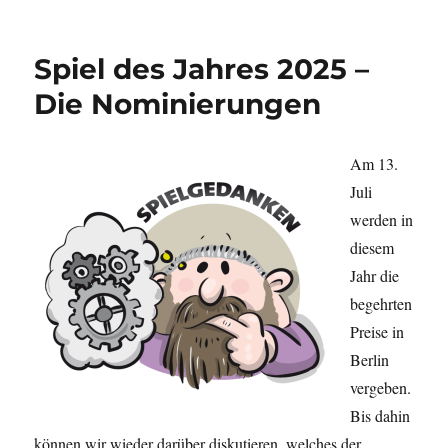
Was
spielst
du
Spiel des Jahres 2025 –
so?
–
Die Nominierungen
Mai
2025
Am 13.
Juli
werden in
diesem
Jahr die
begehrten
Preise in
Berlin
vergeben.
Bis dahin
können wir wieder darüber diskutieren, welches der