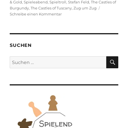
& Gold
,
Spieleabend
,
Spieltroll
,
Stefan Feld
,
The Castles of
Burgundy
,
The Castles of Tuscany
,
Zug um Zug
zu
Schreibe einen Kommentar
Spieleabend
#18
–
The
Castles
SUCHEN
of
Punktesalat
SU
Suchen
nach: