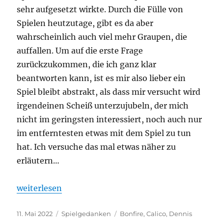
sehr aufgesetzt wirkte. Durch die Fülle von
Spielen heutzutage, gibt es da aber
wahrscheinlich auch viel mehr Graupen, die
auffallen. Um auf die erste Frage
zurückzukommen, die ich ganz klar
beantworten kann, ist es mir also lieber ein
Spiel bleibt abstrakt, als dass mir versucht wird
irgendeinen Scheiß unterzujubeln, der mich
nicht im geringsten interessiert, noch auch nur
im entferntesten etwas mit dem Spiel zu tun
hat. Ich versuche das mal etwas näher zu
erläutern…
„Hört auf mir S*#$§ße zu erzählen – Themen in Br
weiterlesen
Veröffentlicht
Kategorien
Schlagwörter
11. Mai 2022
Spielgedanken
Bonfire
,
Calico
,
Dennis