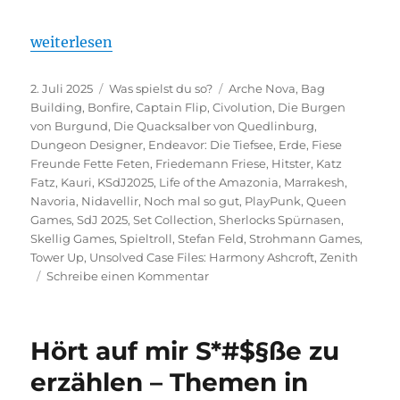
„Was spielst du so? – Juni 2025“
weiterlesen
Veröffentlicht
Kategorien
Schlagwörter
2. Juli 2025
Was spielst du so?
Arche Nova
,
Bag
am
Building
,
Bonfire
,
Captain Flip
,
Civolution
,
Die Burgen
von Burgund
,
Die Quacksalber von Quedlinburg
,
Dungeon Designer
,
Endeavor: Die Tiefsee
,
Erde
,
Fiese
Freunde Fette Feten
,
Friedemann Friese
,
Hitster
,
Katz
Fatz
,
Kauri
,
KSdJ2025
,
Life of the Amazonia
,
Marrakesh
,
Navoria
,
Nidavellir
,
Noch mal so gut
,
PlayPunk
,
Queen
Games
,
SdJ 2025
,
Set Collection
,
Sherlocks Spürnasen
,
Skellig Games
,
Spieltroll
,
Stefan Feld
,
Strohmann Games
,
Tower Up
,
Unsolved Case Files: Harmony Ashcroft
,
Zenith
zu
Schreibe einen Kommentar
Was
spielst
du
Hört auf mir S*#$§ße zu
so?
–
erzählen – Themen in
Juni