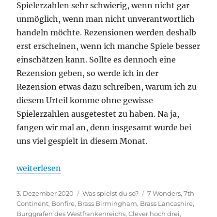
Spielerzahlen sehr schwierig, wenn nicht gar
unmöglich, wenn man nicht unverantwortlich
handeln möchte. Rezensionen werden deshalb
erst erscheinen, wenn ich manche Spiele besser
einschätzen kann. Sollte es dennoch eine
Rezension geben, so werde ich in der
Rezension etwas dazu schreiben, warum ich zu
diesem Urteil komme ohne gewisse
Spielerzahlen ausgetestet zu haben. Na ja,
fangen wir mal an, denn insgesamt wurde bei
uns viel gespielt in diesem Monat.
„Was spielst du so? – November 2020“
weiterlesen
Veröffentlicht
Kategorien
Schlagwörter
3. Dezember 2020
Was spielst du so?
7 Wonders
,
7th
am
Continent
,
Bonfire
,
Brass Birmingham
,
Brass Lancashire
,
Burggrafen des Westfrankenreichs
,
Clever hoch drei
,