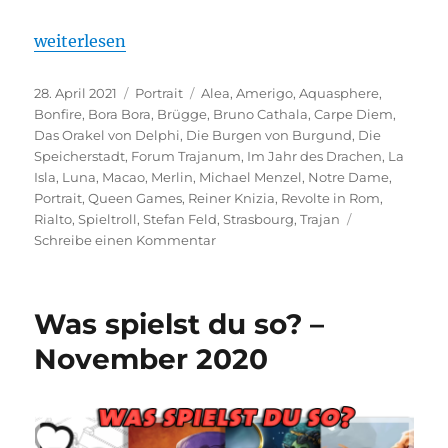
„Portrait – Stefan Feld“
weiterlesen
Veröffentlicht
Kategorien
Schlagwörter
28. April 2021
Portrait
Alea
,
Amerigo
,
Aquasphere
,
am
Bonfire
,
Bora Bora
,
Brügge
,
Bruno Cathala
,
Carpe Diem
,
Das Orakel von Delphi
,
Die Burgen von Burgund
,
Die
Speicherstadt
,
Forum Trajanum
,
Im Jahr des Drachen
,
La
Isla
,
Luna
,
Macao
,
Merlin
,
Michael Menzel
,
Notre Dame
,
Portrait
,
Queen Games
,
Reiner Knizia
,
Revolte in Rom
,
Rialto
,
Spieltroll
,
Stefan Feld
,
Strasbourg
,
Trajan
zu
Schreibe einen Kommentar
Portrait
–
Stefan
Was spielst du so? –
Feld
November 2020