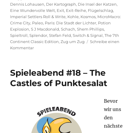
Dennis Lohausen
,
Der Kartograph
,
Die Insel der Katzen
,
Eine Wundervolle Welt
,
Exit
,
Exit-Reihe
,
Flügelschlag
,
Imperial Settlers Roll & Write
,
Kohle
,
Kosmos
,
MicroMacro:
Crime City
,
Paleo
,
Paris: Die Stadt der Lichter
,
Potion
Explosion
,
S J Macdonald
,
Schach
,
Shem Phillips
,
Spieltroll
,
Splendor
,
Stefan Feld
,
Switch & Signal
,
The 7th
Continent Classic Edition
,
Zug um Zug
Schreibe einen
zu
Kommentar
Was
spielst
du
Spieleabend #18 – The
so?
–
Castles of Punktesalat
November
2020
Bevor
wir uns
den
nächste