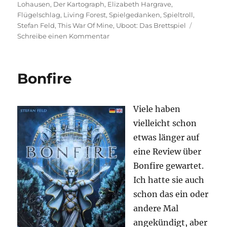
am
Lohausen
,
Der Kartograph
,
Elizabeth Hargrave
,
Flügelschlag
,
Living Forest
,
Spielgedanken
,
Spieltroll
,
Stefan Feld
,
This War Of Mine
,
Uboot: Das Brettspiel
zu
Schreibe einen Kommentar
Hört
auf
mir
Bonfire
S*#$§ße
zu
erzählen
Viele haben
–
Themen
vielleicht schon
in
etwas länger auf
Brettspielen
eine Review über
Bonfire gewartet.
Ich hatte sie auch
schon das ein oder
andere Mal
angekündigt, aber