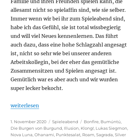
Familie und ihren Freunden spielen kann, die
allesamt nicht so spielaffin sind, wie sie selber.
Immer wenn wir bei ihr zum Spieleabend sind,
habe ich das Gefühl, sie ist total wissbegierig
und will viel Neues kennenlernen. Das führt
auch dazu, dass eine hohe Schlagzahl angesagt
ist, nicht so sehr wie bei unserer anderen
Arbeitskollegin, bei der eher das gemütliche
Zusammensitzen und Spielen angesagt ist.
Gemütlich war es aber auch und wir wurden
super lecker bekocht.
„Spieleabend #18 – The Castles of Punktesalat“
weiterlesen
Veröffentlicht
Kategorien
Schlagwörter
1. November 2020
Spieleabend
Bonfire
,
Bumúntú
,
am
Die Burgen von Burgund
,
Illusion
,
Klong!
,
Lukas Siegmon
,
Nova Luna
,
Ohanami
,
Punktesalat
,
Roam
,
Sagrada
,
Silver