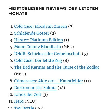
MEISTGELESENE REVIEWS DES LETZTEN
MONATS
Cold Case: Mord mit Zinsen
(7)
Schlafende Götter
(2)
Hitster: Platinum Edition
(1)
Moon Colony Bloodbath
(NEU)
DHdR: Schicksal der Gemeinschaft
(5)
Cold Case: Der letzte Zug
(8)
The Bad Karmas and the Curse of the Zodiac
(NEU)
Crimecases: Akte 001 – Kunstfehler
(11)
Dorfromantik: Sakura
(14)
Echos der Zeit
(3)
Herd
(NEU)
Toy Battle
(20)