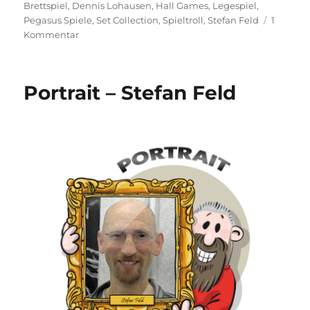
am
Brettspiel
,
Dennis Lohausen
,
Hall Games
,
Legespiel
,
Pegasus Spiele
,
Set Collection
,
Spieltroll
,
Stefan Feld
1
zu
Kommentar
Bonfire
Portrait – Stefan Feld