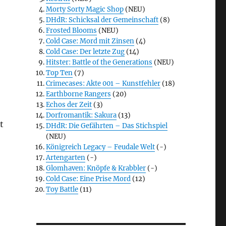
Morty Sorty Magic Shop
(NEU)
DHdR: Schicksal der Gemeinschaft
(8)
Frosted Blooms
(NEU)
Cold Case: Mord mit Zinsen
(4)
Cold Case: Der letzte Zug
(14)
Hitster: Battle of the Generations
(NEU)
Top Ten
(7)
Crimecases: Akte 001 – Kunstfehler
(18)
Earthborne Rangers
(20)
Echos der Zeit
(3)
Dorfromantik: Sakura
(13)
t
DHdR: Die Gefährten – Das Stichspiel
(NEU)
Königreich Legacy – Feudale Welt
(-)
Artengarten
(-)
Glomhaven: Knöpfe & Krabbler
(-)
Cold Case: Eine Prise Mord
(12)
Toy Battle
(11)