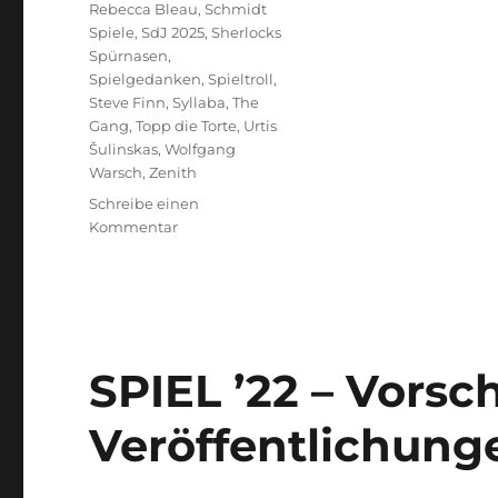
Rebecca Bleau
,
Schmidt
Spiele
,
SdJ 2025
,
Sherlocks
Spürnasen
,
Spielgedanken
,
Spieltroll
,
Steve Finn
,
Syllaba
,
The
Gang
,
Topp die Torte
,
Urtis
Šulinskas
,
Wolfgang
Warsch
,
Zenith
Schreibe einen
zu
Kommentar
Spiel
des
Jahres
2025
–
Die
SPIEL ’22 – Vorsc
Nominierungen
Veröffentlichung