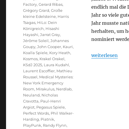
Factory
,
Gerard Ribas
,
endlich mal die
Grégory Grard
,
Große
Jahr so viele gu
kleine Edelsteine
,
Harris
Tsagas
,
HiLo: Dein
Jahr musste natü
Königreich
,
Hisashi
herhalten, um h
Hayashi
,
Jarrat Gray
,
nominiert werde
Jérôme Soleil
,
Johannes
Goupy
,
John Cooper
,
Kauri
,
Koalla Spiele
,
Kory Heath
,
„Spiel des Jahr
weiterlesen
Kosmos
,
Krakel Orakel
,
KSdJ 2025
,
Laura Kudahl
,
Laurent Escoffier
,
Mathieu
Roussel
,
Medical Mysteries:
New York Emergency
Room
,
Mirakulus
,
Nerdlab
,
Neuland
,
Nicholas
Cravotta
,
Paul-Henri
Argiot
,
Pegasus Spiele
,
Perfect Words
,
Phil Walker-
Harding
,
Piatnik
,
PlayPunk
,
Randy Flynn
,