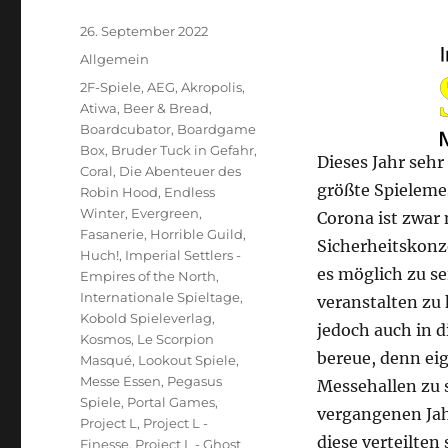
Veröffentlicht
26. September 2022
am
Kategorien
Allgemein
Schlagwörter
2F-Spiele
,
AEG
,
Akropolis
,
Atiwa
,
Beer & Bread
,
Boardcubator
,
Boardgame
Box
,
Bruder Tuck in Gefahr
,
Dieses Jahr sehr
Coral
,
Die Abenteuer des
größte Spielemes
Robin Hood
,
Endless
Winter
,
Evergreen
,
Corona ist zwar
Fasanerie
,
Horrible Guild
,
Sicherheitskonz
Huch!
,
Imperial Settlers -
es möglich zu se
Empires of the North
,
Internationale Spieltage
,
veranstalten zu
Kobold Spieleverlag
,
jedoch auch in d
Kosmos
,
Le Scorpion
bereue, denn eig
Masqué
,
Lookout Spiele
,
Messe Essen
,
Pegasus
Messehallen zu 
Spiele
,
Portal Games
,
vergangenen Jah
Project L
,
Project L -
diese verteilten
Finesse
,
Project L - Ghost