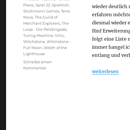
Piece
,
Spiel 22
,
Spieltroll
,
wieder deutlich
Strohmann Games
,
Terra
erfahren möchte
Nova
,
The Guild of
diesmal wieder e
Merchant Explorers
,
The
Loop - Die Pelzbrigade
,
fünf Erweiterung
Turing Machine
,
Virtù
,
folgt eine Liste
Witchstone
,
Witchstone -
immer hangel ic
Full Moon
,
Wrath of the
Lighthouse
entlang und verl
Schreibe einen
zu
Kommentar
„SPIEL ’22 – Vo
weiterlesen
SPIEL
’22
–
Vorschau
auf
die
Veröffentlichungen