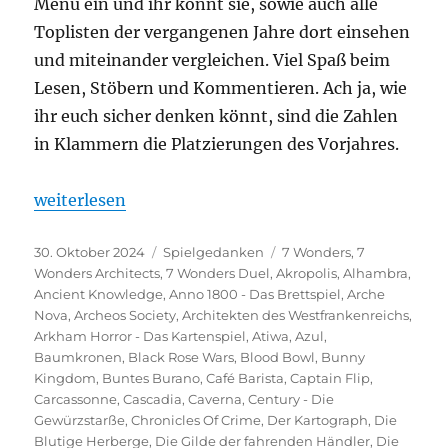
Menü ein und ihr könnt sie, sowie auch alle
Toplisten der vergangenen Jahre dort einsehen
und miteinander vergleichen. Viel Spaß beim
Lesen, Stöbern und Kommentieren. Ach ja, wie
ihr euch sicher denken könnt, sind die Zahlen
in Klammern die Platzierungen des Vorjahres.
„Spieltrolls Top 100 – Edition 2024“
weiterlesen
Veröffentlicht
Kategorien
Schlagwörter
30. Oktober 2024
Spielgedanken
7 Wonders
,
7
am
Wonders Architects
,
7 Wonders Duel
,
Akropolis
,
Alhambra
,
Ancient Knowledge
,
Anno 1800 - Das Brettspiel
,
Arche
Nova
,
Archeos Society
,
Architekten des Westfrankenreichs
,
Arkham Horror - Das Kartenspiel
,
Atiwa
,
Azul
,
Baumkronen
,
Black Rose Wars
,
Blood Bowl
,
Bunny
Kingdom
,
Buntes Burano
,
Café Barista
,
Captain Flip
,
Carcassonne
,
Cascadia
,
Caverna
,
Century - Die
Gewürzstarße
,
Chronicles Of Crime
,
Der Kartograph
,
Die
Blutige Herberge
,
Die Gilde der fahrenden Händler
,
Die