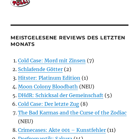
MEISTGELESENE REVIEWS DES LETZTEN
MONATS
Cold Case: Mord mit Zinsen
(7)
Schlafende Götter
(2)
Hitster: Platinum Edition
(1)
Moon Colony Bloodbath
(NEU)
DHdR: Schicksal der Gemeinschaft
(5)
Cold Case: Der letzte Zug
(8)
The Bad Karmas and the Curse of the Zodiac
(NEU)
Crimecases: Akte 001 – Kunstfehler
(11)
Dorfromantik: Sakura
(14)