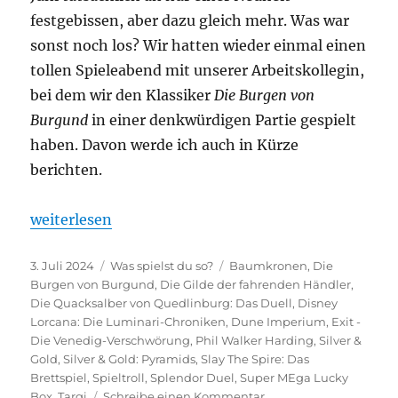
festgebissen, aber dazu gleich mehr. Was war
sonst noch los? Wir hatten wieder einmal einen
tollen Spieleabend mit unserer Arbeitskollegin,
bei dem wir den Klassiker
Die Burgen von
Burgund
in einer denkwürdigen Partie gespielt
haben. Davon werde ich auch in Kürze
berichten.
„Was spielst du so? – Juni 2024“
weiterlesen
Veröffentlicht
Kategorien
Schlagwörter
3. Juli 2024
Was spielst du so?
Baumkronen
,
Die
am
Burgen von Burgund
,
Die Gilde der fahrenden Händler
,
Die Quacksalber von Quedlinburg: Das Duell
,
Disney
Lorcana: Die Luminari-Chroniken
,
Dune Imperium
,
Exit -
Die Venedig-Verschwörung
,
Phil Walker Harding
,
Silver &
Gold
,
Silver & Gold: Pyramids
,
Slay The Spire: Das
Brettspiel
,
Spieltroll
,
Splendor Duel
,
Super MEga Lucky
zu
Box
,
Targi
Schreibe einen Kommentar