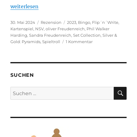
„Silver & Gold: Pyramids – Neuer Aufguss“
weiterlesen
Veröffentlicht
Kategorien
Schlagwörter
30. Mai 2024
Rezension
2023
,
Bingo
,
Flip´n´Write
,
am
Kartenspiel
,
NSV
,
oliver Freudenreich
,
Phil Walker
Harding
,
Sandra Freudenreich
,
Set Collection
,
Silver &
zu
Gold: Pyramids
,
Spieltroll
1 Kommentar
Silver
&
Gold:
Pyramids
–
SUCHEN
Neuer
Aufguss
SU
Suchen
nach: