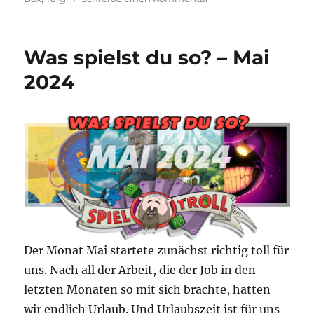
Was
spielst
du
Was spielst du so? – Mai
so?
–
2024
Juni
2024
Der Monat Mai startete zunächst richtig toll für
uns. Nach all der Arbeit, die der Job in den
letzten Monaten so mit sich brachte, hatten
wir endlich Urlaub. Und Urlaubszeit ist für uns