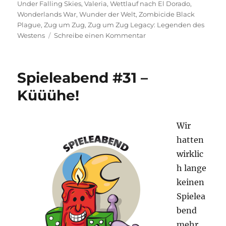
Under Falling Skies
,
Valeria
,
Wettlauf nach El Dorado
,
Wonderlands War
,
Wunder der Welt
,
Zombicide Black
Plague
,
Zug um Zug
,
Zug um Zug Legacy: Legenden des
zu
Westens
Schreibe einen Kommentar
Spieltrolls
Top
100
Spieleabend #31 –
–
Edition
Küüühe!
2024
Wir
hatten
wirklic
h lange
keinen
Spielea
bend
mehr