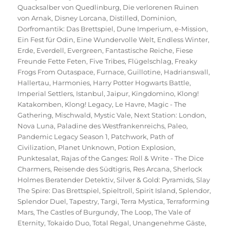
Quacksalber von Quedlinburg
,
Die verlorenen Ruinen
von Arnak
,
Disney Lorcana
,
Distilled
,
Dominion
,
Dorfromantik: Das Brettspiel
,
Dune Imperium
,
e-Mission
,
Ein Fest für Odin
,
Eine Wundervolle Welt
,
Endless Winter
,
Erde
,
Everdell
,
Evergreen
,
Fantastische Reiche
,
Fiese
Freunde Fette Feten
,
Five Tribes
,
Flügelschlag
,
Freaky
Frogs From Outaspace
,
Furnace
,
Guillotine
,
Hadrianswall
,
Hallertau
,
Harmonies
,
Harry Potter Hogwarts Battle
,
Imperial Settlers
,
Istanbul
,
Jaipur
,
Kingdomino
,
Klong!
Katakomben
,
Klong! Legacy
,
Le Havre
,
Magic - The
Gathering
,
Mischwald
,
Mystic Vale
,
Next Station: London
,
Nova Luna
,
Paladine des Westfrankenreichs
,
Paleo
,
Pandemic Legacy Season 1
,
Patchwork
,
Path of
Civilization
,
Planet Unknown
,
Potion Explosion
,
Punktesalat
,
Rajas of the Ganges: Roll & Write - The Dice
Charmers
,
Reisende des Südtigris
,
Res Arcana
,
Sherlock
Holmes Beratender Detektiv
,
Silver & Gold: Pyramids
,
Slay
The Spire: Das Brettspiel
,
Spieltroll
,
Spirit Island
,
Splendor
,
Splendor Duel
,
Tapestry
,
Targi
,
Terra Mystica
,
Terraforming
Mars
,
The Castles of Burgundy
,
The Loop
,
The Vale of
Eternity
,
Tokaido Duo
,
Total Regal
,
Unangenehme Gäste
,