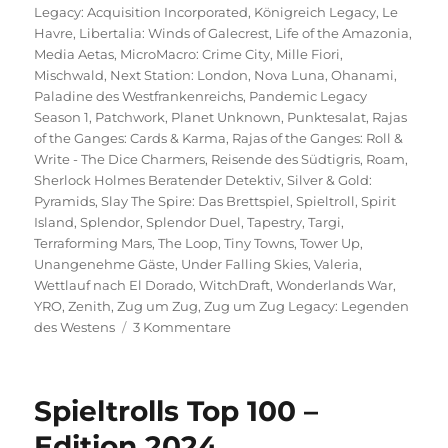
Legacy: Acquisition Incorporated
,
Königreich Legacy
,
Le
Havre
,
Libertalia: Winds of Galecrest
,
Life of the Amazonia
,
Media Aetas
,
MicroMacro: Crime City
,
Mille Fiori
,
Mischwald
,
Next Station: London
,
Nova Luna
,
Ohanami
,
Paladine des Westfrankenreichs
,
Pandemic Legacy
Season 1
,
Patchwork
,
Planet Unknown
,
Punktesalat
,
Rajas
of the Ganges: Cards & Karma
,
Rajas of the Ganges: Roll &
Write - The Dice Charmers
,
Reisende des Südtigris
,
Roam
,
Sherlock Holmes Beratender Detektiv
,
Silver & Gold:
Pyramids
,
Slay The Spire: Das Brettspiel
,
Spieltroll
,
Spirit
Island
,
Splendor
,
Splendor Duel
,
Tapestry
,
Targi
,
Terraforming Mars
,
The Loop
,
Tiny Towns
,
Tower Up
,
Unangenehme Gäste
,
Under Falling Skies
,
Valeria
,
Wettlauf nach El Dorado
,
WitchDraft
,
Wonderlands War
,
YRO
,
Zenith
,
Zug um Zug
,
Zug um Zug Legacy: Legenden
zu
des Westens
3 Kommentare
Spieltrolls
Top
100
Spieltrolls Top 100 –
–
Edition
Edition 2024