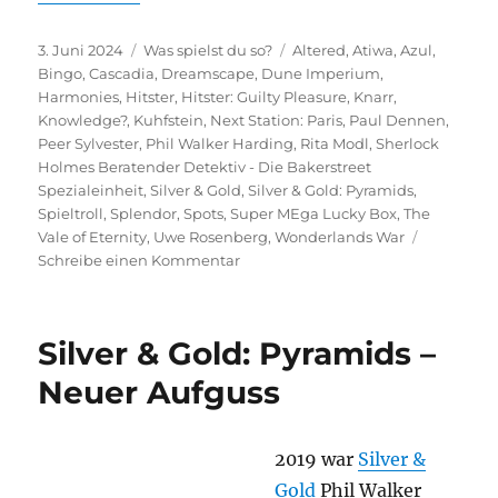
Veröffentlicht
Kategorien
Schlagwörter
3. Juni 2024
Was spielst du so?
Altered
,
Atiwa
,
Azul
,
am
Bingo
,
Cascadia
,
Dreamscape
,
Dune Imperium
,
Harmonies
,
Hitster
,
Hitster: Guilty Pleasure
,
Knarr
,
Knowledge?
,
Kuhfstein
,
Next Station: Paris
,
Paul Dennen
,
Peer Sylvester
,
Phil Walker Harding
,
Rita Modl
,
Sherlock
Holmes Beratender Detektiv - Die Bakerstreet
Spezialeinheit
,
Silver & Gold
,
Silver & Gold: Pyramids
,
Spieltroll
,
Splendor
,
Spots
,
Super MEga Lucky Box
,
The
Vale of Eternity
,
Uwe Rosenberg
,
Wonderlands War
zu
Schreibe einen Kommentar
Was
spielst
du
Silver & Gold: Pyramids –
so?
–
Neuer Aufguss
Mai
2024
2019 war
Silver &
Gold
Phil Walker