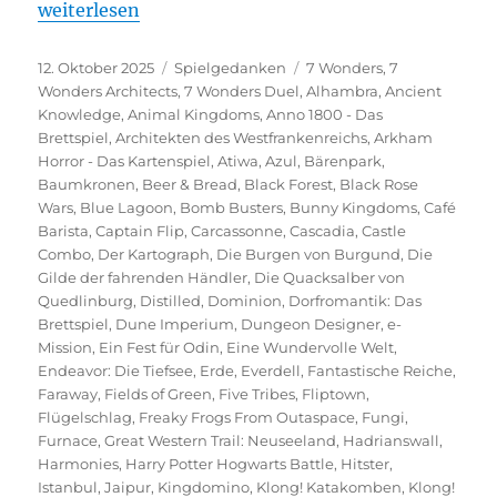
„Spieltrolls Top 100 – Edition 2025“
weiterlesen
Veröffentlicht
Kategorien
Schlagwörter
12. Oktober 2025
Spielgedanken
7 Wonders
,
7
am
Wonders Architects
,
7 Wonders Duel
,
Alhambra
,
Ancient
Knowledge
,
Animal Kingdoms
,
Anno 1800 - Das
Brettspiel
,
Architekten des Westfrankenreichs
,
Arkham
Horror - Das Kartenspiel
,
Atiwa
,
Azul
,
Bärenpark
,
Baumkronen
,
Beer & Bread
,
Black Forest
,
Black Rose
Wars
,
Blue Lagoon
,
Bomb Busters
,
Bunny Kingdoms
,
Café
Barista
,
Captain Flip
,
Carcassonne
,
Cascadia
,
Castle
Combo
,
Der Kartograph
,
Die Burgen von Burgund
,
Die
Gilde der fahrenden Händler
,
Die Quacksalber von
Quedlinburg
,
Distilled
,
Dominion
,
Dorfromantik: Das
Brettspiel
,
Dune Imperium
,
Dungeon Designer
,
e-
Mission
,
Ein Fest für Odin
,
Eine Wundervolle Welt
,
Endeavor: Die Tiefsee
,
Erde
,
Everdell
,
Fantastische Reiche
,
Faraway
,
Fields of Green
,
Five Tribes
,
Fliptown
,
Flügelschlag
,
Freaky Frogs From Outaspace
,
Fungi
,
Furnace
,
Great Western Trail: Neuseeland
,
Hadrianswall
,
Harmonies
,
Harry Potter Hogwarts Battle
,
Hitster
,
Istanbul
,
Jaipur
,
Kingdomino
,
Klong! Katakomben
,
Klong!