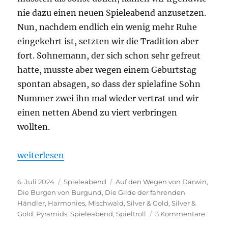
nie dazu einen neuen Spieleabend anzusetzen.
Nun, nachdem endlich ein wenig mehr Ruhe
eingekehrt ist, setzten wir die Tradition aber
fort. Sohnemann, der sich schon sehr gefreut
hatte, musste aber wegen einem Geburtstag
spontan absagen, so dass der spielafine Sohn
Nummer zwei ihn mal wieder vertrat und wir
einen netten Abend zu viert verbringen
wollten.
„Spieleabend #31 – Küüühe!“
weiterlesen
Veröffentlicht
Kategorien
Schlagwörter
6. Juli 2024
Spieleabend
Auf den Wegen von Darwin
,
am
Die Burgen von Burgund
,
Die Gilde der fahrenden
Händler
,
Harmonies
,
Mischwald
,
Silver & Gold
,
Silver &
zu
Gold: Pyramids
,
Spieleabend
,
Spieltroll
3 Kommentare
Spiel