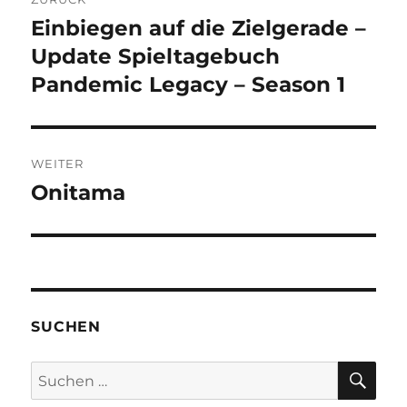
Einbiegen auf die Zielgerade –
Vorheriger
Beitrag:
Update Spieltagebuch
Pandemic Legacy – Season 1
WEITER
Onitama
Nächster
Beitrag:
SUCHEN
SU
Suchen
nach: