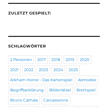
ZULETZT GESPIELT:
SCHLAGWÖRTER
2 Personen
2017
2018
2019
2020
2021
2022
2023
2024
2025
Arkham Horror - Das Kartenspiel
Asmodee
Begriffserklärung
Bilderrätsel
Brettspiel
Bruno Cathala
Carcassonne