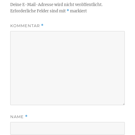
Deine E-Mail-Adresse wird nicht veröffentlicht.
Erforderliche Felder sind mit
*
markiert
KOMMENTAR
*
NAME
*