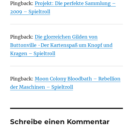
Pingback:
Projekt: Die perfekte Sammlung –
2009 – Spieltroll
Pingback:
Die glorreichen Gilden von
Buttonville -Der Kartenspaß um Knopf und
Kragen – Spieltroll
Pingback:
Moon Colony Bloodbath – Rebellion
der Maschinen – Spieltroll
Schreibe einen Kommentar