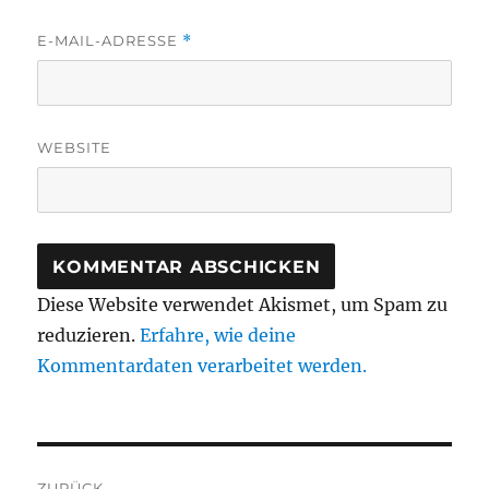
E-MAIL-ADRESSE
*
WEBSITE
Diese Website verwendet Akismet, um Spam zu
reduzieren.
Erfahre, wie deine
Kommentardaten verarbeitet werden.
Beitragsnavigation
ZURÜCK