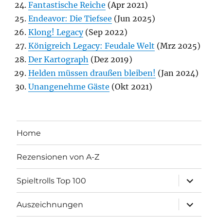
Fantastische Reiche
(Apr 2021)
Endeavor: Die Tiefsee
(Jun 2025)
Klong! Legacy
(Sep 2022)
Königreich Legacy: Feudale Welt
(Mrz 2025)
Der Kartograph
(Dez 2019)
Helden müssen draußen bleiben!
(Jan 2024)
Unangenehme Gäste
(Okt 2021)
Home
Rezensionen von A-Z
Unterme
Spieltrolls Top 100
öffnen
Unterme
Auszeichnungen
öffnen