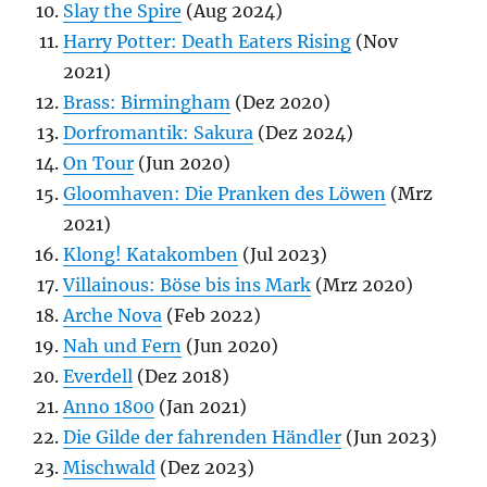
Slay the Spire
(Aug 2024)
Harry Potter: Death Eaters Rising
(Nov
2021)
Brass: Birmingham
(Dez 2020)
Dorfromantik: Sakura
(Dez 2024)
On Tour
(Jun 2020)
Gloomhaven: Die Pranken des Löwen
(Mrz
2021)
Klong! Katakomben
(Jul 2023)
Villainous: Böse bis ins Mark
(Mrz 2020)
Arche Nova
(Feb 2022)
Nah und Fern
(Jun 2020)
Everdell
(Dez 2018)
Anno 1800
(Jan 2021)
Die Gilde der fahrenden Händler
(Jun 2023)
Mischwald
(Dez 2023)