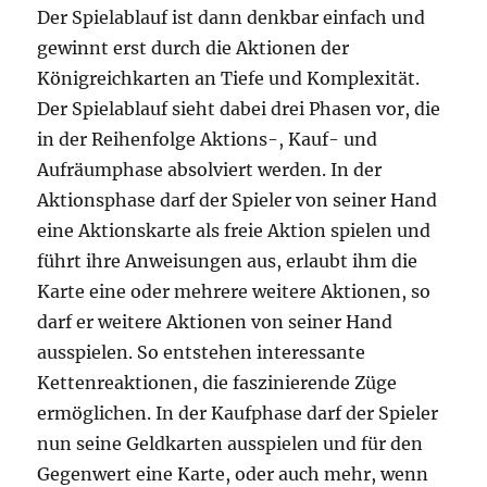
Der Spielablauf ist dann denkbar einfach und
gewinnt erst durch die Aktionen der
Königreichkarten an Tiefe und Komplexität.
Der Spielablauf sieht dabei drei Phasen vor, die
in der Reihenfolge Aktions-, Kauf- und
Aufräumphase absolviert werden. In der
Aktionsphase darf der Spieler von seiner Hand
eine Aktionskarte als freie Aktion spielen und
führt ihre Anweisungen aus, erlaubt ihm die
Karte eine oder mehrere weitere Aktionen, so
darf er weitere Aktionen von seiner Hand
ausspielen. So entstehen interessante
Kettenreaktionen, die faszinierende Züge
ermöglichen. In der Kaufphase darf der Spieler
nun seine Geldkarten ausspielen und für den
Gegenwert eine Karte, oder auch mehr, wenn