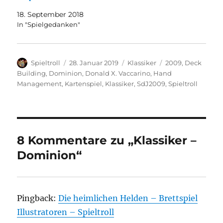
18. September 2018
In "Spielgedanken"
Autor
Veröffentlicht
Kategorien
Schlagwörter
Spieltroll
28. Januar 2019
Klassiker
2009
,
Deck
am
Building
,
Dominion
,
Donald X. Vaccarino
,
Hand
Management
,
Kartenspiel
,
Klassiker
,
SdJ2009
,
Spieltroll
8 Kommentare zu „Klassiker –
Dominion“
Pingback:
Die heimlichen Helden – Brettspiel
Illustratoren – Spieltroll