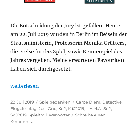
Die Entscheidung der Jury ist gefallen! Heute
am 22. Juli 2019 wurden in Berlin im Beisein der
Staatsministerin, Professorin Monika Grütters,
die Preise für das Spiel, sowie Kennerspiel des
Jahres vergeben. Meine erwarteten Favouriten
haben sich durchgesetzt.
„Kennerspiel und Spiel des Jahres 2019“
weiterlesen
Veröffentlicht
Kategorien
Schlagwörter
22. Juli 2019
Spielgedanken
Carpe Diem
,
Detective
,
am
Flügelschlag
,
Just One
,
KdJ
,
KdJ2019
,
L.A.M.A.
,
SdJ
,
SdJ2019
,
Spieltroll
,
Werwörter
Schreibe einen
zu
Kommentar
Kennerspiel
und