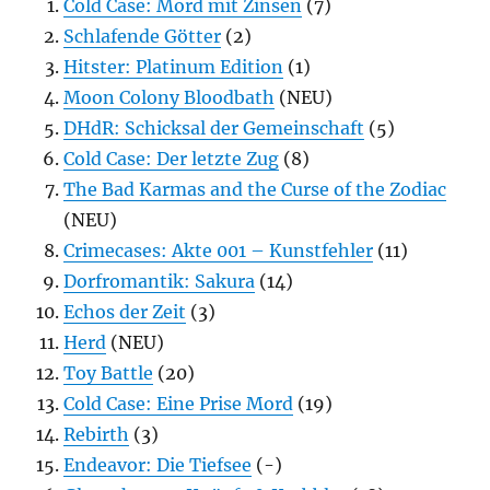
Cold Case: Mord mit Zinsen
(7)
Schlafende Götter
(2)
Hitster: Platinum Edition
(1)
Moon Colony Bloodbath
(NEU)
DHdR: Schicksal der Gemeinschaft
(5)
Cold Case: Der letzte Zug
(8)
The Bad Karmas and the Curse of the Zodiac
(NEU)
Crimecases: Akte 001 – Kunstfehler
(11)
Dorfromantik: Sakura
(14)
Echos der Zeit
(3)
Herd
(NEU)
Toy Battle
(20)
Cold Case: Eine Prise Mord
(19)
Rebirth
(3)
Endeavor: Die Tiefsee
(-)