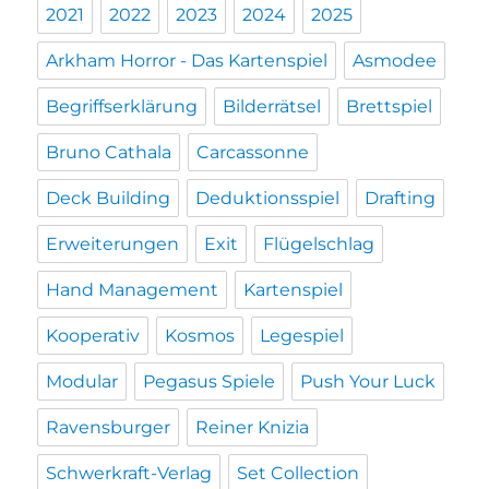
2021
2022
2023
2024
2025
Arkham Horror - Das Kartenspiel
Asmodee
Begriffserklärung
Bilderrätsel
Brettspiel
Bruno Cathala
Carcassonne
Deck Building
Deduktionsspiel
Drafting
Erweiterungen
Exit
Flügelschlag
Hand Management
Kartenspiel
Kooperativ
Kosmos
Legespiel
Modular
Pegasus Spiele
Push Your Luck
Ravensburger
Reiner Knizia
Schwerkraft-Verlag
Set Collection