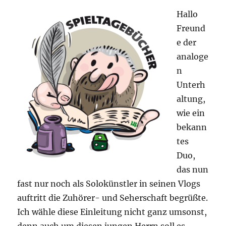
Hallo
Freund
e der
analoge
n
Unterh
altung,
wie ein
bekann
tes
Duo,
das nun
fast nur noch als Solokünstler in seinen Vlogs
auftritt die Zuhörer- und Seherschaft begrüßte.
Ich wähle diese Einleitung nicht ganz umsonst,
denn auch um diesen jungen Herrn soll es