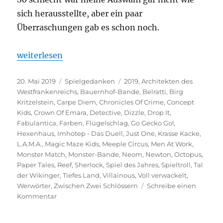
sich herausstellte, aber ein paar
Überraschungen gab es schon noch.
„Nominierungen Spiel des Jahres 2019“
weiterlesen
Veröffentlicht
Kategorien
Schlagwörter
20. Mai 2019
Spielgedanken
2019
,
Architekten des
am
Westfrankenreichs
,
Bauernhof-Bande
,
Belratti
,
Birg
Kritzelstein
,
Carpe Diem
,
Chronicles Of Crime
,
Concept
Kids
,
Crown Of Emara
,
Detective
,
Dizzle
,
Drop It
,
Fabulantica
,
Farben
,
Flügelschlag
,
Go Gecko Go!
,
Hexenhaus
,
Imhotep - Das Duell
,
Just One
,
Krasse Kacke
,
L.A.M.A.
,
Magic Maze Kids
,
Meeple Circus
,
Men At Work
,
Monster Match
,
Monster-Bande
,
Neom
,
Newton
,
Octopus
,
Paper Tales
,
Reef
,
Sherlock
,
Spiel des Jahres
,
Spieltroll
,
Tal
der Wikinger
,
Tiefes Land
,
Villainous
,
Voll verwackelt
,
Werwörter
,
Zwischen Zwei Schlössern
Schreibe einen
zu
Kommentar
Nominierungen
Spiel