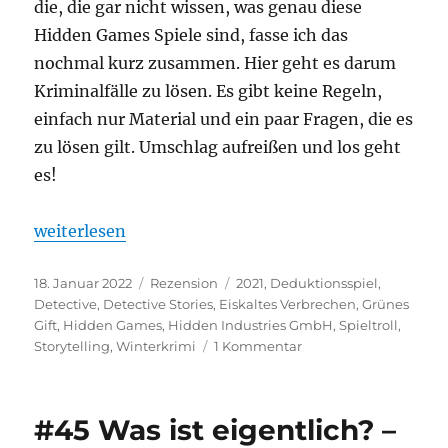
die, die gar nicht wissen, was genau diese
Hidden Games Spiele sind, fasse ich das
nochmal kurz zusammen. Hier geht es darum
Kriminalfälle zu lösen. Es gibt keine Regeln,
einfach nur Material und ein paar Fragen, die es
zu lösen gilt. Umschlag aufreißen und los geht
es!
„Hidden Games Tatort – Winterkrimi: Eiskaltes Ve
weiterlesen
Veröffentlicht
Kategorien
Schlagwörter
18. Januar 2022
Rezension
2021
,
Deduktionsspiel
,
am
Detective
,
Detective Stories
,
Eiskaltes Verbrechen
,
Grünes
Gift
,
Hidden Games
,
Hidden Industries GmbH
,
Spieltroll
,
zu
Storytelling
,
Winterkrimi
1 Kommentar
Hidden
Games
Tatort
#45 Was ist eigentlich? –
–