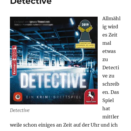
Detective
eigentlich?
–
Deduktionsspiel
Allmähl
ig wird
es Zeit
mal
etwas
zu
Detecti
ve zu
schreib
en. Das
Spiel
hat
Detective
mittler
weile schon einiges an Zeit auf der Uhr und ich