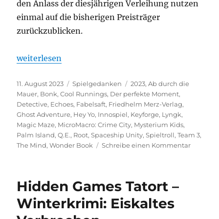
den Anlass der diesjährigen Verleihung nutzen
einmal auf die bisherigen Preisträger
zurückzublicken.
„INNOSPIEL – Der etwas andere Spielepreis“
weiterlesen
Veröffentlicht
Kategorien
Schlagwörter
11. August 2023
Spielgedanken
2023
,
Ab durch die
am
Mauer
,
Bonk
,
Cool Runnings
,
Der perfekte Moment
,
Detective
,
Echoes
,
Fabelsaft
,
Friedhelm Merz-Verlag
,
Ghost Adventure
,
Hey Yo
,
Innospiel
,
Keyforge
,
Lyngk
,
Magic Maze
,
MicroMacro: Crime City
,
Mysterium Kids
,
Palm Island
,
Q.E.
,
Root
,
Spaceship Unity
,
Spieltroll
,
Team 3
,
zu
The Mind
,
Wonder Book
Schreibe einen Kommentar
INNOSPI
–
Der
Hidden Games Tatort –
etwas
andere
Winterkrimi: Eiskaltes
Spielepr