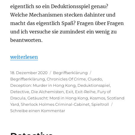
eigentlich so ein Deduktionsspiel genau?
Welche Mechanismen stecken dahinter und
macht das eigentlich Spaß? Fragen über Fragen
und ich versuche sie zumindest ein wenig zu
beantworten.
„#45 Was ist eigentlich? – Deduktionsspiel“
weiterlesen
Veröffentlicht
Kategorien
Schlagwörter
18. Dezember 2020
Begriffserklärung
am
Begriffserklärung
,
Chronicles Of Crime
,
Cluedo
,
Deception: Murder in Hong Kong
,
Deduktionsspiel
,
Detective
,
Die Alchemisten
,
Exit
,
Exit-Reihe
,
Fury of
Dracula
,
Getäuscht: Mord in Hong Kong
,
Kosmos
,
Scotland
Yard
,
Sherlock Holmes Criminal-Cabinet
,
Spieltroll
zu
Schreibe einen Kommentar
#45
Was
ist