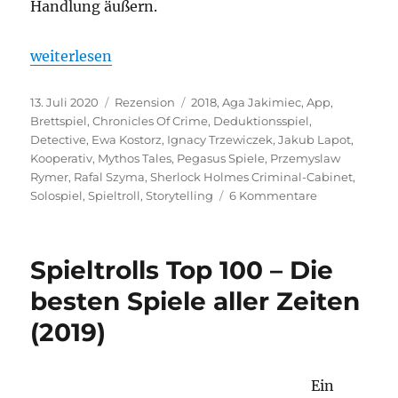
Handlung äußern.
„Detective“
weiterlesen
Veröffentlicht
Kategorien
Schlagwörter
13. Juli 2020
Rezension
2018
,
Aga Jakimiec
,
App
,
am
Brettspiel
,
Chronicles Of Crime
,
Deduktionsspiel
,
Detective
,
Ewa Kostorz
,
Ignacy Trzewiczek
,
Jakub Lapot
,
Kooperativ
,
Mythos Tales
,
Pegasus Spiele
,
Przemyslaw
Rymer
,
Rafal Szyma
,
Sherlock Holmes Criminal-Cabinet
,
zu
Solospiel
,
Spieltroll
,
Storytelling
6 Kommentare
Detective
Spieltrolls Top 100 – Die
besten Spiele aller Zeiten
(2019)
Ein