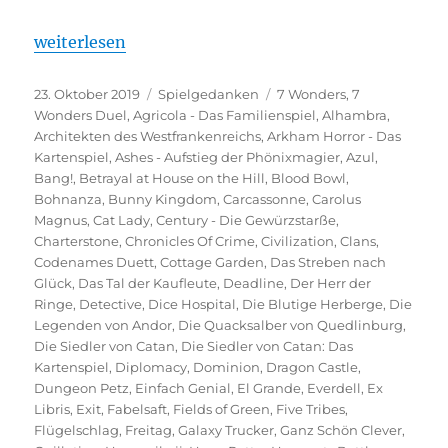
„Spieltrolls Top 100 – Die besten Spiele aller Zeiten
weiterlesen
Veröffentlicht
Kategorien
Schlagwörter
23. Oktober 2019
Spielgedanken
7 Wonders
,
7
am
Wonders Duel
,
Agricola - Das Familienspiel
,
Alhambra
,
Architekten des Westfrankenreichs
,
Arkham Horror - Das
Kartenspiel
,
Ashes - Aufstieg der Phönixmagier
,
Azul
,
Bang!
,
Betrayal at House on the Hill
,
Blood Bowl
,
Bohnanza
,
Bunny Kingdom
,
Carcassonne
,
Carolus
Magnus
,
Cat Lady
,
Century - Die Gewürzstarße
,
Charterstone
,
Chronicles Of Crime
,
Civilization
,
Clans
,
Codenames Duett
,
Cottage Garden
,
Das Streben nach
Glück
,
Das Tal der Kaufleute
,
Deadline
,
Der Herr der
Ringe
,
Detective
,
Dice Hospital
,
Die Blutige Herberge
,
Die
Legenden von Andor
,
Die Quacksalber von Quedlinburg
,
Die Siedler von Catan
,
Die Siedler von Catan: Das
Kartenspiel
,
Diplomacy
,
Dominion
,
Dragon Castle
,
Dungeon Petz
,
Einfach Genial
,
El Grande
,
Everdell
,
Ex
Libris
,
Exit
,
Fabelsaft
,
Fields of Green
,
Five Tribes
,
Flügelschlag
,
Freitag
,
Galaxy Trucker
,
Ganz Schön Clever
,