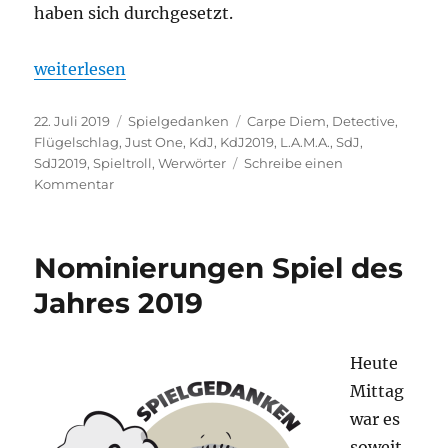
haben sich durchgesetzt.
„Kennerspiel und Spiel des Jahres 2019“
weiterlesen
Veröffentlicht
Kategorien
Schlagwörter
22. Juli 2019
Spielgedanken
Carpe Diem
,
Detective
,
am
Flügelschlag
,
Just One
,
KdJ
,
KdJ2019
,
L.A.M.A.
,
SdJ
,
SdJ2019
,
Spieltroll
,
Werwörter
Schreibe einen
zu
Kommentar
Kennerspiel
und
Spiel
Nominierungen Spiel des
des
Jahres
Jahres 2019
2019
Heute
Mittag
war es
soweit,