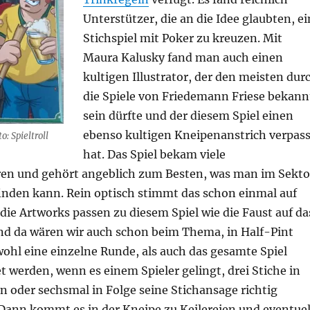
Unterstützer, die an die Idee glaubten, ei
Stichspiel mit Poker zu kreuzen. Mit
Maura Kalusky fand man auch einen
kultigen Illustrator, der den meisten dur
die Spiele von Friedemann Friese bekann
sein dürfte und der diesem Spiel einen
ebenso kultigen Kneipenanstrich verpass
o: Spieltroll
hat. Das Spiel bekam viele
en und gehört angeblich zum Besten, was man im Sekto
finden kann. Rein optisch stimmt das schon einmal auf
 die Artworks passen zu diesem Spiel wie die Faust auf da
nd da wären wir auch schon beim Thema, in Half-Pint
ohl eine einzelne Runde, als auch das gesamte Spiel
t werden, wenn es einem Spieler gelingt, drei Stiche in
n oder sechsmal in Folge seine Stichansage richtig
Dann kommt es in der Kneipe zu Keilereien und eventuel