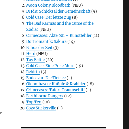
Moon Colony Bloodbath
(NEU)
DHdR: Schicksal der Gemeinschaft
(5)
Cold Case: Der letzte Zug
(8)
The Bad Karmas and the Curse of the
Zodiac
(NEU)
Crimecases: Akte 001 – Kunstfehler
(11)
Dorfromantik: Sakura
(14)
Echos der Zeit
(3)
Herd
(NEU)
Toy Battle
(20)
Cold Case: Eine Prise Mord
(19)
Rebirth
(3)
Endeavor: Die Tiefsee
(-)
Gloomhaven: Knöpfe & Krabbler
(18)
Crimecases: Tatort Traumschiff
(-)
Earthborne Rangers
(12)
Top Ten
(10)
Cozy Stickerville
(-)
se