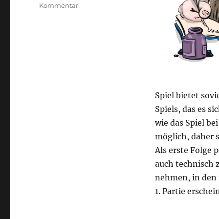
zu
Kommentar
Spieltagebuch
Pandemic
Legacy
–
Season
1:
Prolog
Spiel bietet sov
Spiels, das es si
wie das Spiel bei
möglich, daher s
Als erste Folge 
auch technisch z
nehmen, in den 
1. Partie erschei