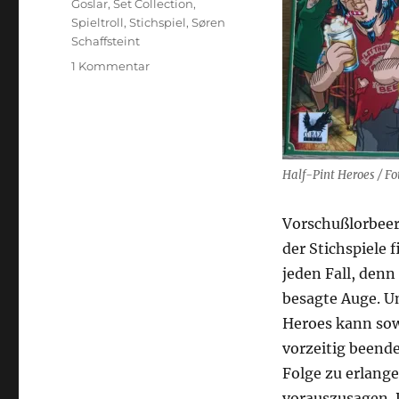
Goslar
,
Set Collection
,
Spieltroll
,
Stichspiel
,
Søren
Schaffsteint
zu
1 Kommentar
Half-
Pint
Heroes
Half-Pint Heroes / Fot
Vorschußlorbeer
der Stichspiele 
jeden Fall, denn
besagte Auge. U
Heroes kann sow
vorzeitig beende
Folge zu erlange
vorauszusagen. 