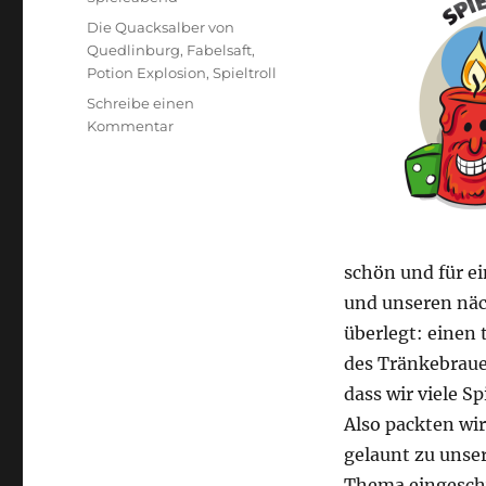
Schlagwörter
Die Quacksalber von
Quedlinburg
,
Fabelsaft
,
Potion Explosion
,
Spieltroll
Schreibe einen
zu
Kommentar
Spieleabend
#4
–
Tränke,
Säfte,
Cocktails
schön und für e
und unseren näc
überlegt: einen
des Tränkebraue
dass wir viele S
Also packten wi
gelaunt zu unser
Thema eingesch