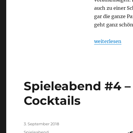
auch zu einer Sc
gar die ganze Pa
geht ganz schön
„Half-Pint Hero
weiterlesen
Spieleabend #4 – 
Cocktails
Veröffentlicht
3. September 2018
am
Kategorien
Spieleabend