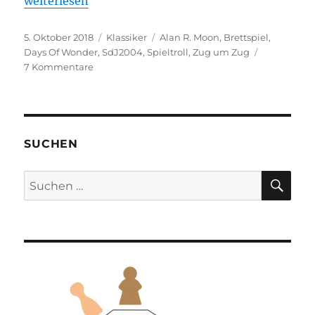
weiterlesen
Veröffentlicht
Kategorien
Schlagwörter
5. Oktober 2018
Klassiker
Alan R. Moon
,
Brettspiel
,
am
Days Of Wonder
,
SdJ2004
,
Spieltroll
,
Zug um Zug
zu
7 Kommentare
Klassiker
–
Zug
um
Zug
SUCHEN
SU
Suchen
nach: