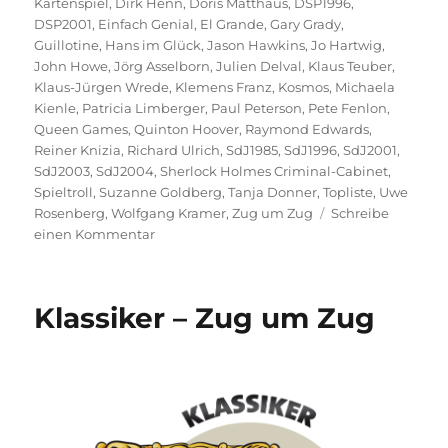
Kartenspiel
,
Dirk Henn
,
Doris Matthäus
,
DSP1996
,
DSP2001
,
Einfach Genial
,
El Grande
,
Gary Grady
,
Guillotine
,
Hans im Glück
,
Jason Hawkins
,
Jo Hartwig
,
John Howe
,
Jörg Asselborn
,
Julien Delval
,
Klaus Teuber
,
Klaus-Jürgen Wrede
,
Klemens Franz
,
Kosmos
,
Michaela
Kienle
,
Patricia Limberger
,
Paul Peterson
,
Pete Fenlon
,
Queen Games
,
Quinton Hoover
,
Raymond Edwards
,
Reiner Knizia
,
Richard Ulrich
,
SdJ1985
,
SdJ1996
,
SdJ2001
,
SdJ2003
,
SdJ2004
,
Sherlock Holmes Criminal-Cabinet
,
Spieltroll
,
Suzanne Goldberg
,
Tanja Donner
,
Topliste
,
Uwe
Rosenberg
,
Wolfgang Kramer
,
Zug um Zug
Schreibe
zu
einen Kommentar
Top
10
Spiele
Klassiker – Zug um Zug
von
vor
2005