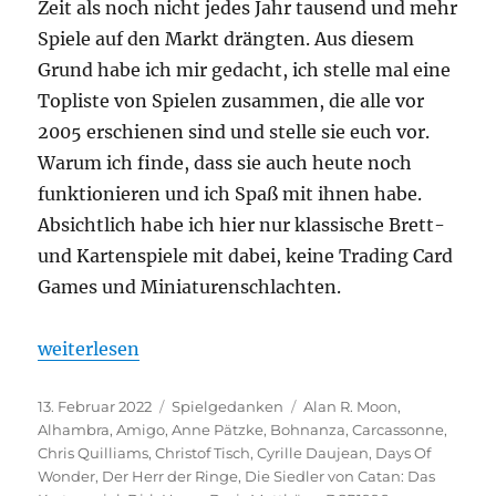
Zeit als noch nicht jedes Jahr tausend und mehr
Spiele auf den Markt drängten. Aus diesem
Grund habe ich mir gedacht, ich stelle mal eine
Topliste von Spielen zusammen, die alle vor
2005 erschienen sind und stelle sie euch vor.
Warum ich finde, dass sie auch heute noch
funktionieren und ich Spaß mit ihnen habe.
Absichtlich habe ich hier nur klassische Brett-
und Kartenspiele mit dabei, keine Trading Card
Games und Miniaturenschlachten.
„Top 10 Spiele von vor 2005“
weiterlesen
Veröffentlicht
Kategorien
Schlagwörter
13. Februar 2022
Spielgedanken
Alan R. Moon
,
am
Alhambra
,
Amigo
,
Anne Pätzke
,
Bohnanza
,
Carcassonne
,
Chris Quilliams
,
Christof Tisch
,
Cyrille Daujean
,
Days Of
Wonder
,
Der Herr der Ringe
,
Die Siedler von Catan: Das