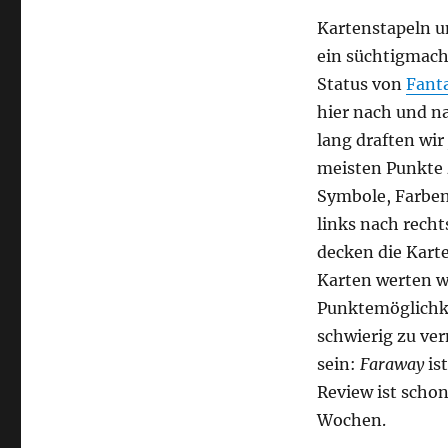
Kartenstapeln u
ein süchtigmache
Status von
Fanta
hier nach und n
lang draften wi
meisten Punkte z
Symbole, Farben
links nach rech
decken die Kart
Karten werten wi
Punktemöglichke
schwierig zu ver
sein:
Faraway
is
Review ist scho
Wochen.