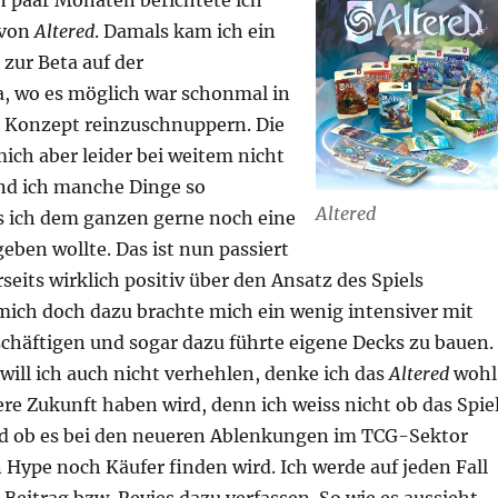
n paar Monaten berichtete ich
 von
Altered
. Damals kam ich ein
 zur Beta auf der
 wo es möglich war schonmal in
e Konzept reinzuschnuppern. Die
 mich aber leider bei weitem nicht
nd ich manche Dinge so
Altered
ss ich dem ganzen gerne noch eine
eben wollte. Das ist nun passiert
rseits wirklich positiv über den Ansatz des Spiels
mich doch dazu brachte mich ein wenig intensiver mit
schäftigen und sogar dazu führte eigene Decks zu bauen.
will ich auch nicht verhehlen, denke ich das
Altered
wohl
re Zukunft haben wird, denn ich weiss nicht ob das Spie
nd ob es bei den neueren Ablenkungen im TCG-Sektor
Hype noch Käufer finden wird. Ich werde auf jeden Fall