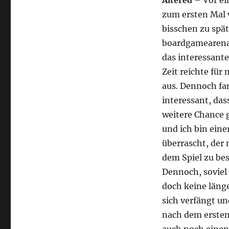
Altered
– Vor ei
zum ersten Mal
bisschen zu spät
boardgamearena,
das interessant
Zeit reichte für
aus. Dennoch fa
interessant, da
weitere Chance g
und ich bin eine
überrascht, der 
dem Spiel zu be
Dennoch, soviel 
doch keine länge
sich verfängt u
nach dem ersten 