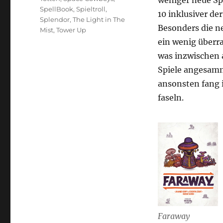
weniger neue Spi
SpellBook
,
Spieltroll
,
10 inklusiver d
Splendor
,
The Light in The
Besonders die n
Mist
,
Tower Up
ein wenig überr
was inzwischen au
Spiele angesamm
ansonsten fang i
faseln.
Faraway