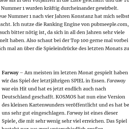
ele als in den Vorjahren in die Liste geschafft und die T
er Nummer 1 wurden kräftig durcheinander gewirbelt.
eue Nummer 1 nach vier Jahren Konstanz hat mich selbs
ascht. Ich nutze die Ranking Engine von pubmeeple.com,
ch bitter nötig ist, da sich in all den Jahren sehr viele
elt haben. Also schaut bei der Top 100 gerne mal vorbei
ch mal an über die Spieleindrücke des letzten Monats z
Farway
– Am meisten im letzten Monat gespielt haben
wir das Spiel der letztjährigen SPIEL in Essen.
Faraway
war ein Hit und hat es jetzt endlich auch nach
Deutschland geschafft. KOSMOS hat nun eine Version
des kleinen Kartenwunders veröffentlicht und es hat be
uns sehr gut eingeschlagen.
Farway
ist eines dieser
Spiele, die mit sehr wenig sehr viel erreichen. Das Spiel