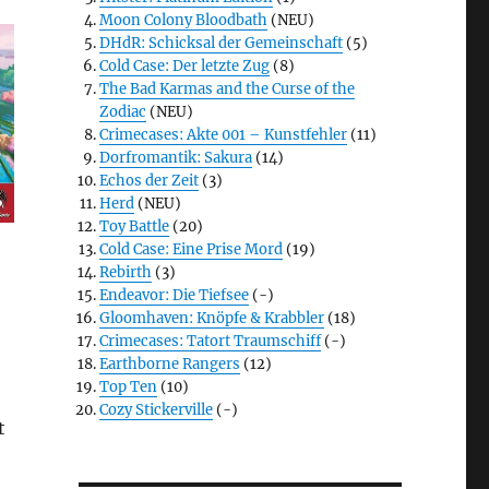
Moon Colony Bloodbath
(NEU)
DHdR: Schicksal der Gemeinschaft
(5)
Cold Case: Der letzte Zug
(8)
The Bad Karmas and the Curse of the
Zodiac
(NEU)
Crimecases: Akte 001 – Kunstfehler
(11)
Dorfromantik: Sakura
(14)
Echos der Zeit
(3)
Herd
(NEU)
Toy Battle
(20)
Cold Case: Eine Prise Mord
(19)
Rebirth
(3)
Endeavor: Die Tiefsee
(-)
Gloomhaven: Knöpfe & Krabbler
(18)
Crimecases: Tatort Traumschiff
(-)
Earthborne Rangers
(12)
Top Ten
(10)
Cozy Stickerville
(-)
t