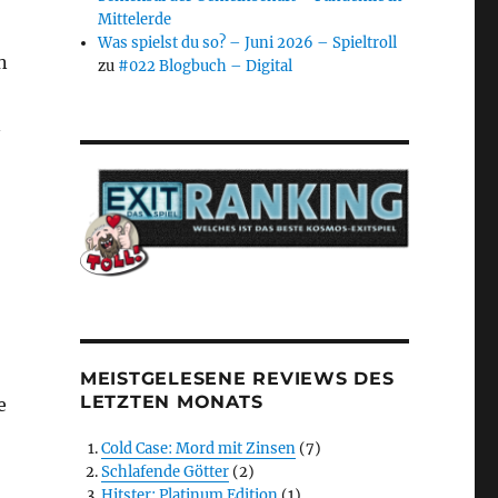
Mittelerde
Was spielst du so? – Juni 2026 – Spieltroll
n
zu
#022 Blogbuch – Digital
n
MEISTGELESENE REVIEWS DES
LETZTEN MONATS
e
Cold Case: Mord mit Zinsen
(7)
Schlafende Götter
(2)
Hitster: Platinum Edition
(1)