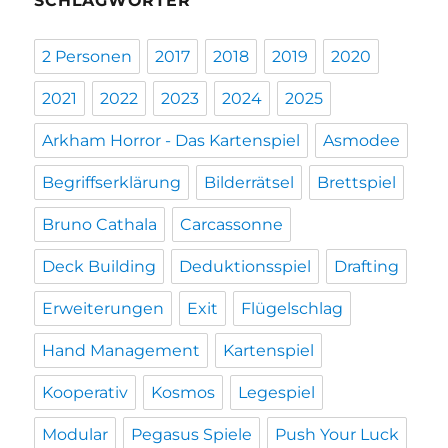
SCHLAGWÖRTER
2 Personen
2017
2018
2019
2020
2021
2022
2023
2024
2025
Arkham Horror - Das Kartenspiel
Asmodee
Begriffserklärung
Bilderrätsel
Brettspiel
Bruno Cathala
Carcassonne
Deck Building
Deduktionsspiel
Drafting
Erweiterungen
Exit
Flügelschlag
Hand Management
Kartenspiel
Kooperativ
Kosmos
Legespiel
Modular
Pegasus Spiele
Push Your Luck