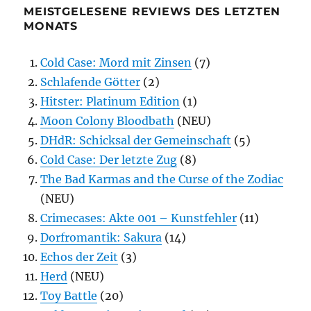
MEISTGELESENE REVIEWS DES LETZTEN
MONATS
Cold Case: Mord mit Zinsen
(7)
Schlafende Götter
(2)
Hitster: Platinum Edition
(1)
Moon Colony Bloodbath
(NEU)
DHdR: Schicksal der Gemeinschaft
(5)
Cold Case: Der letzte Zug
(8)
The Bad Karmas and the Curse of the Zodiac
(NEU)
Crimecases: Akte 001 – Kunstfehler
(11)
Dorfromantik: Sakura
(14)
Echos der Zeit
(3)
Herd
(NEU)
Toy Battle
(20)