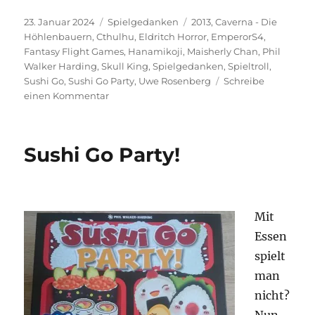
Veröffentlicht
Kategorien
Schlagwörter
23. Januar 2024
Spielgedanken
2013
,
Caverna - Die
am
Höhlenbauern
,
Cthulhu
,
Eldritch Horror
,
EmperorS4
,
Fantasy Flight Games
,
Hanamikoji
,
Maisherly Chan
,
Phil
Walker Harding
,
Skull King
,
Spielgedanken
,
Spieltroll
,
Sushi Go
,
Sushi Go Party
,
Uwe Rosenberg
Schreibe
zu
einen Kommentar
Projekt:
Die
perfekte
Sushi Go Party!
Sammlung
–
2013
Mit
Essen
spielt
man
nicht?
Nun