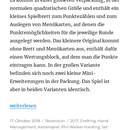
normalen quadratischen Größe und enthält ein
kleines Spielbrett zum Punktezählen und zum
Auslegen von Menükarten, auf denen die
Punktemöglichkeiten für die jeweilige Runde
ausgelegt werden. Das kleinere Original kommt
ohne Brett und Menükarten aus, enthält dafür
einen Wertungsblock, auf dem man die Punkte
eintragen kann. In der großen Variante
befinden sich noch zwei kleine Mini-
Erweiterungen in der Packung. Das Spiel ist
aber in beiden Varianten identisch.
„Sushi Go Party!“
weiterlesen
Veröffentlicht
Kategorien
Schlagwörter
17. Oktober 2018
Rezension
2017
,
Drafting
,
Hand
am
Management
,
Kartenspiel
,
Phil Walker Harding
,
Set