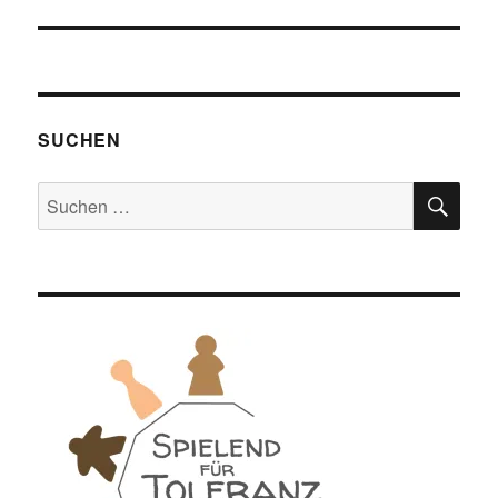
SUCHEN
SU
Suchen
nach: