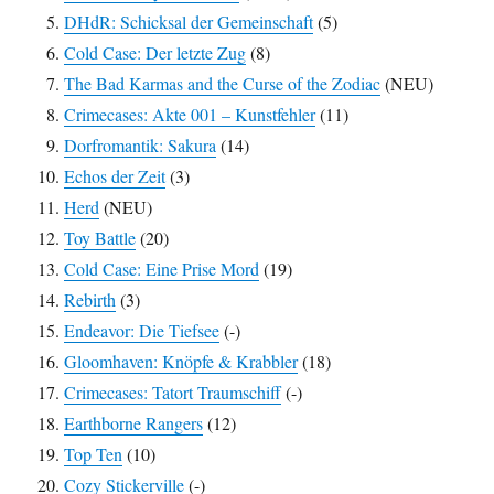
DHdR: Schicksal der Gemeinschaft
(5)
Cold Case: Der letzte Zug
(8)
The Bad Karmas and the Curse of the Zodiac
(NEU)
Crimecases: Akte 001 – Kunstfehler
(11)
Dorfromantik: Sakura
(14)
Echos der Zeit
(3)
Herd
(NEU)
Toy Battle
(20)
Cold Case: Eine Prise Mord
(19)
Rebirth
(3)
Endeavor: Die Tiefsee
(-)
Gloomhaven: Knöpfe & Krabbler
(18)
Crimecases: Tatort Traumschiff
(-)
Earthborne Rangers
(12)
Top Ten
(10)
Cozy Stickerville
(-)