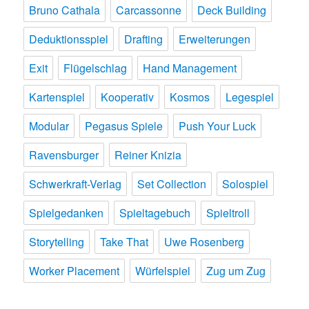
Bruno Cathala
Carcassonne
Deck Building
Deduktionsspiel
Drafting
Erweiterungen
Exit
Flügelschlag
Hand Management
Kartenspiel
Kooperativ
Kosmos
Legespiel
Modular
Pegasus Spiele
Push Your Luck
Ravensburger
Reiner Knizia
Schwerkraft-Verlag
Set Collection
Solospiel
Spielgedanken
Spieltagebuch
Spieltroll
Storytelling
Take That
Uwe Rosenberg
Worker Placement
Würfelspiel
Zug um Zug