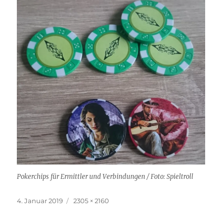
Pokerchips für Ermittler und Verbindungen / Foto: Spieltroll
Veröffentlicht
Originalgröße
4. Januar 2019
2305 × 2160
am