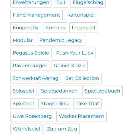
Erweiterungen
Exit
Flügelschlag
Hand Management
Kartenspiel
Kooperativ
Kosmos
Legespiel
Modular
Pandemic Legacy
Pegasus Spiele
Push Your Luck
Ravensburger
Reiner Knizia
Schwerkraft-Verlag
Set Collection
Solospiel
Spielgedanken
Spieltagebuch
Spieltroll
Storytelling
Take That
Uwe Rosenberg
Worker Placement
Würfelspiel
Zug um Zug