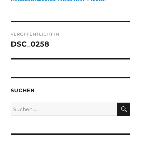
Beitragsnavigation
VERÖFFENTLICHT IN
DSC_0258
SUCHEN
SU
Suchen
nach: