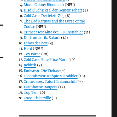
Moon Colony Bloodbath
(NEU)
DHdR: Schicksal der Gemeinschaft
(5)
Cold Case: Der letzte Zug
(8)
The Bad Karmas and the Curse of the
Zodiac
(NEU)
Crimecases: Akte 001 – Kunstfehler
(11)
Dorfromantik: Sakura
(14)
Echos der Zeit
(3)
Herd
(NEU)
Toy Battle
(20)
Cold Case: Eine Prise Mord
(19)
Rebirth
(3)
Endeavor: Die Tiefsee
(-)
Gloomhaven: Knöpfe & Krabbler
(18)
Crimecases: Tatort Traumschiff
(-)
Earthborne Rangers
(12)
Top Ten
(10)
Cozy Stickerville
(-)