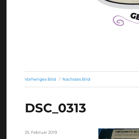
Vorheriges Bild
Nächstes Bild
DSC_0313
Veröffentlicht
25. Februar 2019
am