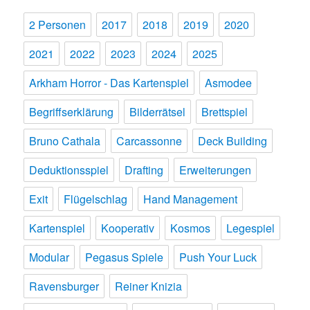
2 Personen
2017
2018
2019
2020
2021
2022
2023
2024
2025
Arkham Horror - Das Kartenspiel
Asmodee
Begriffserklärung
Bilderrätsel
Brettspiel
Bruno Cathala
Carcassonne
Deck Building
Deduktionsspiel
Drafting
Erweiterungen
Exit
Flügelschlag
Hand Management
Kartenspiel
Kooperativ
Kosmos
Legespiel
Modular
Pegasus Spiele
Push Your Luck
Ravensburger
Reiner Knizia