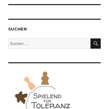
SUCHEN
SU
Suchen
nach: