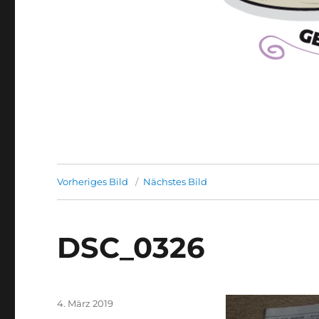
Vorheriges Bild
Nächstes Bild
DSC_0326
Veröffentlicht
4. März 2019
am