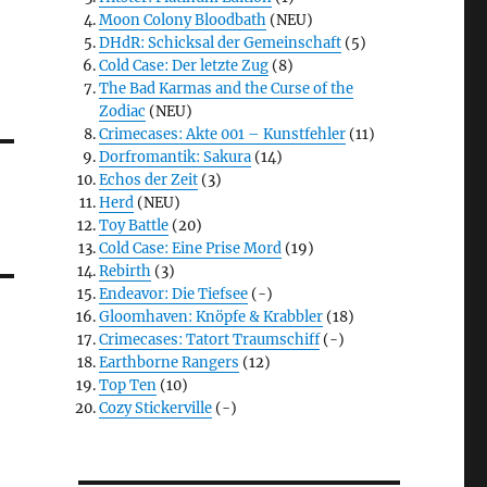
Moon Colony Bloodbath
(NEU)
DHdR: Schicksal der Gemeinschaft
(5)
Cold Case: Der letzte Zug
(8)
The Bad Karmas and the Curse of the
Zodiac
(NEU)
Crimecases: Akte 001 – Kunstfehler
(11)
Dorfromantik: Sakura
(14)
Echos der Zeit
(3)
Herd
(NEU)
Toy Battle
(20)
Cold Case: Eine Prise Mord
(19)
Rebirth
(3)
Endeavor: Die Tiefsee
(-)
Gloomhaven: Knöpfe & Krabbler
(18)
Crimecases: Tatort Traumschiff
(-)
Earthborne Rangers
(12)
Top Ten
(10)
Cozy Stickerville
(-)