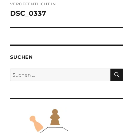
VERÖFFENTLICHT IN
DSC_0337
SUCHEN
SU
Suchen
nach: