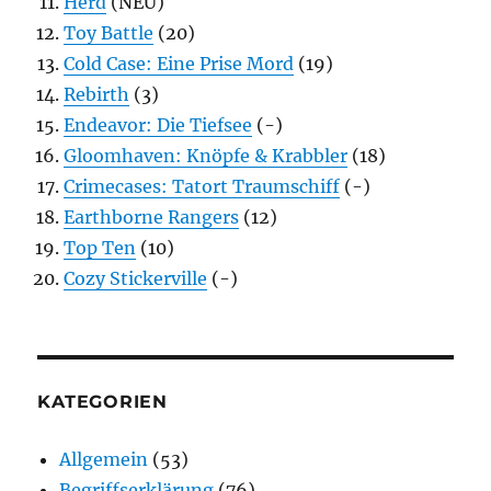
Herd
(NEU)
Toy Battle
(20)
Cold Case: Eine Prise Mord
(19)
Rebirth
(3)
Endeavor: Die Tiefsee
(-)
Gloomhaven: Knöpfe & Krabbler
(18)
Crimecases: Tatort Traumschiff
(-)
Earthborne Rangers
(12)
Top Ten
(10)
Cozy Stickerville
(-)
KATEGORIEN
Allgemein
(53)
Begriffserklärung
(76)