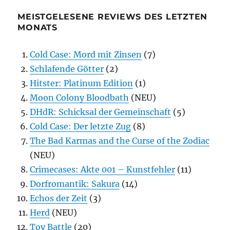
MEISTGELESENE REVIEWS DES LETZTEN
MONATS
Cold Case: Mord mit Zinsen
(7)
Schlafende Götter
(2)
Hitster: Platinum Edition
(1)
Moon Colony Bloodbath
(NEU)
DHdR: Schicksal der Gemeinschaft
(5)
Cold Case: Der letzte Zug
(8)
The Bad Karmas and the Curse of the Zodiac
(NEU)
Crimecases: Akte 001 – Kunstfehler
(11)
Dorfromantik: Sakura
(14)
Echos der Zeit
(3)
Herd
(NEU)
Toy Battle
(20)