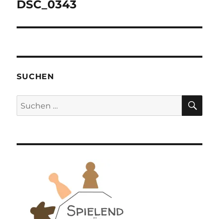
DSC_0343
SUCHEN
SU
Suchen
nach: