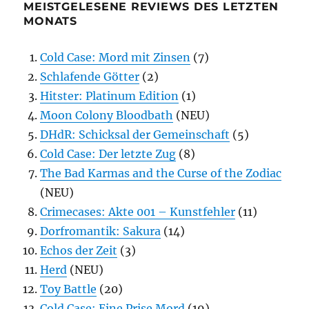
MEISTGELESENE REVIEWS DES LETZTEN
MONATS
Cold Case: Mord mit Zinsen
(7)
Schlafende Götter
(2)
Hitster: Platinum Edition
(1)
Moon Colony Bloodbath
(NEU)
DHdR: Schicksal der Gemeinschaft
(5)
Cold Case: Der letzte Zug
(8)
The Bad Karmas and the Curse of the Zodiac
(NEU)
Crimecases: Akte 001 – Kunstfehler
(11)
Dorfromantik: Sakura
(14)
Echos der Zeit
(3)
Herd
(NEU)
Toy Battle
(20)
Cold Case: Eine Prise Mord
(19)