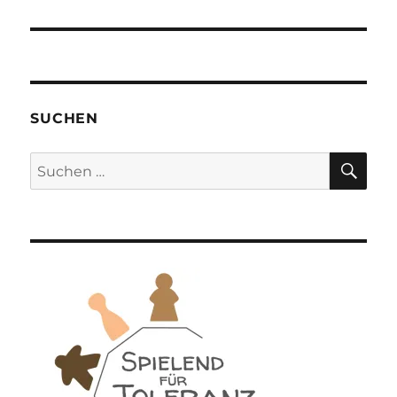
SUCHEN
SU
Suchen
nach: