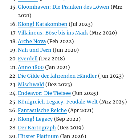
Gloomhaven: Die Pranken des Löwen
(Mrz
2021)
Klong! Katakomben
(Jul 2023)
Villainous: Böse bis ins Mark
(Mrz 2020)
Arche Nova
(Feb 2022)
Nah und Fern
(Jun 2020)
Everdell
(Dez 2018)
Anno 1800
(Jan 2021)
Die Gilde der fahrenden Händler
(Jun 2023)
Mischwald
(Dez 2023)
Endeavor: Die Tiefsee
(Jun 2025)
Königreich Legacy: Feudale Welt
(Mrz 2025)
Fantastische Reiche
(Apr 2021)
Klong! Legacy
(Sep 2022)
Der Kartograph
(Dez 2019)
Hitster Platinum
(Jan 2026)