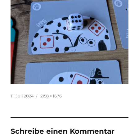
Veröffentlicht
Originalgröße
11. Juli 2024
2158 × 1676
am
Schreibe einen Kommentar