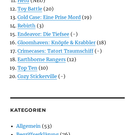
Herd
(NEU)
Toy Battle
(20)
Cold Case: Eine Prise Mord
(19)
Rebirth
(3)
Endeavor: Die Tiefsee
(-)
Gloomhaven: Knöpfe & Krabbler
(18)
Crimecases: Tatort Traumschiff
(-)
Earthborne Rangers
(12)
Top Ten
(10)
Cozy Stickerville
(-)
KATEGORIEN
Allgemein
(53)
Begriffserklärung
(76)