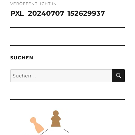
VERÖFFENTLICHT IN
PXL_20240707_152629937
SUCHEN
SU
Suchen
nach: