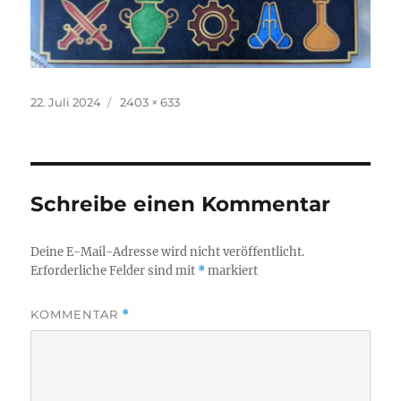
Veröffentlicht
Originalgröße
22. Juli 2024
2403 × 633
am
Schreibe einen Kommentar
Deine E-Mail-Adresse wird nicht veröffentlicht.
Erforderliche Felder sind mit
*
markiert
KOMMENTAR
*