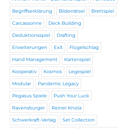
Begriffserklärung
Bilderrätsel
Brettspiel
Carcassonne
Deck Building
Deduktionsspiel
Drafting
Erweiterungen
Exit
Flügelschlag
Hand Management
Kartenspiel
Kooperativ
Kosmos
Legespiel
Modular
Pandemic Legacy
Pegasus Spiele
Push Your Luck
Ravensburger
Reiner Knizia
Schwerkraft-Verlag
Set Collection