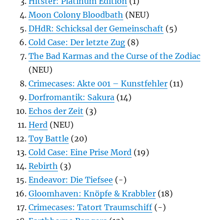
Hitster: Platinum Edition
(1)
Moon Colony Bloodbath
(NEU)
DHdR: Schicksal der Gemeinschaft
(5)
Cold Case: Der letzte Zug
(8)
The Bad Karmas and the Curse of the Zodiac
(NEU)
Crimecases: Akte 001 – Kunstfehler
(11)
Dorfromantik: Sakura
(14)
Echos der Zeit
(3)
Herd
(NEU)
Toy Battle
(20)
Cold Case: Eine Prise Mord
(19)
Rebirth
(3)
Endeavor: Die Tiefsee
(-)
Gloomhaven: Knöpfe & Krabbler
(18)
Crimecases: Tatort Traumschiff
(-)