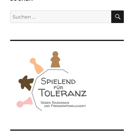
SU
Suchen
nach: