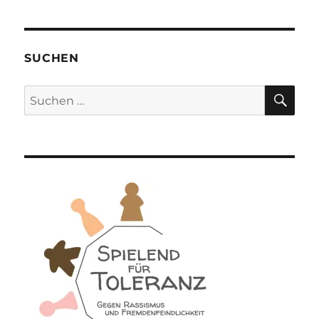
SUCHEN
SU
Suchen
nach: