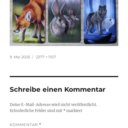
Veröffentlicht
Originalgröße
9. Mai 2025
2277 × 1107
am
Schreibe einen Kommentar
Deine E-Mail-Adresse wird nicht veröffentlicht.
Erforderliche Felder sind mit
*
markiert
KOMMENTAR
*