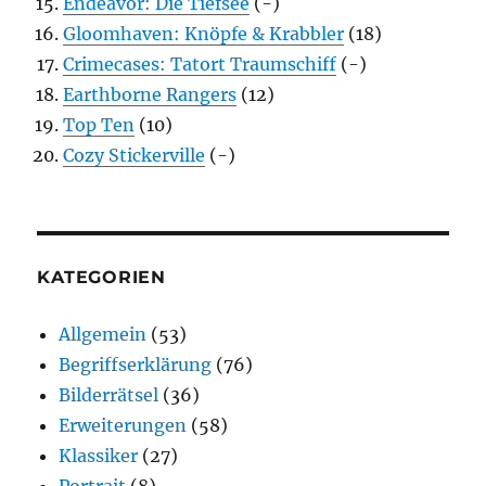
Endeavor: Die Tiefsee
(-)
Gloomhaven: Knöpfe & Krabbler
(18)
Crimecases: Tatort Traumschiff
(-)
Earthborne Rangers
(12)
Top Ten
(10)
Cozy Stickerville
(-)
KATEGORIEN
Allgemein
(53)
Begriffserklärung
(76)
Bilderrätsel
(36)
Erweiterungen
(58)
Klassiker
(27)
Portrait
(8)