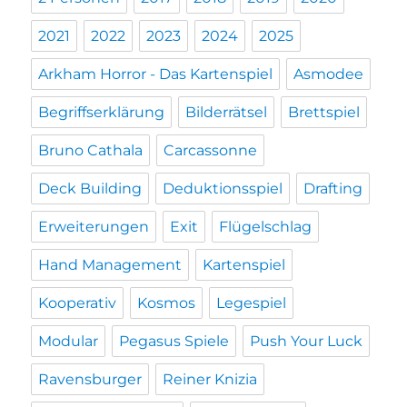
2021
2022
2023
2024
2025
Arkham Horror - Das Kartenspiel
Asmodee
Begriffserklärung
Bilderrätsel
Brettspiel
Bruno Cathala
Carcassonne
Deck Building
Deduktionsspiel
Drafting
Erweiterungen
Exit
Flügelschlag
Hand Management
Kartenspiel
Kooperativ
Kosmos
Legespiel
Modular
Pegasus Spiele
Push Your Luck
Ravensburger
Reiner Knizia