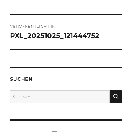
Beitragsnavigation
VERÖFFENTLICHT IN
PXL_20251025_121444752
SUCHEN
SU
Suchen
nach: