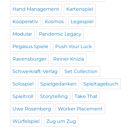
Hand Management
Kartenspiel
Kooperativ
Kosmos
Legespiel
Modular
Pandemic Legacy
Pegasus Spiele
Push Your Luck
Ravensburger
Reiner Knizia
Schwerkraft-Verlag
Set Collection
Solospiel
Spielgedanken
Spieltagebuch
Spieltroll
Storytelling
Take That
Uwe Rosenberg
Worker Placement
Würfelspiel
Zug um Zug