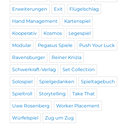
Erweiterungen
Exit
Flügelschlag
Hand Management
Kartenspiel
Kooperativ
Kosmos
Legespiel
Modular
Pegasus Spiele
Push Your Luck
Ravensburger
Reiner Knizia
Schwerkraft-Verlag
Set Collection
Solospiel
Spielgedanken
Spieltagebuch
Spieltroll
Storytelling
Take That
Uwe Rosenberg
Worker Placement
Würfelspiel
Zug um Zug