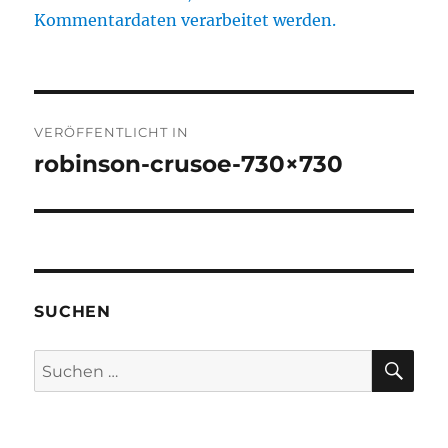
Kommentardaten verarbeitet werden.
Beitragsnavigation
VERÖFFENTLICHT IN
robinson-crusoe-730×730
SUCHEN
SU
Suchen
nach: