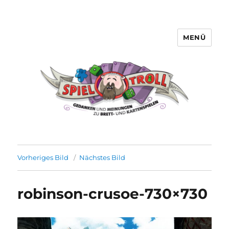
MENÜ
Spieltroll
Vorheriges Bild
Nächstes Bild
robinson-crusoe-730×730