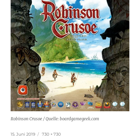
Robinson Crusoe / Quelle: boardgamegeek.com
Veröffentlicht
Originalgröße
15. Juni 2019
730 × 730