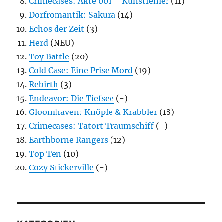
Crimecases: Akte 001 – Kunstfehler
(11)
Dorfromantik: Sakura
(14)
Echos der Zeit
(3)
Herd
(NEU)
Toy Battle
(20)
Cold Case: Eine Prise Mord
(19)
Rebirth
(3)
Endeavor: Die Tiefsee
(-)
Gloomhaven: Knöpfe & Krabbler
(18)
Crimecases: Tatort Traumschiff
(-)
Earthborne Rangers
(12)
Top Ten
(10)
Cozy Stickerville
(-)