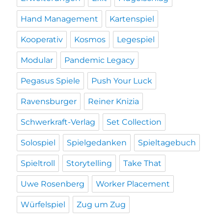
Hand Management
Kartenspiel
Kooperativ
Kosmos
Legespiel
Modular
Pandemic Legacy
Pegasus Spiele
Push Your Luck
Ravensburger
Reiner Knizia
Schwerkraft-Verlag
Set Collection
Solospiel
Spielgedanken
Spieltagebuch
Spieltroll
Storytelling
Take That
Uwe Rosenberg
Worker Placement
Würfelspiel
Zug um Zug