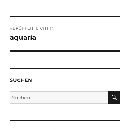
Beitragsnavigation
VERÖFFENTLICHT IN
aquaria
SUCHEN
SU
Suchen
nach: