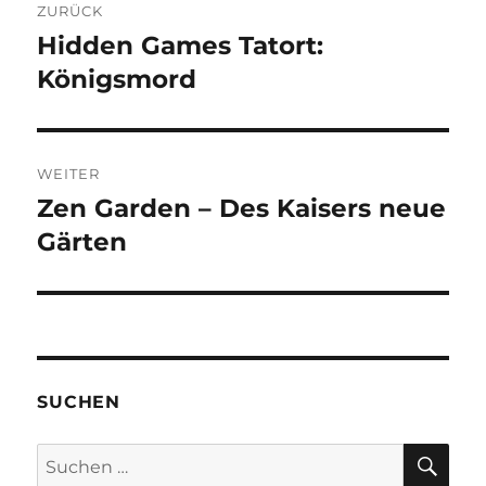
ZURÜCK
Hidden Games Tatort:
Vorheriger
Beitrag:
Königsmord
WEITER
Zen Garden – Des Kaisers neue
Nächster
Beitrag:
Gärten
SUCHEN
SU
Suchen