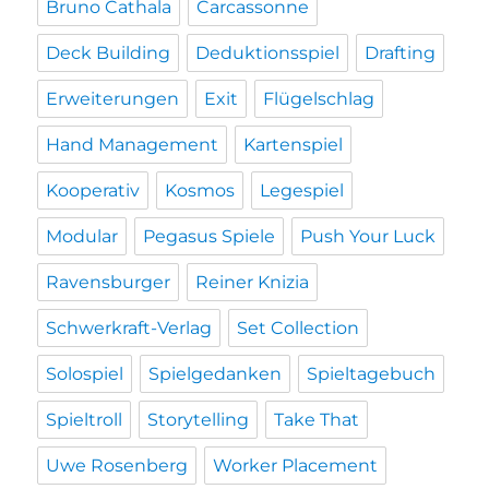
Bruno Cathala
Carcassonne
Deck Building
Deduktionsspiel
Drafting
Erweiterungen
Exit
Flügelschlag
Hand Management
Kartenspiel
Kooperativ
Kosmos
Legespiel
Modular
Pegasus Spiele
Push Your Luck
Ravensburger
Reiner Knizia
Schwerkraft-Verlag
Set Collection
Solospiel
Spielgedanken
Spieltagebuch
Spieltroll
Storytelling
Take That
Uwe Rosenberg
Worker Placement