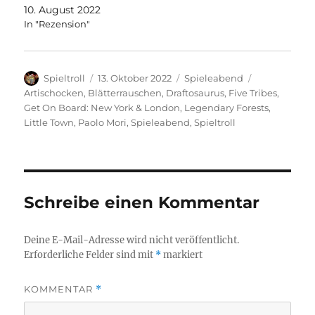
10. August 2022
In "Rezension"
Autor
Veröffentlicht
Kategorien
Schlagwörte
Spieltroll
13. Oktober 2022
Spieleabend
am
Artischocken
,
Blätterrauschen
,
Draftosaurus
,
Five Tribes
,
Get On Board: New York & London
,
Legendary Forests
,
Little Town
,
Paolo Mori
,
Spieleabend
,
Spieltroll
Schreibe einen Kommentar
Deine E-Mail-Adresse wird nicht veröffentlicht.
Erforderliche Felder sind mit
*
markiert
KOMMENTAR
*