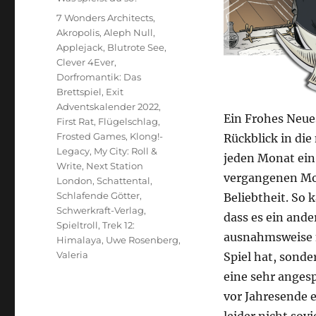
Schlagwörter
7 Wonders Architects
,
Akropolis
,
Aleph Null
,
Applejack
,
Blutrote See
,
Clever 4Ever
,
Dorfromantik: Das
Brettspiel
,
Exit
Adventskalender 2022
,
Ein Frohes Neues
First Rat
,
Flügelschlag
,
Frosted Games
,
Klong!-
Rückblick in die
Legacy
,
My City: Roll &
jeden Monat ein 
Write
,
Next Station
vergangenen Mon
London
,
Schattental
,
Schlafende Götter
,
Beliebtheit. So
Schwerkraft-Verlag
,
dass es ein ande
Spieltroll
,
Trek 12:
ausnahmsweise n
Himalaya
,
Uwe Rosenberg
,
Valeria
Spiel hat, sond
eine sehr angesp
vor Jahresende 