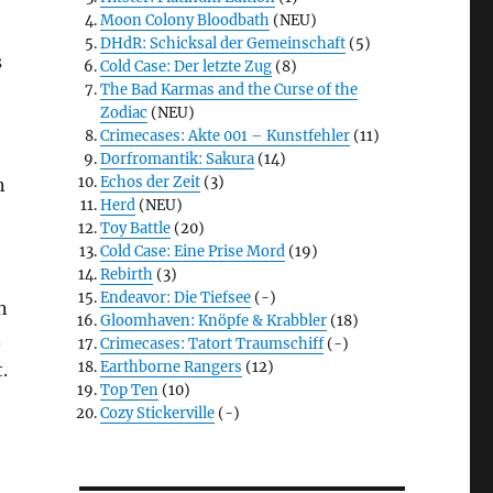
Moon Colony Bloodbath
(NEU)
DHdR: Schicksal der Gemeinschaft
(5)
s
Cold Case: Der letzte Zug
(8)
The Bad Karmas and the Curse of the
Zodiac
(NEU)
Crimecases: Akte 001 – Kunstfehler
(11)
Dorfromantik: Sakura
(14)
Echos der Zeit
(3)
n
Herd
(NEU)
Toy Battle
(20)
Cold Case: Eine Prise Mord
(19)
Rebirth
(3)
Endeavor: Die Tiefsee
(-)
n
Gloomhaven: Knöpfe & Krabbler
(18)
.
Crimecases: Tatort Traumschiff
(-)
Earthborne Rangers
(12)
.
Top Ten
(10)
Cozy Stickerville
(-)