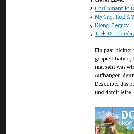
Clever 4Ever
Dorfromantik: D
My City: Roll & 
Klong! Legacy
Trek 12: Himala
Ein paar kleiner
gespielt haben, 
mal seht was wir
Aufhänger, den
Dezember das ers
und damit leite 