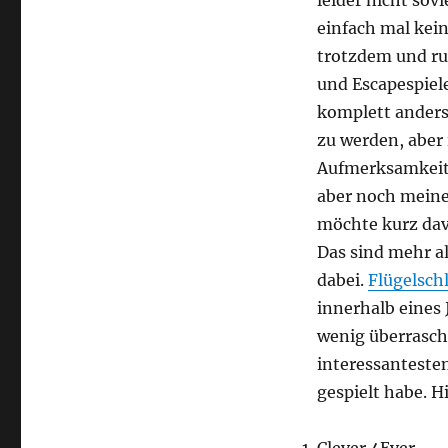
leider nicht sov
einfach mal kein
trotzdem und ru
und Escapespiele
komplett anders.
zu werden, aber 
Aufmerksamkeit u
aber noch meine
möchte kurz dav
Das sind mehr al
dabei.
Flügelsch
innerhalb eines 
wenig überrasc
interessantesten
gespielt habe. H