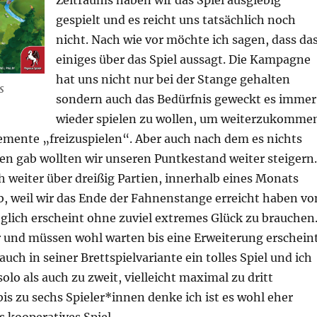
Zeitraums haben wir das Spiel ausgiebig
gespielt und es reicht uns tatsächlich noch
nicht. Nach wie vor möchte ich sagen, dass da
einiges über das Spiel aussagt. Die Kampagne
hat uns nicht nur bei der Stange gehalten
s
sondern auch das Bedürfnis geweckt es immer
wieder spielen zu wollen, um weiterzukomme
emente „freizuspielen“. Aber auch nach dem es nichts
en gab wollten wir unseren Puntkestand weiter steigern.
 weiter über dreißig Partien, innerhalb eines Monats
b, weil wir das Ende der Fahnenstange erreicht haben vo
lich erscheint ohne zuviel extremes Glück zu brauchen
 und müssen wohl warten bis eine Erweiterung erscheint
 auch in seiner Brettspielvariante ein tolles Spiel und ich
olo als auch zu zweit, vielleicht maximal zu dritt
is zu sechs Spieler*innen denke ich ist es wohl eher