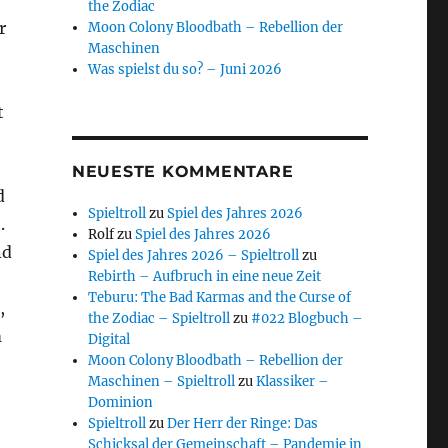
the Zodiac
r
Moon Colony Bloodbath – Rebellion der
Maschinen
Was spielst du so? – Juni 2026
t
NEUESTE KOMMENTARE
d
Spieltroll
zu
Spiel des Jahres 2026
.
Rolf
zu
Spiel des Jahres 2026
nd
Spiel des Jahres 2026 – Spieltroll
zu
Rebirth – Aufbruch in eine neue Zeit
Teburu: The Bad Karmas and the Curse of
,
the Zodiac – Spieltroll
zu
#022 Blogbuch –
m
Digital
Moon Colony Bloodbath – Rebellion der
Maschinen – Spieltroll
zu
Klassiker –
Dominion
Spieltroll
zu
Der Herr der Ringe: Das
Schicksal der Gemeinschaft – Pandemie in