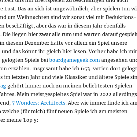
iel Zeit uns mit Brettspielen zu beschäftigen und auch
e Lust. Das an sich ist ungewöhnlich, aber spielen tun wi
nd um Weihnachten sind wir sonst viel mit Deduktions-
n beschäftigt, aber das war in diesem Jahr ebenfalls
 Die liegen hier zwar alle rum und warten darauf gespiel
in diesem Dezember hatte vor allem ein Spiel unsere
nd das könnt ihr gleich hier lesen. Vorher habe ich mir
 gelogten Spiele bei
boardgamegeek.com
angesehen un
on erzählen. Insgesamt habe ich 653 Partien dort gelogt
s im letzten Jahr und viele Klassiker und ältere Spiele si
lag
gehört immer noch zu meinen beliebtesten Spielen
Jahres. Mein meistgespieltes Spiel war in 2022 allerdings
hend,
7 Wonders: Architects
. Aber wie immer finde ich a
 welche (für mich) fünf neuen Spiele ich am meisten
ier meine Top 5: