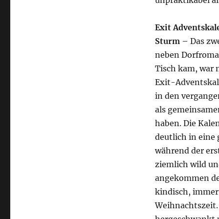
unpraktikabel al
Exit Adventskal
Sturm
– Das zw
neben Dorfroman
Tisch kam, war n
Exit-Adventskal
in den vergange
als gemeinsame
haben. Die Kale
deutlich in eine
während der ers
ziemlich wild un
angekommen der 
kindisch, immer
Weihnachtszeit. 