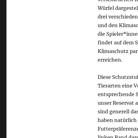
Würfel dargestell
drei verschiede
und den Klimasch
die Spieler*inn
findet auf dem S
Klimaschutz par
erreichen.
Diese Schutzstu
Tierarten eine 
entsprechende St
unser Reservat 
sind generell da
haben natürlich
Futterpräferenz
linken Rand darg