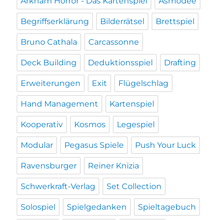
Arkham Horror - Das Kartenspiel
Asmodee
Begriffserklärung
Bilderrätsel
Brettspiel
Bruno Cathala
Carcassonne
Deck Building
Deduktionsspiel
Drafting
Erweiterungen
Exit
Flügelschlag
Hand Management
Kartenspiel
Kooperativ
Kosmos
Legespiel
Modular
Pegasus Spiele
Push Your Luck
Ravensburger
Reiner Knizia
Schwerkraft-Verlag
Set Collection
Solospiel
Spielgedanken
Spieltagebuch