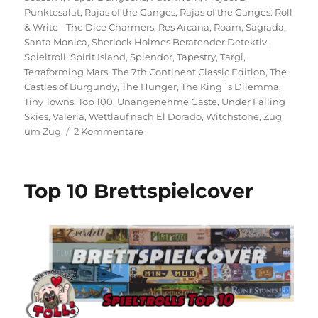
Punktesalat
,
Rajas of the Ganges
,
Rajas of the Ganges: Roll
& Write - The Dice Charmers
,
Res Arcana
,
Roam
,
Sagrada
,
Santa Monica
,
Sherlock Holmes Beratender Detektiv
,
Spieltroll
,
Spirit Island
,
Splendor
,
Tapestry
,
Targi
,
Terraforming Mars
,
The 7th Continent Classic Edition
,
The
Castles of Burgundy
,
The Hunger
,
The King´s Dilemma
,
Tiny Towns
,
Top 100
,
Unangenehme Gäste
,
Under Falling
Skies
,
Valeria
,
Wettlauf nach El Dorado
,
Witchstone
,
Zug
zu
um Zug
2 Kommentare
Spieltrolls
Top
100
Top 10 Brettspielcover
–
Edition
2022