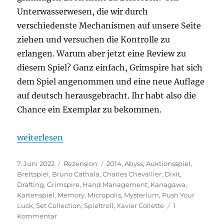
Unterwasserwesen, die wir durch
verschiedenste Mechanismen auf unsere Seite
ziehen und versuchen die Kontrolle zu
erlangen. Warum aber jetzt eine Review zu
diesem Spiel? Ganz einfach, Grimspire hat sich
dem Spiel angenommen und eine neue Auflage
auf deutsch herausgebracht. Ihr habt also die
Chance ein Exemplar zu bekommen.
„Abyss“
weiterlesen
Veröffentlicht
Kategorien
Schlagwörter
7. Juni 2022
Rezension
2014
,
Abyss
,
Auktionsspiel
,
am
Brettspiel
,
Bruno Cathala
,
Charles Chevallier
,
Dixit
,
Drafting
,
Grimspire
,
Hand Management
,
Kanagawa
,
Kartenspiel
,
Memory
,
Micropolis
,
Mysterium
,
Push Your
Luck
,
Set Collection
,
Spieltroll
,
Xavier Collette
1
zu
Kommentar