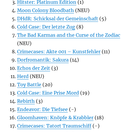
Hitster: Platinum Edition
(1)
Moon Colony Bloodbath
(NEU)
DHdR: Schicksal der Gemeinschaft
(5)
Cold Case: Der letzte Zug
(8)
The Bad Karmas and the Curse of the Zodiac
(NEU)
Crimecases: Akte 001 – Kunstfehler
(11)
Dorfromantik: Sakura
(14)
Echos der Zeit
(3)
Herd
(NEU)
Toy Battle
(20)
Cold Case: Eine Prise Mord
(19)
Rebirth
(3)
Endeavor: Die Tiefsee
(-)
Gloomhaven: Knöpfe & Krabbler
(18)
Crimecases: Tatort Traumschiff
(-)