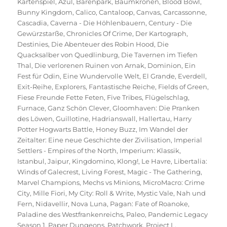
Kartenspiel
,
Azul
,
Bärenpark
,
Baumkronen
,
Blood Bowl
,
Bunny Kingdom
,
Calico
,
Cantaloop
,
Canvas
,
Carcassonne
,
Cascadia
,
Caverna - Die Höhlenbauern
,
Century - Die
Gewürzstarße
,
Chronicles Of Crime
,
Der Kartograph
,
Destinies
,
Die Abenteuer des Robin Hood
,
Die
Quacksalber von Quedlinburg
,
Die Tavernen im Tiefen
Thal
,
Die verlorenen Ruinen von Arnak
,
Dominion
,
Ein
Fest für Odin
,
Eine Wundervolle Welt
,
El Grande
,
Everdell
,
Exit-Reihe
,
Explorers
,
Fantastische Reiche
,
Fields of Green
,
Fiese Freunde Fette Feten
,
Five Tribes
,
Flügelschlag
,
Furnace
,
Ganz Schön Clever
,
Gloomhaven: Die Pranken
des Löwen
,
Guillotine
,
Hadrianswall
,
Hallertau
,
Harry
Potter Hogwarts Battle
,
Honey Buzz
,
Im Wandel der
Zeitalter: Eine neue Geschichte der Zivilisation
,
Imperial
Settlers - Empires of the North
,
Imperium: Klassik
,
Istanbul
,
Jaipur
,
Kingdomino
,
Klong!
,
Le Havre
,
Libertalia:
Winds of Galecrest
,
Living Forest
,
Magic - The Gathering
,
Marvel Champions
,
Mechs vs Minions
,
MicroMacro: Crime
City
,
Mille Fiori
,
My City: Roll & Write
,
Mystic Vale
,
Nah und
Fern
,
Nidavellir
,
Nova Luna
,
Pagan: Fate of Roanoke
,
Paladine des Westfrankenreichs
,
Paleo
,
Pandemic Legacy
Season 1
,
Paper Dungeons
,
Patchwork
,
Project L
,