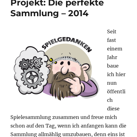
Projekt: Die perfekte
so?
–
Sammlung – 2014
Januar
2026
Seit
fast
einem
Jahr
baue
ich hier
nun
öffentli
ch
diese
Spielesammlung zusammen und freue mich
schon auf den Tag, wenn ich anfangen kann die
Sammlung allmählig umzubauen, denn eins ist