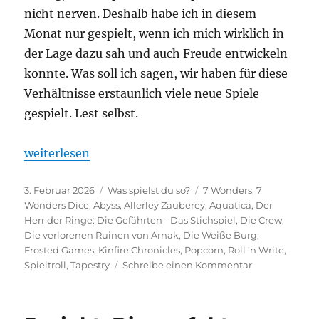
nicht nerven. Deshalb habe ich in diesem
Monat nur gespielt, wenn ich mich wirklich in
der Lage dazu sah und auch Freude entwickeln
konnte. Was soll ich sagen, wir haben für diese
Verhältnisse erstaunlich viele neue Spiele
gespielt. Lest selbst.
„Was spielst du so? – Januar 2026“
weiterlesen
Veröffentlicht
Kategorien
Schlagwörter
3. Februar 2026
Was spielst du so?
7 Wonders
,
7
am
Wonders Dice
,
Abyss
,
Allerley Zauberey
,
Aquatica
,
Der
Herr der Ringe: Die Gefährten - Das Stichspiel
,
Die Crew
,
Die verlorenen Ruinen von Arnak
,
Die Weiße Burg
,
Frosted Games
,
Kinfire Chronicles
,
Popcorn
,
Roll 'n Write
,
zu
Spieltroll
,
Tapestry
Schreibe einen Kommentar
Was
spielst
du