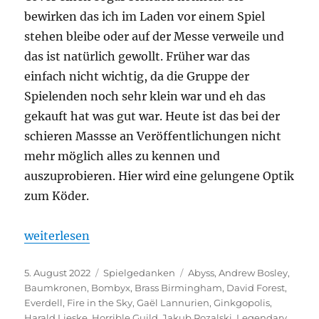
bewirken das ich im Laden vor einem Spiel
stehen bleibe oder auf der Messe verweile und
das ist natürlich gewollt. Früher war das
einfach nicht wichtig, da die Gruppe der
Spielenden noch sehr klein war und eh das
gekauft hat was gut war. Heute ist das bei der
schieren Massse an Veröffentlichungen nicht
mehr möglich alles zu kennen und
auszuprobieren. Hier wird eine gelungene Optik
zum Köder.
„Top 10 Brettspielcover“
weiterlesen
Veröffentlicht
Kategorien
Schlagwörter
5. August 2022
Spielgedanken
Abyss
,
Andrew Bosley
,
am
Baumkronen
,
Bombyx
,
Brass Birmingham
,
David Forest
,
Everdell
,
Fire in the Sky
,
Gaël Lannurien
,
Ginkgopolis
,
Harald Lieske
,
Horrible Guild
,
Jakub Rozalski
,
Legendary