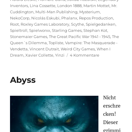
Inventors
,
Lina Cossette
,
London 1888
,
Martin Mottet
,
Mr.
Cuddington
,
Multi-Man Publishing
,
Mysterium
,
NekoCorp
,
Nicolás Eskubi
,
Phalanx
,
Repos Production
,
Root
,
Roxley Games Laboratory
,
Scythe
,
Spielgedanken
,
Spieltroll
,
Spielworxx
,
Starling Games
,
Stephan Kot
,
Stonemaier Games
,
The Great Pacific War 1941 - 1945
,
The
Queen´s Dilemma
,
Topliste
,
Vampire: The Masquerade -
Vendetta
,
Vincent Dutrait
,
Weird City Games
,
When I
zu
Dream
,
Xavier Collette
,
Yinzi
4 Kommentare
Top
10
Brettspielcover
Abyss
Nicht
erschre
cken!
Dieser
grimmi