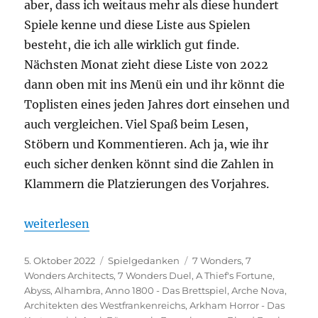
aber, dass ich weitaus mehr als diese hundert
Spiele kenne und diese Liste aus Spielen
besteht, die ich alle wirklich gut finde.
Nächsten Monat zieht diese Liste von 2022
dann oben mit ins Menü ein und ihr könnt die
Toplisten eines jeden Jahres dort einsehen und
auch vergleichen. Viel Spaß beim Lesen,
Stöbern und Kommentieren. Ach ja, wie ihr
euch sicher denken könnt sind die Zahlen in
Klammern die Platzierungen des Vorjahres.
„Spieltrolls Top 100 – Edition 2022“
weiterlesen
Veröffentlicht
Kategorien
Schlagwörter
5. Oktober 2022
Spielgedanken
7 Wonders
,
7
am
Wonders Architects
,
7 Wonders Duel
,
A Thief's Fortune
,
Abyss
,
Alhambra
,
Anno 1800 - Das Brettspiel
,
Arche Nova
,
Architekten des Westfrankenreichs
,
Arkham Horror - Das