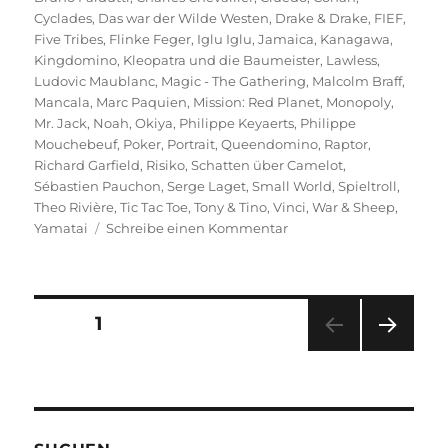
Cyclades
,
Das war der Wilde Westen
,
Drake & Drake
,
FIEF
,
Five Tribes
,
Flinke Feger
,
Iglu Iglu
,
Jamaica
,
Kanagawa
,
Kingdomino
,
Kleopatra und die Baumeister
,
Lawless
,
Ludovic Maublanc
,
Magic - The Gathering
,
Malcolm Braff
,
Mancala
,
Marc Paquien
,
Mission: Red Planet
,
Monopoly
,
Mr. Jack
,
Noah
,
Okiya
,
Philippe Keyaerts
,
Philippe
Mouchebeuf
,
Poker
,
Portrait
,
Queendomino
,
Raptor
,
Richard Garfield
,
Risiko
,
Schatten über Camelot
,
Sébastien Pauchon
,
Serge Laget
,
Small World
,
Spieltroll
,
Theo Rivière
,
Tic Tac Toe
,
Tony & Tino
,
Vinci
,
War & Sheep
,
zu
Yamatai
Schreibe einen Kommentar
Portrait
–
Bruno
Cathala
Seitennummerierung
SEITE
1
NÄC
der
HSTE
SEIT
Beiträge
E