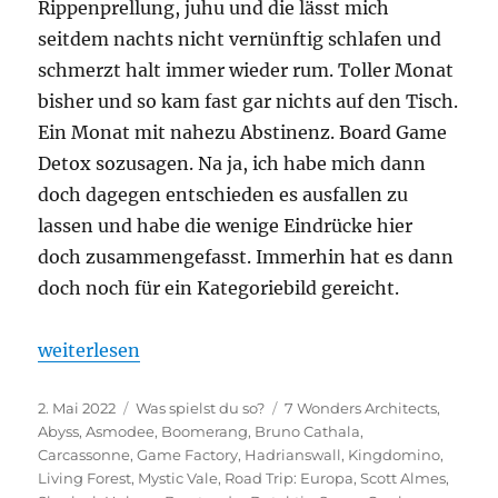
Rippenprellung, juhu und die lässt mich
seitdem nachts nicht vernünftig schlafen und
schmerzt halt immer wieder rum. Toller Monat
bisher und so kam fast gar nichts auf den Tisch.
Ein Monat mit nahezu Abstinenz. Board Game
Detox sozusagen. Na ja, ich habe mich dann
doch dagegen entschieden es ausfallen zu
lassen und habe die wenige Eindrücke hier
doch zusammengefasst. Immerhin hat es dann
doch noch für ein Kategoriebild gereicht.
„Was spielst du so? – April 2022“
weiterlesen
Veröffentlicht
Kategorien
Schlagwörter
2. Mai 2022
Was spielst du so?
7 Wonders Architects
,
am
Abyss
,
Asmodee
,
Boomerang
,
Bruno Cathala
,
Carcassonne
,
Game Factory
,
Hadrianswall
,
Kingdomino
,
Living Forest
,
Mystic Vale
,
Road Trip: Europa
,
Scott Almes
,