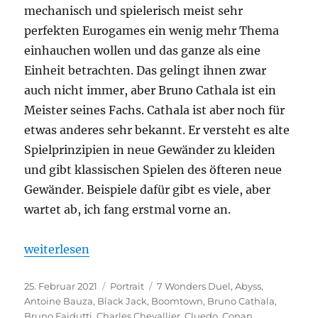
mechanisch und spielerisch meist sehr
perfekten Eurogames ein wenig mehr Thema
einhauchen wollen und das ganze als eine
Einheit betrachten. Das gelingt ihnen zwar
auch nicht immer, aber Bruno Cathala ist ein
Meister seines Fachs. Cathala ist aber noch für
etwas anderes sehr bekannt. Er versteht es alte
Spielprinzipien in neue Gewänder zu kleiden
und gibt klassischen Spielen des öfteren neue
Gewänder. Beispiele dafür gibt es viele, aber
wartet ab, ich fang erstmal vorne an.
„Portrait – Bruno Cathala“
weiterlesen
Veröffentlicht
Kategorien
Schlagwörter
25. Februar 2021
Portrait
7 Wonders Duel
,
Abyss
,
am
Antoine Bauza
,
Black Jack
,
Boomtown
,
Bruno Cathala
,
Bruno Faidutti
,
Charles Chevallier
,
Cluedo
,
Conan
,