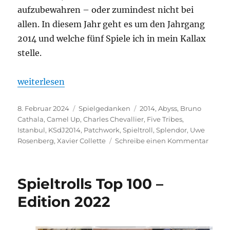
aufzubewahren – oder zumindest nicht bei
allen. In diesem Jahr geht es um den Jahrgang
2014 und welche fünf Spiele ich in mein Kallax
stelle.
„Projekt: Die perfekte Sammlung – 2014“
weiterlesen
Veröffentlicht
Kategorien
Schlagwörter
8. Februar 2024
Spielgedanken
2014
,
Abyss
,
Bruno
am
Cathala
,
Camel Up
,
Charles Chevallier
,
Five Tribes
,
Istanbul
,
KSdJ2014
,
Patchwork
,
Spieltroll
,
Splendor
,
Uwe
zu
Rosenberg
,
Xavier Collette
Schreibe einen Kommentar
Projek
Die
perfek
Spieltrolls Top 100 –
Samm
–
Edition 2022
2014