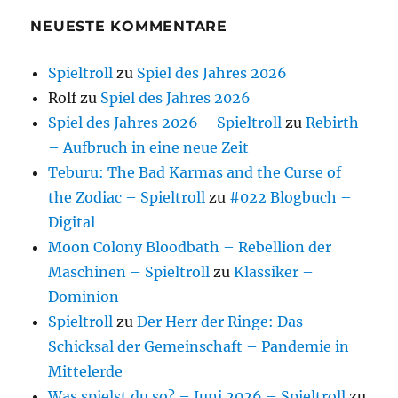
NEUESTE KOMMENTARE
Spieltroll
zu
Spiel des Jahres 2026
Rolf
zu
Spiel des Jahres 2026
Spiel des Jahres 2026 – Spieltroll
zu
Rebirth
– Aufbruch in eine neue Zeit
Teburu: The Bad Karmas and the Curse of
the Zodiac – Spieltroll
zu
#022 Blogbuch –
Digital
Moon Colony Bloodbath – Rebellion der
Maschinen – Spieltroll
zu
Klassiker –
Dominion
Spieltroll
zu
Der Herr der Ringe: Das
Schicksal der Gemeinschaft – Pandemie in
Mittelerde
Was spielst du so? – Juni 2026 – Spieltroll
zu