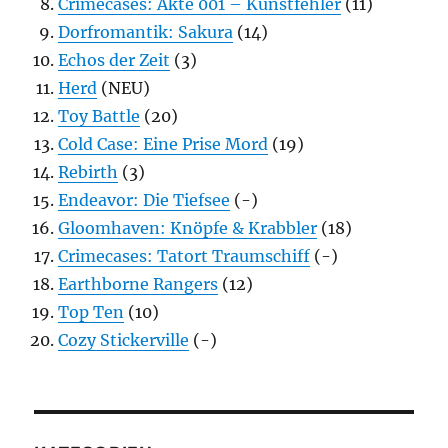
Crimecases: Akte 001 – Kunstfehler
(11)
Dorfromantik: Sakura
(14)
Echos der Zeit
(3)
Herd
(NEU)
Toy Battle
(20)
Cold Case: Eine Prise Mord
(19)
Rebirth
(3)
Endeavor: Die Tiefsee
(-)
Gloomhaven: Knöpfe & Krabbler
(18)
Crimecases: Tatort Traumschiff
(-)
Earthborne Rangers
(12)
Top Ten
(10)
Cozy Stickerville
(-)