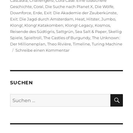
Cascadia
,
Challengers!
,
Cold Case: Eine todsichere
Geschichte
,
Coral
,
Die Suche nach Planet X
,
Die Wölfe
,
Downforce
,
Erde
,
Exit: Die Akademie der Zauberkünste
,
Exit: Die Jagd durch Amsterdam
,
Heat
,
Hitster
,
Jumbo
,
Klong!
,
Klong! Katakomben
,
Klong!-Legacy
,
Kosmos
,
Reisende des Südtigris
,
Sattgrün
,
Sea Salt & Paper
,
Skellig
Spiele
,
Spieltroll
,
The Castles of Burgundy
,
The Unknown:
Der Millionenplan
,
Theo Rivière
,
Timeline
,
Turing Machine
zu
Schreibe einen Kommentar
Was
spielst
du
so?
–
SUCHEN
Juni
2023
SU
Suchen
nach: