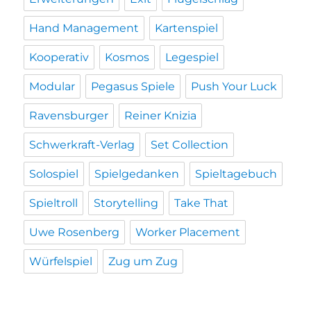
Hand Management
Kartenspiel
Kooperativ
Kosmos
Legespiel
Modular
Pegasus Spiele
Push Your Luck
Ravensburger
Reiner Knizia
Schwerkraft-Verlag
Set Collection
Solospiel
Spielgedanken
Spieltagebuch
Spieltroll
Storytelling
Take That
Uwe Rosenberg
Worker Placement
Würfelspiel
Zug um Zug