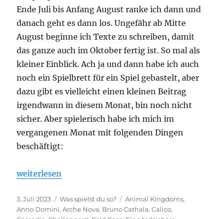
Ende Juli bis Anfang August ranke ich dann und
danach geht es dann los. Ungefähr ab Mitte
August beginne ich Texte zu schreiben, damit
das ganze auch im Oktober fertig ist. So mal als
kleiner Einblick. Ach ja und dann habe ich auch
noch ein Spielbrett für ein Spiel gebastelt, aber
dazu gibt es vielleicht einen kleinen Beitrag
irgendwann in diesem Monat, bin noch nicht
sicher. Aber spielerisch habe ich mich im
vergangenen Monat mit folgenden Dingen
beschäftigt:
„Was spielst du so? – Juni 2023“
weiterlesen
Veröffentlicht
Kategorien
Schlagwörter
3. Juli 2023
Was spielst du so?
Animal Kingdoms
,
am
Anno Domini
,
Arche Nova
,
Bruno Cathala
,
Calico
,