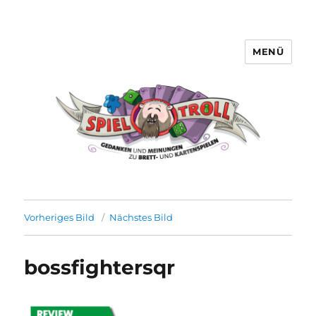
MENÜ
Spieltroll
Vorheriges Bild
Nächstes Bild
bossfightersqr