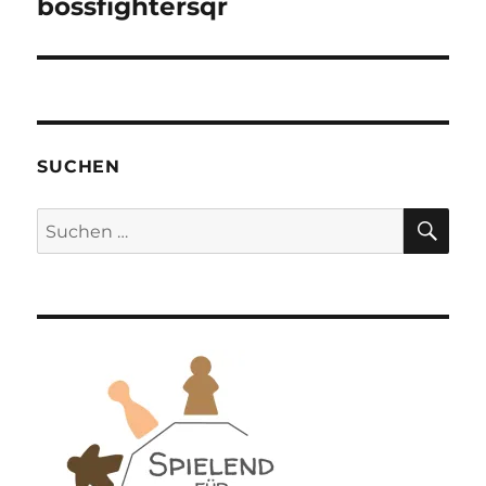
bossfightersqr
SUCHEN
SU
Suchen
nach: