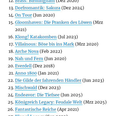
Brass: Birmingham
(Dez 2020)
Dorfromantik: Sakura
(Dez 2024)
On Tour
(Jun 2020)
Gloomhaven: Die Pranken des Löwen
(Mrz
2021)
Klong! Katakomben
(Jul 2023)
Villainous: Böse bis ins Mark
(Mrz 2020)
Arche Nova
(Feb 2022)
Nah und Fern
(Jun 2020)
Everdell
(Dez 2018)
Anno 1800
(Jan 2021)
Die Gilde der fahrenden Händler
(Jun 2023)
Mischwald
(Dez 2023)
Endeavor: Die Tiefsee
(Jun 2025)
Königreich Legacy: Feudale Welt
(Mrz 2025)
Fantastische Reiche
(Apr 2021)