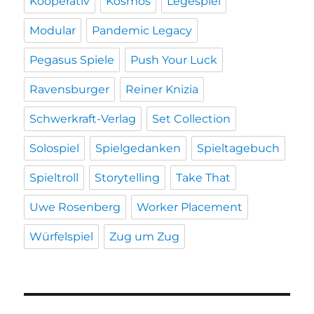
Kooperativ
Kosmos
Legespiel
Modular
Pandemic Legacy
Pegasus Spiele
Push Your Luck
Ravensburger
Reiner Knizia
Schwerkraft-Verlag
Set Collection
Solospiel
Spielgedanken
Spieltagebuch
Spieltroll
Storytelling
Take That
Uwe Rosenberg
Worker Placement
Würfelspiel
Zug um Zug