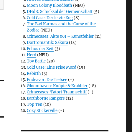
Moon Colony Bloodbath
(NEU)
DHdR: Schicksal der Gemeinschaft
(5)
Cold Case: Der letzte Zug
(8)
The Bad Karmas and the Curse of the
Zodiac
(NEU)
Crimecases: Akte 001 – Kunstfehler
(11)
Dorfromantik: Sakura
(14)
Echos der Zeit
(3)
Herd
(NEU)
Toy Battle
(20)
Cold Case: Eine Prise Mord
(19)
Rebirth
(3)
Endeavor: Die Tiefsee
(-)
Gloomhaven: Knöpfe & Krabbler
(18)
Crimecases: Tatort Traumschiff
(-)
Earthborne Rangers
(12)
Top Ten
(10)
Cozy Stickerville
(-)